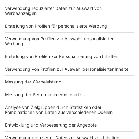
Du hast dir noch keine Artikel gemerkt
Markiere sie hierfür mit einem
Impressum
Newsletter
Nutzungsbedingungen
Kontakt
Jobs
Studio-Hotline
Presse
Verkehrs-Hotline