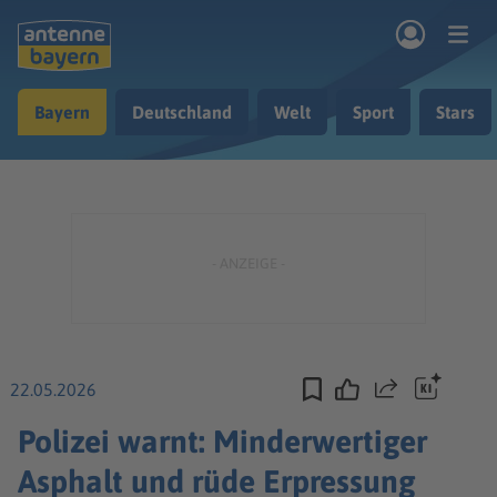
Zum Hauptinhalt springen
Bayern
Deutschland
Welt
Sport
Stars
rogramm
Musik & Radio
Podcasts
Nachrichten
Ratgeber
Kontakt
22.05.2026
Teilen
Polizei warnt: Minderwertiger
Asphalt und rüde Erpressung