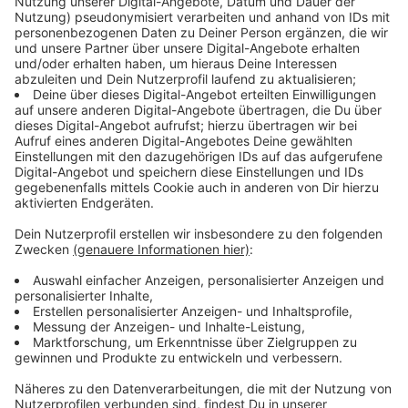
Immer auf dem Laufenden
bleiben!
Verpass' nichts mehr - mit unserem kostenlosen
ANTENNE BAYERN Newsletter. Ob Nachrichten,
Lifestyle oder unsere neuesten Aktionen - wir
informieren dich.
Zum Newsletter anmelden