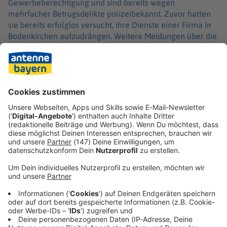
Gewerbeberechtigung und sind bereits wegen
mehrfacher Betrugsdelikte polizeibekannt. Zuvor hatten
sie bereits erfolglos versucht, ihre Dienste einer Firma in
Bodenkirchen aufzudrängen. Weitere Meldungen über die
Kolonnen gab es den Angaben zufolge unter anderem aus
Hohenthann und Oberdörnbach.
Die Ermittler raten dringend dazu, keine Verträge an der
Haustür abzuschließen, niemals bar zu zahlen und bei
aggressivem Verhalten sofort den Notruf 110 zu wählen.