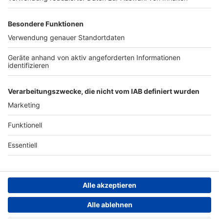
Werben
Archiv
ANTENNE BAYERN GROUP
Stiftung ANTENNE BAYERN
hilft
Teilnahmebedingungen
Grounding Page ANTENNE
BAYERN
Datenschutz­erklärung
Cookie- und Drittanbieter-
einstellungen
Persönliche Datenkontrolle