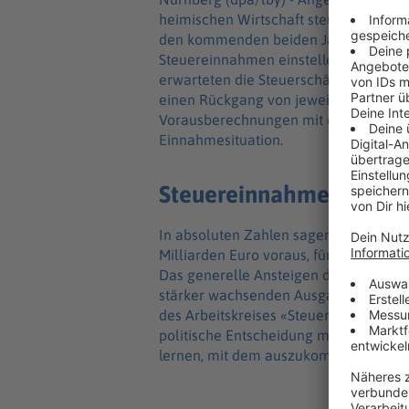
heimischen Wirtschaft steuert der Freis
den kommenden beiden Jahren muss si
Steuereinnahmen einstellen als noch
erwarteten die Steuerschätzer nach A
einen Rückgang von jeweils rund 100 M
Vorausberechnungen mit einem Plus v
Einnahmesituation.
Steuereinnahmen insges
In absoluten Zahlen sagen die Steuer
Milliarden Euro voraus, für 2027 62,4 
Das generelle Ansteigen der Steuerein
stärker wachsenden Ausgaben abzufang
des Arbeitskreises «Steuerschätzungen
politische Entscheidung mehr Wirtsc
lernen, mit dem auszukommen, was wir