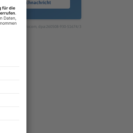
Sprachnachricht
© dpa-infocom, dpa:260508-930-51674/3