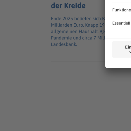
der Kreide
Ende 2025 beliefen sich Bayerns Verb
Milliarden Euro. Knapp 19,5 Milliard
allgemeinen Haushalt, 9,8 Milliarden
Pandemie und circa 7 Milliarden Euro 
Landesbank.