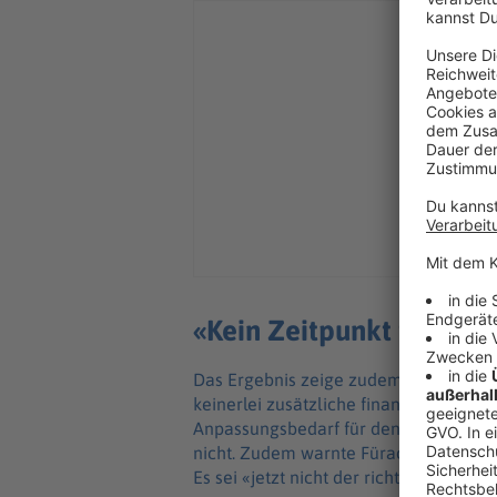
«Kein Zeitpunkt für neu
Das Ergebnis zeige zudem mit Blick a
keinerlei zusätzliche finanzielle Spi
Anpassungsbedarf für den kürzlich b
nicht. Zudem warnte Füracker auf Nac
Es sei «jetzt nicht der richtige Zeitp