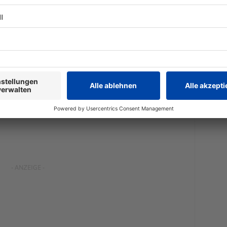
indlichkeiten bei Kreditgebern in Summe auf rund 36
en Euro davon stammen aus Altschulden aus dem
 Euro aus dem Sonderfonds für die Bewältigung der
resultieren noch aus der Rettung der Bayerischen