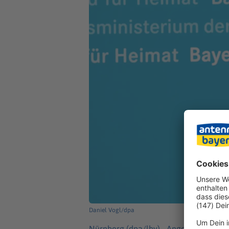
Daniel Vogl/dpa
Nürnberg (dpa/lby) -
Angesichts weltw