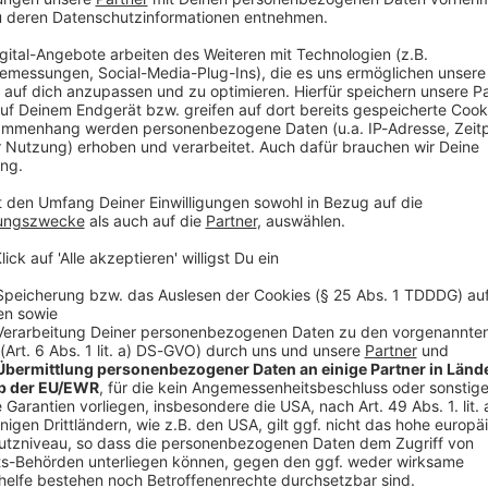
V
Ne
od
e Schulden»
uf einen Nachtragshaushalt 2027: «Wir haben
elräume für neue Ausgaben.» Einen unmittelbaren
eschlossenen Doppelhaushalt 2026/2027 ergebe sich
hfrage vor einer erneuten Debatte um neue Schulden:
unkt über neue Schulden nachzudenken.»