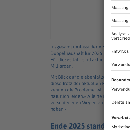
Insgesamt umfasst der erst vor weni
Doppelhaushalt für 2026 und 2027 zu
Für dieses Jahr sind aktuell rund 84,7
Milliarden.
Mit Blick auf die ebenfalls schwierig
diese trotz der aktuellen Rekordzuw
kennen die Probleme, wir sind im daue
natürlich leiden.» Alleine in diesem Ja
verschiedenen Wegen an die Kommunen. 
haben.»
Ende 2025 stand Bayern 