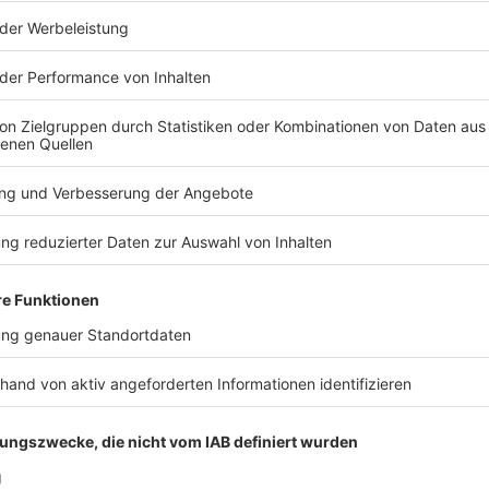
gen Wochen final vom Landtag beschlossene
sammengerechnet auf rund 168,5 Milliarden Euro an.
 Milliarden Euro eingeplant, für 2027 dann 83,8
e Lage der Kommunen betonte Füracker, er wisse, dass
eisungen noch mehr Geld gebrauchen könnten. «Wir
rnden Austausch. Aber Tatsache ist, dass alle Ebenen
hr ging etwa ein Drittel des bayerischen Etats auf
«Das ist ein riesiges Niveau, das wir erreicht
mit rund 36 Milliarden Euro in