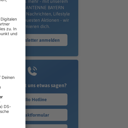
erpass' nichts mehr - mit unserem
kostenlosen ANTENNE BAYERN
wsletter. Ob Nachrichten, Lifestyle
er unsere neuesten Aktionen - wir
informieren dich.
Zum Newsletter anmelden
Du möchtest uns etwas sagen?
Studio Hotline
Kontaktformular