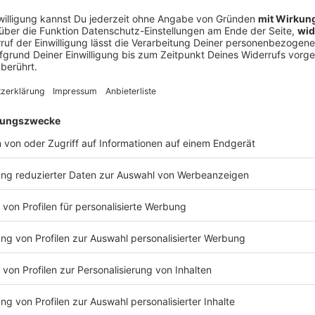
rprognose für Bayerns
en Nachtragshaushalt 2027 als auch für den nächsten
ge Grundlage. Bisher hatte die Koalition von CSU und
ung der Haushalte gegen neue Schulden entschieden.
 in die eigenen Rücklagen greifen, auch um die
d Forschung nicht runterfahren zu müssen. Auf Dauer
swachstum angewiesen, so Füracker. «Wir wollen
 durch Rücklagen oder Schulden finanzieren. Wir
ionen.»