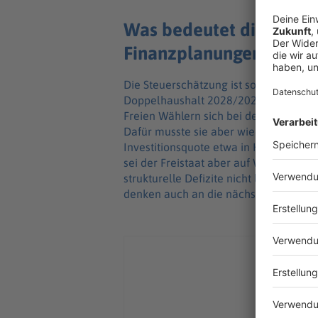
Was bedeutet die Steue
Finanzplanungen?
Die Steuerschätzung ist sowohl für d
Doppelhaushalt 2028/2029 eine wichti
Freien Wählern sich bei der Aufstell
Dafür musste sie aber wiederholt tief
Investitionsquote etwa in Hightech un
sei der Freistaat aber auf Wirtschaft
strukturelle Defizite nicht langfristig
denken auch an die nächsten Generat