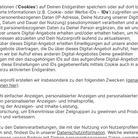
taat Bayern auf finanziell schwierige Zeiten zu. In
ch Bayern nach der neusten Prognose auf niedrigere
 im Herbst angenommen. Für 2026 und 2027
ngaben von Finanzminister Albert Füracker (CSU)
illionen Euro. Erst für 2028 erwarten die
on 100 Millionen Euro eine Verbesserung der
amt steigen weiter
schätzer für das laufende Jahr Einnahmen von 60,3
Milliarden und für 2028 64,1 Milliarden Euro voraus.
nahmen reiche aber nicht aus, um die zeitgleich noch
en, sagte Füracker zum regionalisierten Ergebnis
». Angesichts der Zahlen müsse nicht nur jegliche
haftswachstum zum Ziel haben, «wir müssen auch
 haben», betonte er.