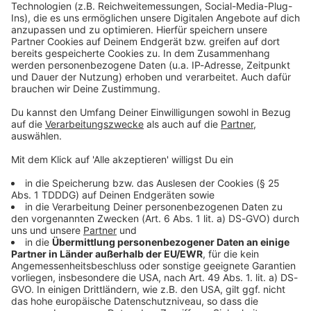
Kontaktformular
Sprachnachricht
© dpa-infocom, dpa:260507-930-49576/2
DAS KÖNNTE DICH AUCH INTERESSIEREN
Bayern