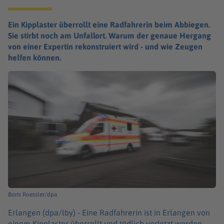
Ein Kipplaster überrollt eine Radfahrerin beim Abbiegen.
Sie stirbt noch am Unfallort. Warum der genaue Hergang
von einer Expertin rekonstruiert wird - und wie Zeugen
helfen können.
Boris Roessler/dpa
Erlangen (dpa/lby) -
Eine Radfahrerin ist in Erlangen von
einem Kipplaster überrollt und tödlich verletzt worden.