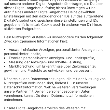
Immer auf dem Laufenden
bleiben!
Verpass' nichts mehr - mit unserem kostenlosen
ANTENNE BAYERN Newsletter. Ob Nachrichten,
Lifestyle oder unsere neuesten Aktionen - wir
informieren dich.
Zum Newsletter anmelden
Du möchtest uns etwas sagen?
Studio Hotline