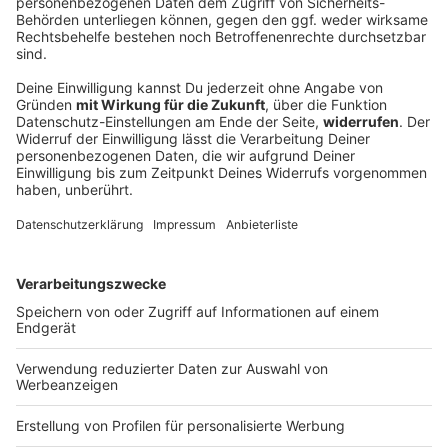
Kompany «beeindruckt» von Asien-Tour -
Freude auf Kane & Co.
Die Asienreise des FC Bayern ist zu Ende. Die
Vorstände ziehen ein positives Fazit, der Trainer ist
ebenfalls zufrieden. Das erste Titelduell ist schon im
Blick - vorher kommen noch mehr Stars zurück.
DEINE GEMERKTEN ARTIKEL
Du hast dir noch keine Artikel gemerkt
Markiere sie hierfür mit einem