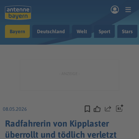
Zum Hauptinhalt springen
Bayern
Deutschland
Welt
Sport
Stars
rogramm
Musik & Radio
Podcasts
Nachrichten
Ratgeber
Kontakt
08.05.2026
Teilen
Radfahrerin von Kipplaster
überrollt und tödlich verletzt