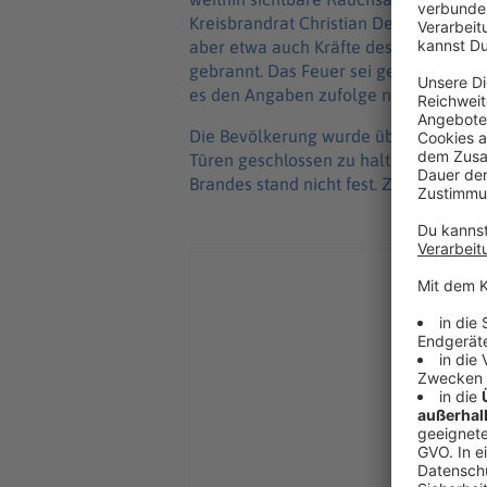
Kreisbrandrat Christian Demleitner au
aber etwa auch Kräfte des Technische
gebrannt. Das Feuer sei gelöscht, es 
es den Angaben zufolge nicht.
Die Bevölkerung wurde über die Warn-
Türen geschlossen zu halten. Die Höh
Brandes stand nicht fest. Zuvor hatte