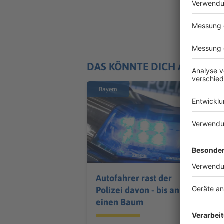
DAS KÖNNTE DICH AUCH IN
Bayern
Autofahrer rast der
Polizei davon - bis an
einen Baum