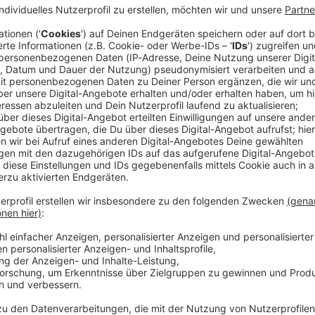
 Entsorgungsbetrieb in Schwandorf hat für eine
Rund 100 Einsatzkräfte seien im Einsatz, teilte