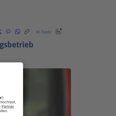
KI-Tools:
gsbetrieb