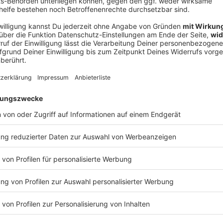
Ne
od