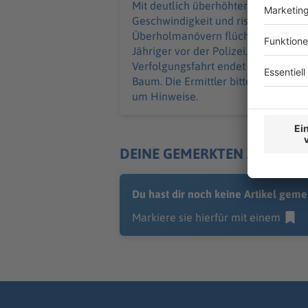
Mit deutlich überhöhter
Geschwindigkeit und riskanten
Überholmanövern flüchtet ein 24-
Jähriger vor der Polizei. Die
Verfolgungsfahrt endet an einem
Baum. Die Ermittler bitten Zeugen
um Hinweise.
DEINE GEMERKTEN ARTIKEL
Du hast dir noch keine Artikel geme
Markiere sie hierfür mit einem