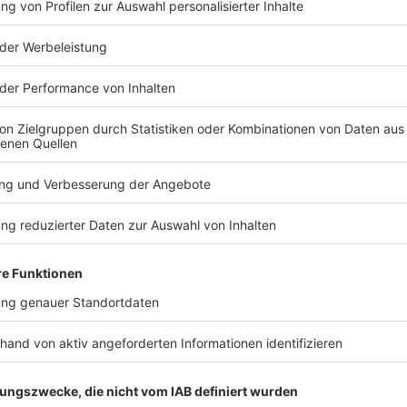
TERESSIEREN
Bayern
Bayern
Trotz 2:0-Vorsprung:
Fünf Schwer
Kein 1860-Sieg zur
Verkehrsunf
Heimpremiere
Straubing