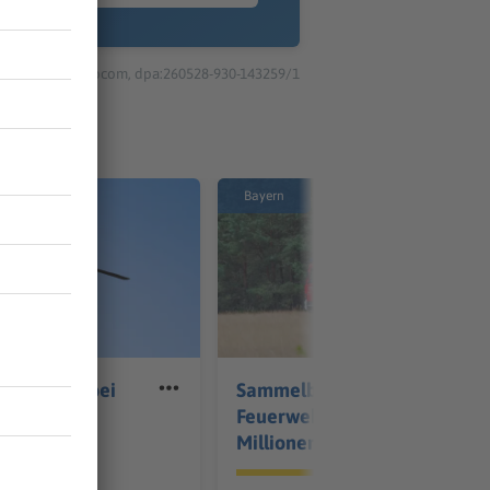
© dpa-infocom, dpa:260528-930-143259/1
Bayern
verletzte bei
Sammelbestellung für
all bei
Feuerwehrautos soll
Millionen sparen