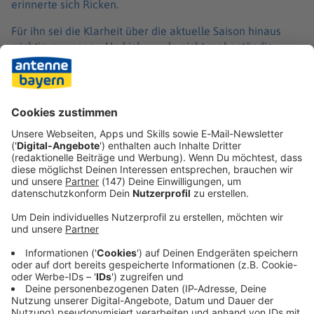
erinnerte sich Ricken.
Für ihn sei die Klarheit über die aktuelle Saison hinaus
wichtig gewesen. «Und ich werde nicht mehr ständig
gefragt: Was ist denn jetzt mit Nikos Vertrag?! Und er hat
es sich einfach auch verdient. Man muss einfach sagen:
Niko liefert ab», sagte Ricken. Kovac hatte den BVB im
Winter auf Tabellenplatz elf übernommen und noch auf
Rang vier geführt.