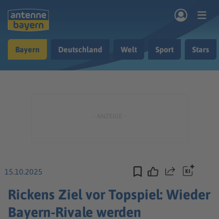
Zum Hauptinhalt springen
Bayern
Deutschland
Welt
Sport
Stars
rogramm
Musik & Radio
Podcasts
Nachrichten
Ratgeber
Kontakt
15.10.2025
Teilen
Rickens Ziel vor Topspiel: Wieder
Bayern-Rivale werden