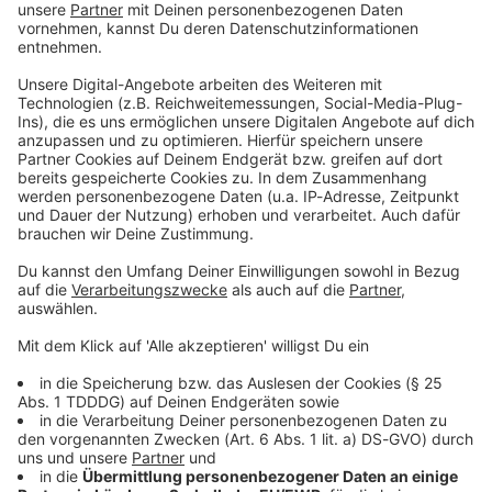
Du möchtest uns etwas sagen?
Studio Hotline
Kontaktformular
Sprachnachricht
© dpa-infocom, dpa:251015-930-164315/1
DAS KÖNNTE DICH AUCH INTERESSIEREN
Bayern