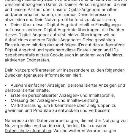
Immer auf dem Laufenden
bleiben!
Verpass' nichts mehr - mit unserem kostenlosen
ANTENNE BAYERN Newsletter. Ob Nachrichten,
Lifestyle oder unsere neuesten Aktionen - wir
informieren dich.
Zum Newsletter anmelden