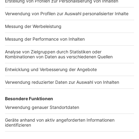
Impressum
Newsletter
Nutzungsbedingungen
Kontakt
Jobs
Studio-Hotline
Presse
Verkehrs-Hotline
Werben
Archiv
ANTENNE BAYERN GROUP
Stiftung ANTENNE BAYERN
hilft