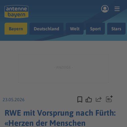
Zum Hauptinhalt springen
Bayern
Deutschland
Welt
Sport
Stars
rogramm
Musik & Radio
Podcasts
Nachrichten
Ratgeber
Kontakt
23.05.2026
Teilen
RWE mit Vorsprung nach Fürth:
«Herzen der Menschen