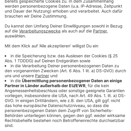
Sprachnachricht
© dpa-infocom, dpa:260523-930-120059/1
DAS KÖNNTE DICH AUCH INTERESSIEREN
Bayern