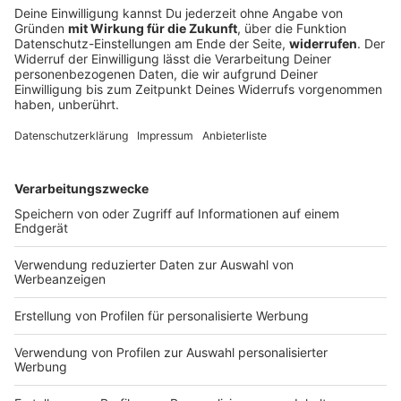
Männer klauen Plastikkrokodil auf
Festgelände in Straubing
Mit einem drei Meter langen Krokodil spazieren zwei
Männer übers Volksfest. Was hinter dem kuriosen
Diebstahl steckt und welche weiteren Vorfälle es am
Auftaktabend des Volksfests in Straubing gab.
DEINE GEMERKTEN ARTIKEL
Du hast dir noch keine Artikel gemerkt
Markiere sie hierfür mit einem