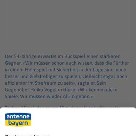
Der 54-Jährige erwartet im Rückspiel einen stärkeren
Gegner. «Wir müssen schon auch wissen, dass die Fürther
in einem Heimspiel mit Sicherheit in der Lage sind, noch
besser und zielstrebiger zu spielen, vielleicht sogar noch
effizienter im Strafraum zu sein», sagte er. Sein
Gegenüber Heiko Vogel erklärte: «Wir kennen diese
Spiele. Wir müssen wieder All-In gehen.»
Torben Müsel, der gegen Ulm doppelt getroffen hatte,
bescherte Essen per Traum-Freistoß die gute
Ausgangsposition. «Wir haben ein gutes Gefühl, aber
entschieden ist noch nichts», sagte Golz und Koschinat
stellte fest: «Das 1:0 ist eine gute Grundlage und hält uns