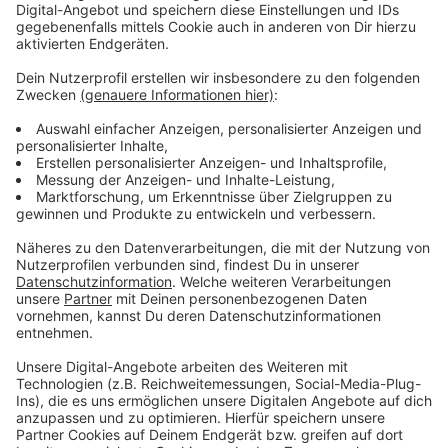
bleiben!
Verpass' nichts mehr - mit unserem kostenlosen
ANTENNE BAYERN Newsletter. Ob Nachrichten,
Lifestyle oder unsere neuesten Aktionen - wir
informieren dich.
Zum Newsletter anmelden
Du möchtest uns etwas sagen?
Studio Hotline
Kontaktformular