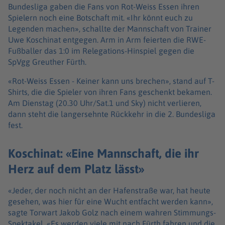
Bundesliga gaben die Fans von Rot-Weiss Essen ihren
Spielern noch eine Botschaft mit. «Ihr könnt euch zu
Legenden machen», schallte der Mannschaft von Trainer
Uwe Koschinat entgegen. Arm in Arm feierten die RWE-
Fußballer das 1:0 im Relegations-Hinspiel gegen die
SpVgg Greuther Fürth.
«Rot-Weiss Essen - Keiner kann uns brechen», stand auf T-
Shirts, die die Spieler von ihren Fans geschenkt bekamen.
Am Dienstag (20.30 Uhr/Sat.1 und Sky) nicht verlieren,
dann steht die langersehnte Rückkehr in die 2. Bundesliga
fest.
Koschinat: «Eine Mannschaft, die ihr
Herz auf dem Platz lässt»
«Jeder, der noch nicht an der Hafenstraße war, hat heute
gesehen, was hier für eine Wucht entfacht werden kann»,
sagte Torwart Jakob Golz nach einem wahren Stimmungs-
Spektakel. «Es werden viele mit nach Fürth fahren und die