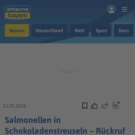
Zum Hauptinhalt springen
Bayern
Deutschland
Welt
Sport
Stars
rogramm
Musik & Radio
Podcasts
Nachrichten
Ratgeber
Kontakt
13.05.2026
Teilen
Salmonellen in
Schokoladenstreuseln – Rückruf