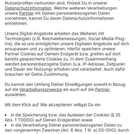
Du möchtest uns etwas sagen?
Studio Hotline
Kontaktformular
Sprachnachricht
© dpa-infocom, dpa:260513-930-77482/1
DAS KÖNNTE DICH AUCH INTERESSIEREN
Bayern