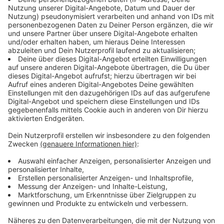
Immer auf dem Laufenden
bleiben!
Verpass' nichts mehr - mit unserem kostenlosen
ANTENNE BAYERN Newsletter. Ob Nachrichten,
Lifestyle oder unsere neuesten Aktionen - wir
informieren dich.
Zum Newsletter anmelden