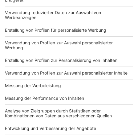
Du hast dir noch keine Artikel gemerkt
Markiere sie hierfür mit einem
Impressum
Newsletter
Nutzungsbedingungen
Kontakt
Jobs
Studio-Hotline
Presse
Verkehrs-Hotline