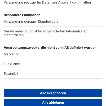
Werben
Archiv
ANTENNE BAYERN GROUP
Stiftung ANTENNE BAYERN
hilft
Teilnahmebedingungen
Grounding Page ANTENNE
BAYERN
Datenschutz­erklärung
Cookie- und Drittanbieter-
einstellungen
Persönliche Datenkontrolle