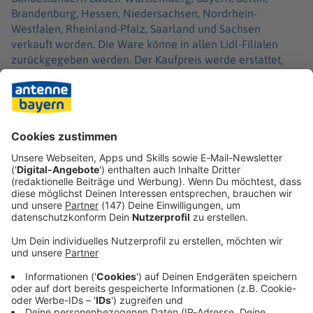
Brandenburg, Hessen, Niedersachsen, Nordrhein-
Westfalen, Rheinland-Pfalz, Saarland und Sachsen
verkauft worden. Die Ware könne in allen Lidl-Filialen
zurückgegeben werden. Der Kaufpreis werde erstattet,
auch ohne Vorlage des Kassenbons.
Andere bei Lidl in Deutschland verkaufte Produkte der
Drageefabrik Stolze mit Sitz in Barmstedt (Schleswig-
Holstein) sowie weitere Produkte der Marke «Belbake»
seien von dem Rückruf nicht betroffen.