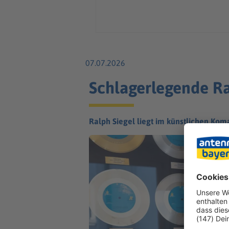
07.07.2026
Schlagerlegende Ra
Ralph Siegel liegt im künstlichen Kom