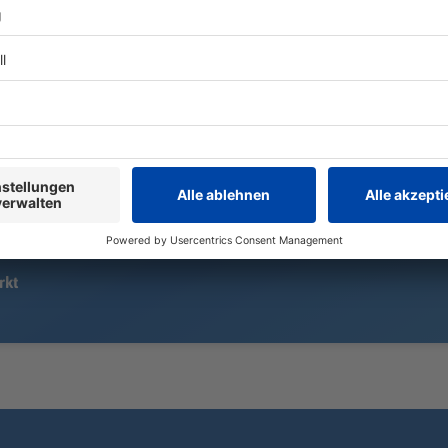
Menschen brennt das
Kurz vor dem
Dachgeschoss. Die Senioren
ohnmächtig:
müssen ihre Quartiere verlassen.
Marinković t
Atemzug auf
Rekord bleib
der Versuch 
damit umgeh
rkt