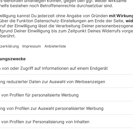
Ne
od
rieben und/oder produziert, darunter «Fiesta
 bisschen Spaß muss sein», «Moskau» und den Über-
nd Sängerin Nicole 1982 den ersten Platz beim
te, der damals noch Grand Prix Eurovision de la
Musikwettbewerb anzutreten, ist sein großer Traum:
ergangenen September sagte Siegel der Deutschen
h, nochmals mit Deutschland zu starten.» Im Frühjahr
iegel ein Restaurant in der Nähe von Barcelona