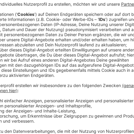
ph Siegel (80, «Ein bisschen Frieden») liegt im
gte der Deutschen Presse-Agentur die Echtheit eines