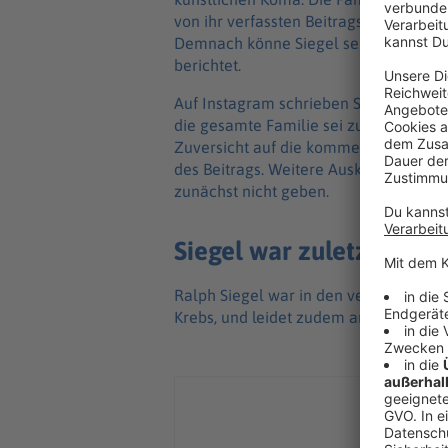
von ihr verfassten Beitrags auf Inst
Demnach könne Siegel selbstständig 
berichtet.
Auf Instagram schrieben Siegels Ehefr
die gesamte Familie sei zusammen und 
Zuversicht auf die kommenden Tage.» G
des Beitrags. Weitere Auskünfte zum 
zunächst nicht geben.
Siegel war zuletzt mehr
Ralph Siegel war in den vergangenen
Krebs, und leidet zudem an der schme