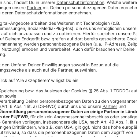
agram zum Gesundheitszustand des Komponisten.
atmen. Zuvor hatten «Münchner Merkur» und «tz»
au Laura und seine Töchter Giulia und Alana weiter,
auf den Vater konzentriert: «Wir blicken mit
iulia Siegel bestätigte auf Nachfrage die Echtheit
Gesundheitszustand des Komponisten sollte es
fach schwer erkrankt
 Jahren mehrfach schwer erkrankt, unter anderem an
rzhaften Nervenkrankheit Polyneuropathie.
V