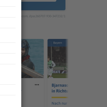
© dpa-infocom, dpa:260707-930-347232/1
Bayern
oppt
Bjarnason verlässt Fürth
er kurz vor
in Richtung Dänemark
rd
Nach nur einer Saison