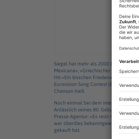
Siegel hat mehr als 2000 Lieder gesch
Mexicana», «Griechischer Wein», «Ein
Hit «Ein bisschen Frieden», der ihm u
Eurovision Song Contest (ESC) bescher
Chanson hieß.
Noch einmal bei dem internationalen 
Anlässlich seines 80. Geburtstages v
Presse-Agentur: «Es reizt mich einfac
war überdies bekanntgeworden, dass S
gekauft hat.