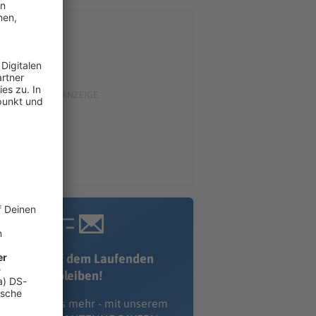
Immer auf dem Laufenden
bleiben!
erpass' nichts mehr - mit unserem