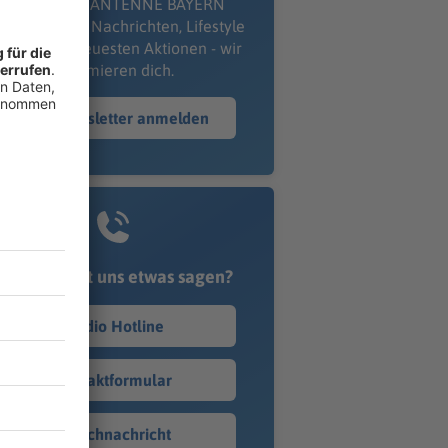
kostenlosen ANTENNE BAYERN
wsletter. Ob Nachrichten, Lifestyle
er unsere neuesten Aktionen - wir
informieren dich.
Zum Newsletter anmelden
Du möchtest uns etwas sagen?
Studio Hotline
Kontaktformular
Sprachnachricht