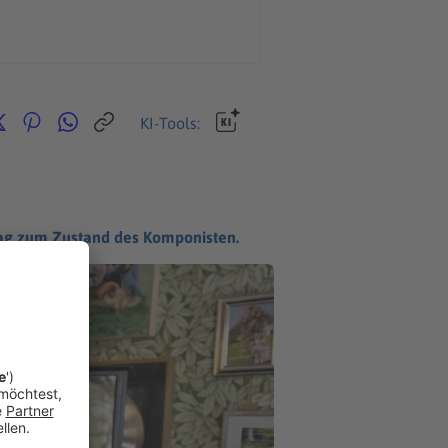
KI-Tools:
trag zum Zustand des Komponisten.