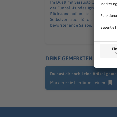
Im Duell mit Sassuolo Calcio holt
der Fußball-Bundesligist einen 0:2-
Rückstand auf und tankt weiteres
Selbstvertrauen für die
bevorstehende Saison.
DEINE GEMERKTEN ARTIKEL
Du hast dir noch keine Artikel geme
Markiere sie hierfür mit einem