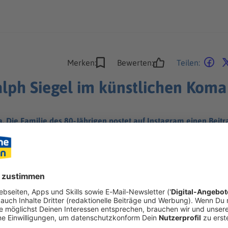
Merken:
Bewerten:
Teilen:
lph Siegel im künstlichen Koma
a. Die Familie des 80-Jährigen postet auf Instagram einen Bei