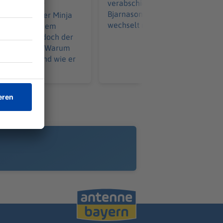
verabschiedet sich Brynjar Ingi
 Ziel wird er
Bjarnason bei Greuther Fürth un
 Apnoetaucher Minja
wechselt nach Dänemark.
aucht mit einem
 85 Meter – doch der
t unerreicht. Warum
nicht zählt und wie er
t.