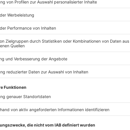
TERESSIEREN
Bayern
Bayern
Senioren-Wohnanlage
Blackout st
wegen Feuer evakuiert
Apnoetauch
Tiefenreko
In einer Wohnanlage für ältere