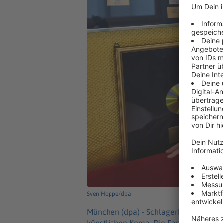
Sven Hoppe/dpa
München (dpa) -
Schlagerkomponist Ral
künstlichen Koma. Die Familie bestäti