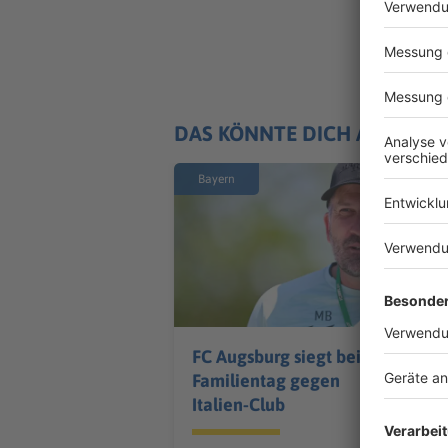
DAS KÖNNTE DICH AUCH IN
Bayern
FC Augsburg siegt beim
Familientag gegen
Italien-Club