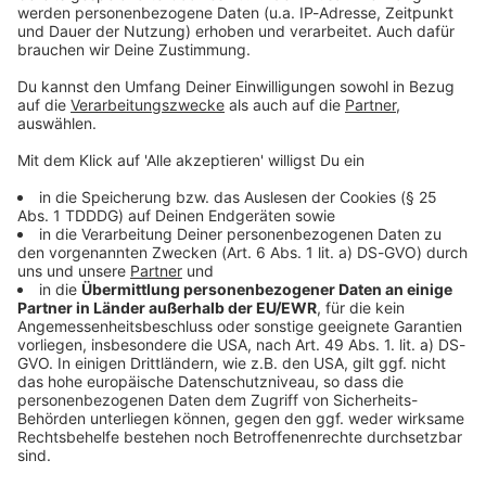
Sprachnachricht
© dpa-infocom, dpa:260125-930-594974/1
DAS KÖNNTE DICH AUCH INTERESSIEREN
Bayern