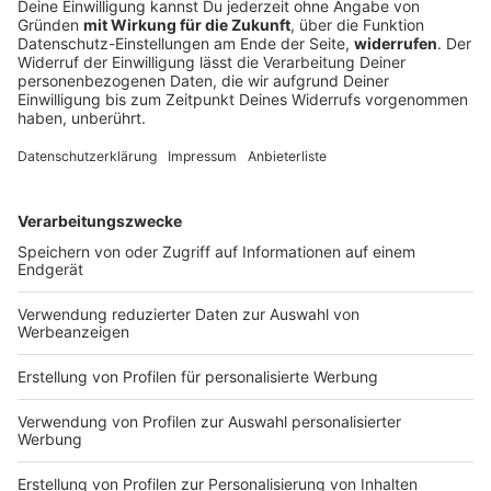
Polizei schickt Ausweichler wieder auf
Autobahn zurück
Entlang der A8 gelten bei Stau Durchfahrtsverbote für
viele Ortschaften. Eingehalten werden sie oft nicht.
Jetzt fand eine Schwerpunktkontrolle statt.
DEINE GEMERKTEN ARTIKEL
Du hast dir noch keine Artikel gemerkt
Markiere sie hierfür mit einem