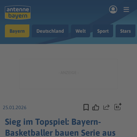
Zum Hauptinhalt springen
Bayern
Deutschland
Welt
Sport
Stars
rogramm
Musik & Radio
Podcasts
Nachrichten
Ratgeber
Kontakt
25.01.2026
Teilen
Sieg im Topspiel: Bayern-
Basketballer bauen Serie aus