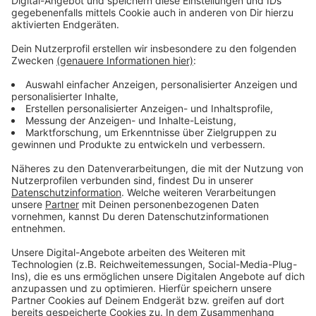
bleiben!
Verpass' nichts mehr - mit unserem kostenlosen
ANTENNE BAYERN Newsletter. Ob Nachrichten,
Lifestyle oder unsere neuesten Aktionen - wir
informieren dich.
Zum Newsletter anmelden
Du möchtest uns etwas sagen?
Studio Hotline
Kontaktformular