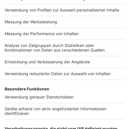
Impressum
Newsletter
Nutzungsbedingungen
Kontakt
Jobs
Studio-Hotline
Presse
Verkehrs-Hotline
Werben
Archiv
ANTENNE BAYERN GROUP
Stiftung ANTENNE BAYERN
hilft