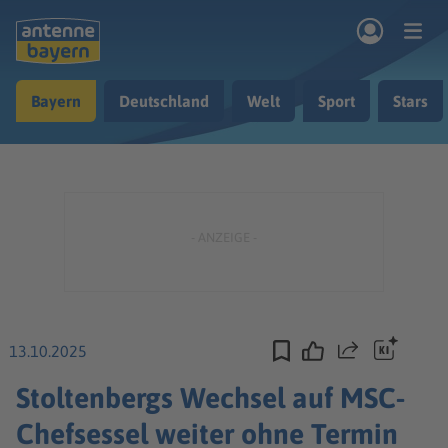
Zum Hauptinhalt springen
Bayern
Deutschland
Welt
Sport
Stars
rogramm
Musik & Radio
Podcasts
Nachrichten
Ratgeber
Kontakt
13.10.2025
Teilen
Stoltenbergs Wechsel auf MSC-
Chefsessel weiter ohne Termin