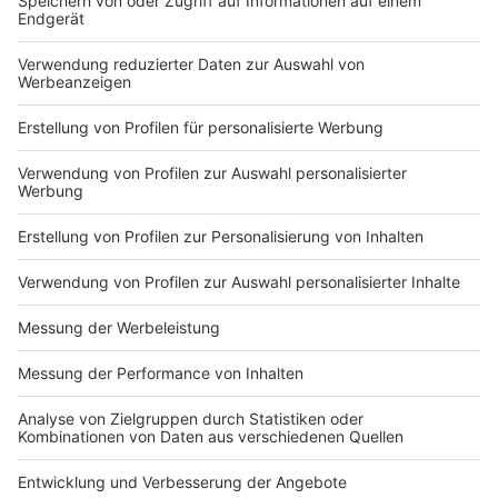
Du hast dir noch keine Artikel gemerkt
Markiere sie hierfür mit einem
Impressum
Newsletter
Nutzungsbedingungen
Kontakt
Jobs
Studio-Hotline
Presse
Verkehrs-Hotline