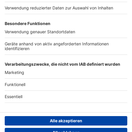
Werben
Archiv
ANTENNE BAYERN GROUP
Stiftung ANTENNE BAYERN
hilft
Teilnahmebedingungen
Grounding Page ANTENNE
BAYERN
Datenschutz­erklärung
Cookie- und Drittanbieter-
einstellungen
Persönliche Datenkontrolle