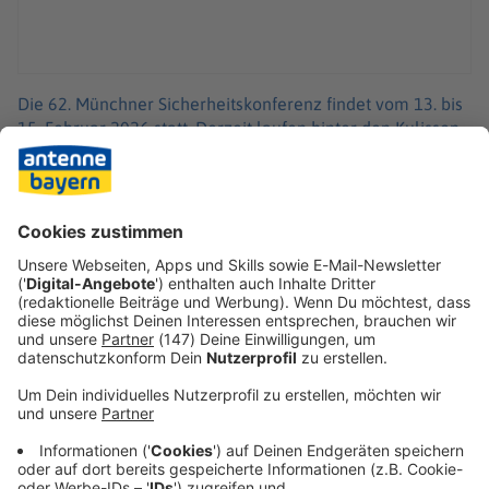
Die 62. Münchner Sicherheitskonferenz findet vom 13. bis
15. Februar 2026 statt. Derzeit laufen hinter den Kulissen
bereits die umfangreichen Planungen für das weltweit
wichtigste sicherheitspolitische Expertentreffen. Jedes
Jahr reisen viele Staats- und Regierungschefs, Diplomaten,
Minister und Militärs für die Konferenz in die bayerische
Landeshauptstadt.