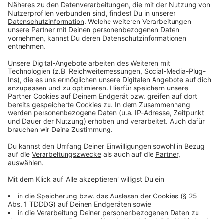
Du möchtest uns etwas sagen?
Studio Hotline
Kontaktformular
Sprachnachricht
© dpa-infocom, dpa:251013-930-155767/1
DAS KÖNNTE DICH AUCH INTERESSIEREN
Bayern