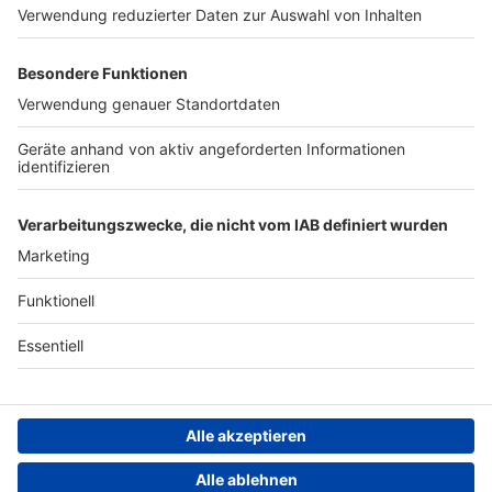
Werben
Archiv
ANTENNE BAYERN GROUP
Stiftung ANTENNE BAYERN
hilft
Teilnahmebedingungen
Grounding Page ANTENNE
BAYERN
Datenschutz­erklärung
Cookie- und Drittanbieter-
einstellungen
Persönliche Datenkontrolle