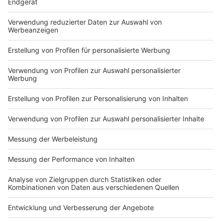
Du hast dir noch keine Artikel gemerkt
Markiere sie hierfür mit einem
Impressum
Newsletter
Nutzungsbedingungen
Kontakt
Jobs
Studio-Hotline
Presse
Verkehrs-Hotline