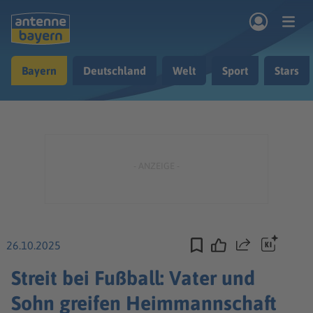
Zum Hauptinhalt springen
Bayern
Deutschland
Welt
Sport
Stars
rogramm
Musik & Radio
Podcasts
Nachrichten
Ratgeber
Kontakt
26.10.2025
Teilen
Streit bei Fußball: Vater und
Sohn greifen Heimmannschaft