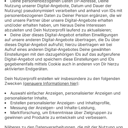
Immer auf dem Laufenden
bleiben!
Verpass' nichts mehr - mit unserem kostenlosen
ANTENNE BAYERN Newsletter. Ob Nachrichten,
Lifestyle oder unsere neuesten Aktionen - wir
informieren dich.
Zum Newsletter anmelden