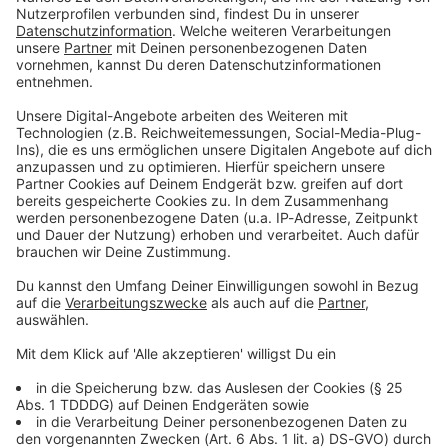
Du möchtest uns etwas sagen?
Studio Hotline
Kontaktformular
Sprachnachricht
© dpa-infocom, dpa:251026-930-209229/1
DAS KÖNNTE DICH AUCH INTERESSIEREN
Bayern