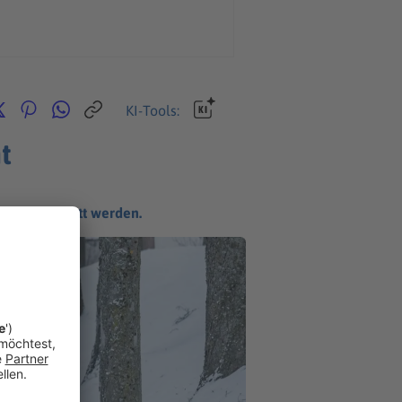
KI-Tools:
t
r wieder glatt werden.