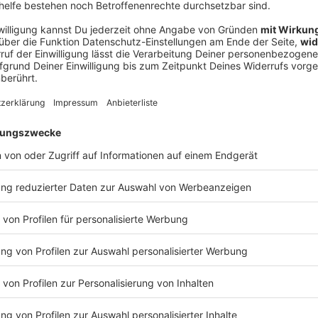
Ne
od