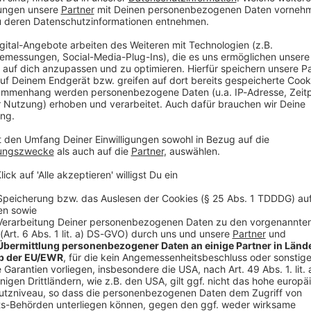
 in Niederbayern noch mit unwetterartigem Ausmaß.
eigender Temperatur und abklingenden Niederschlägen
ie Kaltluft in den Niederungen aber teilweise zäh»,
 demnach in der Osthälfte erst noch leichten Frost,
Niederbayern erst im Vormittagsverlauf Plusgrade.
üdosthälfte Bayerns örtlich mit leichtem, im
hnen. Im nördlichen Franken und der Südosthälfte
t werden.
aatsministeriums für Unterricht und Kultus am
icht in der Stadt Passau und im Landkreis Freyung-
llte es außerdem an einer Grundschule wegen eines
terricht geben. Wegen einer defekten
 an einer Grundschule im Nürnberger Land der Fall.
V