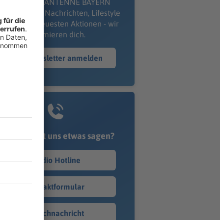
kostenlosen ANTENNE BAYERN
wsletter. Ob Nachrichten, Lifestyle
er unsere neuesten Aktionen - wir
informieren dich.
Zum Newsletter anmelden
Du möchtest uns etwas sagen?
Studio Hotline
Kontaktformular
Sprachnachricht