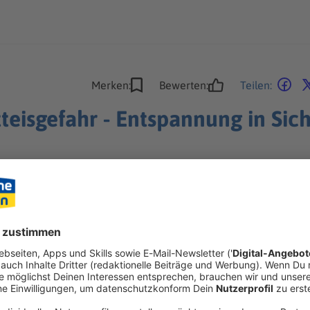
Merken:
Bewerten:
Teilen:
teisgefahr - Entspannung in Sich
ngemütliche Wetter macht eine Pause. In der Nacht kann es abe