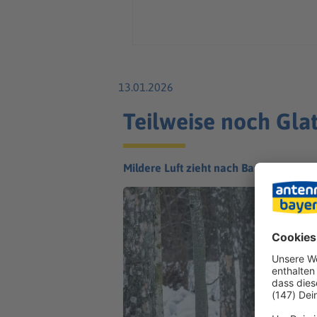
13.01.2026
Teilweise noch Glat
Mildere Luft zieht nach Bayern. Das u