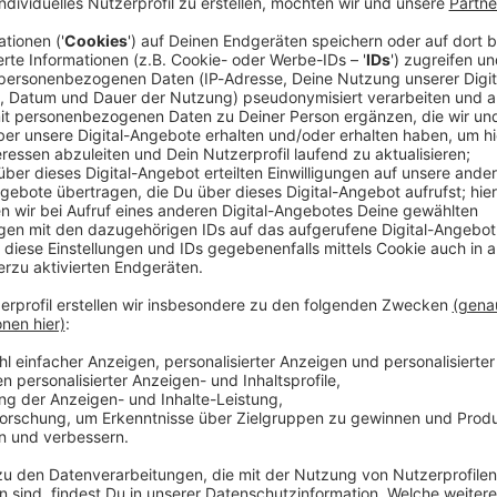
gt Entspannung beim Wetter. Anfangs kann es aber in
eilen nach Angaben des Deutschen Wetterdienstes