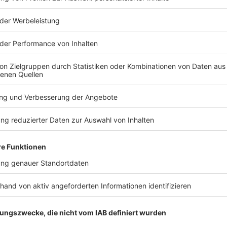
TERESSIEREN
Bayern
Bayern
Polizei schickt
Partielle
Ausweichler wieder auf
Sonnenfinst
Autobahn zurück
Was der Ba
muss