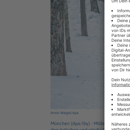
Armin Weigel/dpa
München (dpa/lby) -
Mildere Luft brin
den östlichen und nördlichen Landest