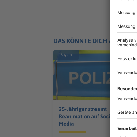
DAS KÖNNTE DICH AUCH IN
Bayern
25-Jähriger streamt
Reanimation auf Social
Media