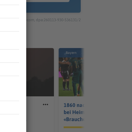
© dpa-infocom, dpa:260113-930-536131/2
Bayern
1860 nach Enttäuschung
ernis 2026:
bei Heimpremiere:
yer wissen
«Brauchen Geduld»