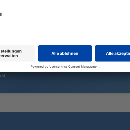
Entlang der A8 gelten bei Stau
Bis zu 90 Pr
Durchfahrtsverbote für viele
verschwinde
Ortschaften. Eingehalten werden
Spektakel am
sie oft nicht. Jetzt fand eine
und warum di
Schwerpunktkontrolle statt.
unverzichtba
rkt