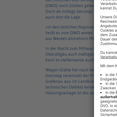
(DWD) noch Glatteis geben, vor allem
Doch ab mittags beruhigt sich mit st
auch dort die Lage.
«In den östlichen Regionen hält sich d
heißt es vom DWD weiter. Heute gibt es
aus Westen allmählich Milderung, in 
In der Nacht zum Mittwoch ist in der S
Oberallgäu auch mäßigem Frost zu rec
kann es stellenweise auch erneut glat
Wegen Glätte fiel nach Angaben des St
Dienstag vereinzelt der Präsenzunterr
Grafenau aus. Im Landkreis Passau so
technischen Defekts keinen Präsenzun
Heizungsanlage ist das auch weiterhin