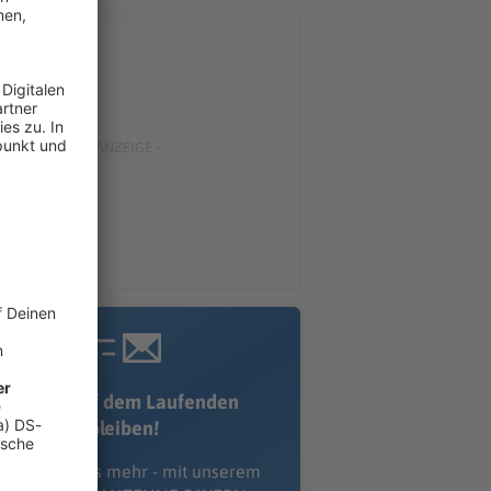
Immer auf dem Laufenden
bleiben!
erpass' nichts mehr - mit unserem