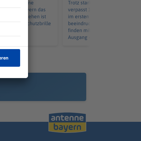
ozent der Sonne
Trotz starker Fan-Unterstützung
n – wo in Bayern das
verpasst 1860 München einen S
 besten zu sehen ist
im ersten Heimspiel. Die Kulisse
e richtige Schutzbrille
beeindruckt. Trainer und Spieler
r wird.
finden mildernde Umstände für 
Ausgang - und sie mahnen.