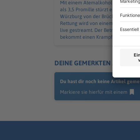
Mit einem Atemalkohol von mehr
als 3,5 Promille stürzt ein Mann in
Würzburg von der Brücke – die
Rettung wird von einem Zuschauer
live gestreamt. Der Betrunkene
bekommt einen Krampfanfall.
DEINE GEMERKTEN ARTIKEL
Du hast dir noch keine Artikel geme
Markiere sie hierfür mit einem