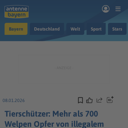
Zum Hauptinhalt springen
Bayern
Deutschland
Welt
Sport
Stars
rogramm
Musik & Radio
Podcasts
Nachrichten
Ratgeber
Kontakt
08.01.2026
Teilen
Tierschützer: Mehr als 700
Welpen Opfer von illegalem