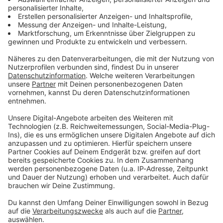
Zum Newsletter anmelden
Du möchtest uns etwas sagen?
Studio Hotline
Kontaktformular
Sprachnachricht
© dpa-infocom, dpa:260108-930-513712/1