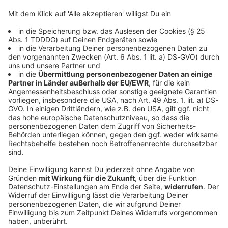
DAS KÖNNTE DICH AUCH INTERESSIEREN
Bayern
1860 nach Enttäuschung bei Heimpremiere:
«Brauchen Geduld»
Trotz starker Fan-Unterstützung verpasst 1860
München einen Sieg im ersten Heimspiel. Die Kulisse
beeindruckt. Trainer und Spieler finden mildernde