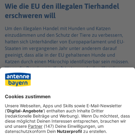
Wie die EU den illegalen Tierhandel
erschweren will
Um den illegalen Handel mit Hunden und Katzen
einzudämmen und den Schutz der Tiere zu verbessern,
hatten sich Unterhändler von Europaparlament und EU-
Staaten im vergangenen Jahr unter anderem darauf
geeinigt, dass alle in der EU gehaltenen Hunde und
Katzen durch einen Mikrochip identifizierbar sein müssen.
Wenn die Regelung in Kraft trete, werde den illegalen
Händlern das Geschäft deutlich erschwert, teilte die
Tierschutzorganisation mit. «Bis dahin erwarten wir von
der Bundesregierung, dass sie mit gutem Beispiel
vorangeht.»