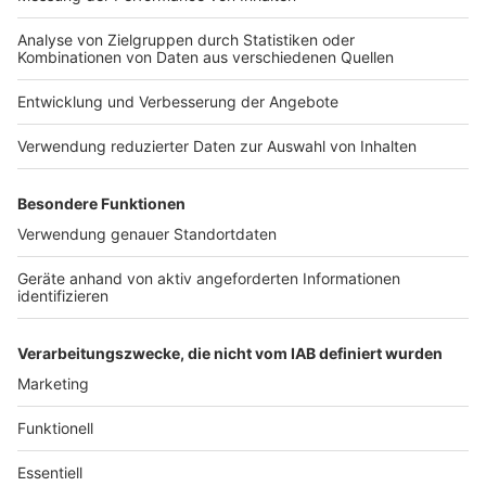
Nutzungsbedingungen
Kontakt
Jobs
Studio-Hotline
Presse
Verkehrs-Hotline
Werben
Archiv
ANTENNE BAYERN GROUP
Stiftung ANTENNE BAYERN
hilft
Teilnahmebedingungen
Grounding Page ANTENNE
BAYERN
Datenschutz­erklärung