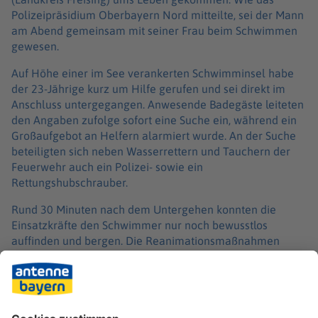
Polizeipräsidium Oberbayern Nord mitteilte, sei der Mann
am Abend gemeinsam mit seiner Frau beim Schwimmen
gewesen.
Auf Höhe einer im See verankerten Schwimminsel habe
der 23-Jährige kurz um Hilfe gerufen und sei direkt im
Anschluss untergegangen. Anwesende Badegäste leiteten
den Angaben zufolge sofort eine Suche ein, während ein
Großaufgebot an Helfern alarmiert wurde. An der Suche
beteiligten sich neben Wasserrettern und Tauchern der
Feuerwehr auch ein Polizei- sowie ein
Rettungshubschrauber.
Rund 30 Minuten nach dem Untergehen konnten die
Einsatzkräfte den Schwimmer nur noch bewusstlos
auffinden und bergen. Die Reanimationsmaßnahmen
blieben erfolglos. Der 23-Jährige verstarb noch vor Ort.
Die Kriminalpolizei hat die Ermittlungen zu den genauen
Umständen des Vorfalls aufgenommen. Laut
Polizeiangaben gebe es aktuell jedoch keinen Verdacht