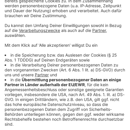
Sprachnachricht
© dpa-infocom, dpa:260529-930-146639/1
DAS KÖNNTE DICH AUCH INTERESSIEREN
Bayern