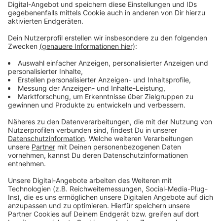
bleiben!
Verpass' nichts mehr - mit unserem kostenlosen
ANTENNE BAYERN Newsletter. Ob Nachrichten,
Lifestyle oder unsere neuesten Aktionen - wir
informieren dich.
Zum Newsletter anmelden
Du möchtest uns etwas sagen?
Studio Hotline
Kontaktformular