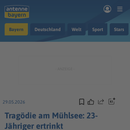
Zum Hauptinhalt springen
Bayern
Deutschland
Welt
Sport
Stars
rogramm
Musik & Radio
Podcasts
Nachrichten
Ratgeber
Kontakt
29.05.2026
Teilen
Tragödie am Mühlsee: 23-
Jähriger ertrinkt