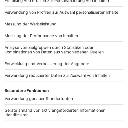
Impressum
Newsletter
Nutzungsbedingungen
Kontakt
Jobs
Studio-Hotline
Presse
Verkehrs-Hotline
Werben
Archiv
ANTENNE BAYERN GROUP
Stiftung ANTENNE BAYERN
hilft