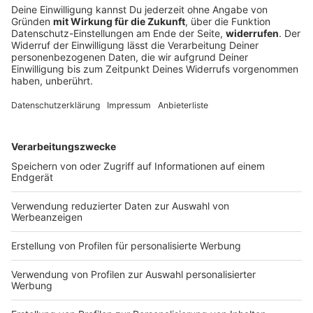
Fünf Schwerverletzte bei Verkehrsunfall bei
Straubing
Zwei Fahrer aus Tschechien sind in Ostbayern mit
ihren Fahrzeugen frontal zusammengestoßen. Ein
drittes Auto wurde in den Unfall verwickelt.
DEINE GEMERKTEN ARTIKEL
Du hast dir noch keine Artikel gemerkt
Markiere sie hierfür mit einem