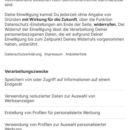
FC Augsburg siegt beim Familientag gegen
Italien-Club
Im Duell mit Sassuolo Calcio holt der Fußball-
Bundesligist einen 0:2-Rückstand auf und tankt
weiteres Selbstvertrauen für die bevorstehende
Saison.
DEINE GEMERKTEN ARTIKEL
Du hast dir noch keine Artikel gemerkt
Markiere sie hierfür mit einem