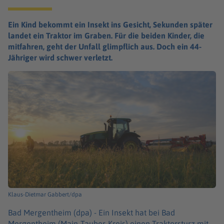
Ein Kind bekommt ein Insekt ins Gesicht, Sekunden später
landet ein Traktor im Graben. Für die beiden Kinder, die
mitfahren, geht der Unfall glimpflich aus. Doch ein 44-
Jähriger wird schwer verletzt.
Klaus-Dietmar Gabbert/dpa
Bad Mergentheim (dpa) -
Ein Insekt hat bei Bad
Mergentheim (Main-Tauber-Kreis) einen Traktorsturz mit