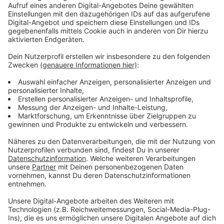
Immer auf dem Laufenden
bleiben!
Verpass' nichts mehr - mit unserem kostenlosen
ANTENNE BAYERN Newsletter. Ob Nachrichten,
Lifestyle oder unsere neuesten Aktionen - wir
informieren dich.
Zum Newsletter anmelden
Du möchtest uns etwas sagen?
Studio Hotline