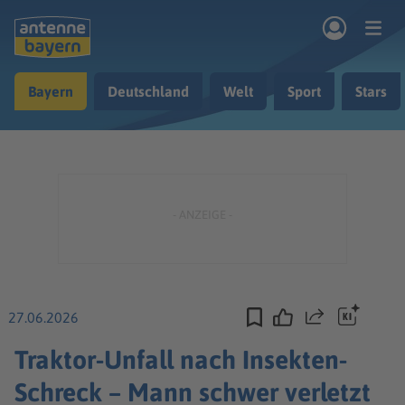
Zum Hauptinhalt springen
Bayern
Deutschland
Welt
Sport
Stars
rogramm
Musik & Radio
Podcasts
Nachrichten
Ratgeber
Kontakt
27.06.2026
Teilen
Traktor-Unfall nach Insekten-
Schreck – Mann schwer verletzt