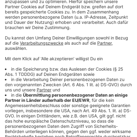
Kontaktformular
Sprachnachricht
© dpa-infocom, dpa:260627-930-294232/1
DAS KÖNNTE DICH AUCH INTERESSIEREN
Bayern