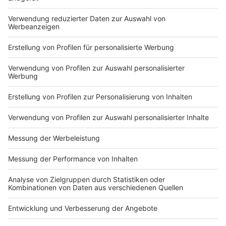
DEINE GEMERKTEN ARTIKEL
Du hast dir noch keine Artikel gemerkt
Markiere sie hierfür mit einem
Impressum
Newsletter
Nutzungsbedingungen
Kontakt
Jobs
Studio-Hotline
Presse
Verkehrs-Hotline