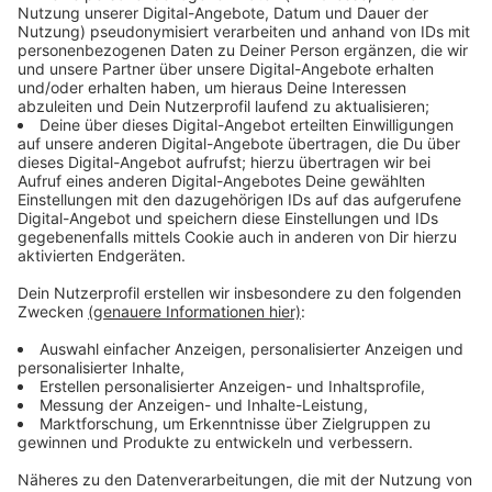
Immer auf dem Laufenden
bleiben!
Verpass' nichts mehr - mit unserem kostenlosen
ANTENNE BAYERN Newsletter. Ob Nachrichten,
Lifestyle oder unsere neuesten Aktionen - wir
informieren dich.
Zum Newsletter anmelden