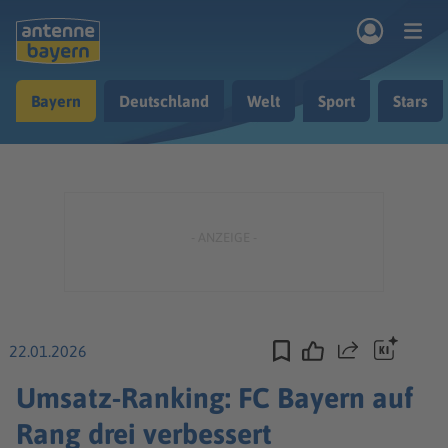
Zum Hauptinhalt springen
Bayern
Deutschland
Welt
Sport
Stars
rogramm
Musik & Radio
Podcasts
Nachrichten
Ratgeber
Kontakt
22.01.2026
Teilen
Umsatz-Ranking: FC Bayern auf
Rang drei verbessert