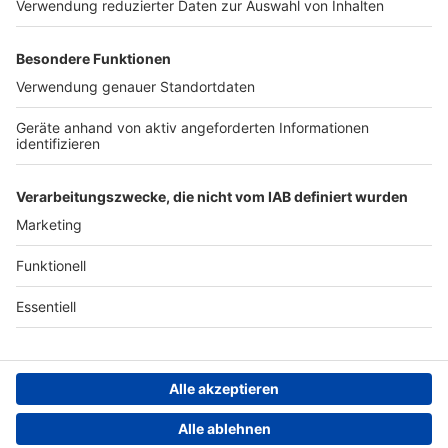
Werben
Archiv
ANTENNE BAYERN GROUP
Stiftung ANTENNE BAYERN
hilft
Teilnahmebedingungen
Grounding Page ANTENNE
BAYERN
Datenschutz­erklärung
Cookie- und Drittanbieter-
einstellungen
Persönliche Datenkontrolle