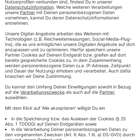
Du möchtest uns etwas sagen?
Studio Hotline
Kontaktformular
Sprachnachricht
© dpa-infocom, dpa:260122-930-579191/1
DAS KÖNNTE DICH AUCH INTERESSIEREN
Bayern