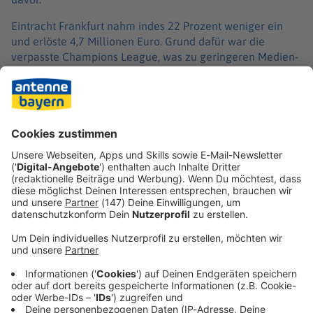
Eintracht Frankfurt nahm indes 22 Prozent weniger ein
und erlöste 4,7 Millionen Euro. Grund dafür war die
verpasste Champions League, was zu geringeren Medien-
(minus 53 Prozent) und Spieltagserlösen (minus 29
Prozent) führte. Dennoch blieben die Frankfurterinnen als
Elfte auf der Liste.
Das Ranking wird vom FC Arsenal (25,6 Millionen Euro),
dem FC Chelsea (25,4 Millionen Euro) und dem FC
Barcelona (22 Millionen Euro) angeführt.