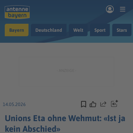
Zum Hauptinhalt springen
Bayern
Deutschland
Welt
Sport
Stars
rogramm
Musik & Radio
Podcasts
Nachrichten
Ratgeber
Kontakt
14.05.2026
Teilen
Unions Eta ohne Wehmut: «Ist ja
kein Abschied»