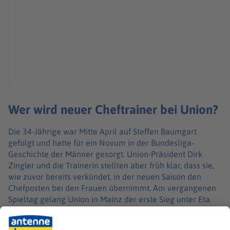
Wer wird neuer Cheftrainer bei Union?
Die 34-Jährige war Mitte April auf Steffen Baumgart
gefolgt und hatte für ein Novum in der Bundesliga-
Geschichte der Männer gesorgt. Union-Präsident Dirk
Zingler und die Trainerin stellten aber früh klar, dass sie,
wie zuvor bereits verkündet, in der neuen Saison den
Chefposten bei den Frauen übernimmt. Am vergangenen
Spieltag gelang Union in Mainz der erste Sieg unter Eta.
Wer bei den Männern der Köpenicker künftig an der