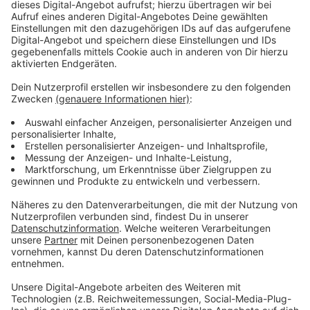
Immer auf dem Laufenden
bleiben!
Verpass' nichts mehr - mit unserem kostenlosen
ANTENNE BAYERN Newsletter. Ob Nachrichten,
Lifestyle oder unsere neuesten Aktionen - wir
informieren dich.
Zum Newsletter anmelden
Du möchtest uns etwas sagen?
Studio Hotline