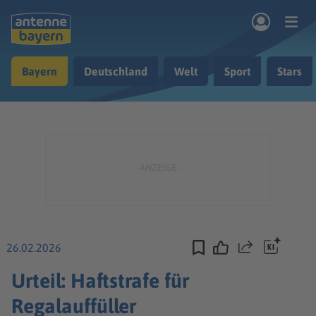
Zum Hauptinhalt springen
Bayern
Deutschland
Welt
Sport
Stars
rogramm
Musik & Radio
Podcasts
Nachrichten
Ratgeber
Kontakt
26.02.2026
Teilen
Urteil: Haftstrafe für
Regalauffüller