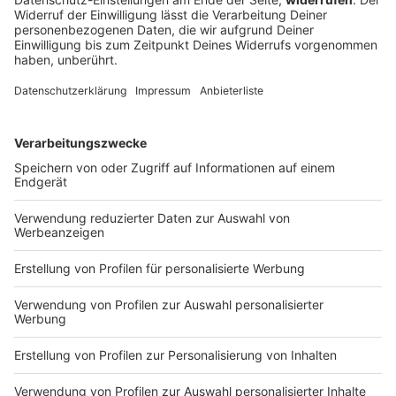
Zwei Fahrer aus Tschechien sind in Ostbayern mit
ihren Fahrzeugen frontal zusammengestoßen. Ein
drittes Auto wurde in den Unfall verwickelt.
DEINE GEMERKTEN ARTIKEL
Du hast dir noch keine Artikel gemerkt
Markiere sie hierfür mit einem