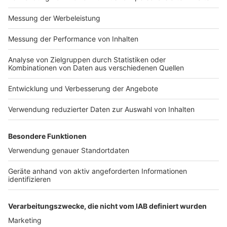
Impressum
Newsletter
Nutzungsbedingungen
Kontakt
Jobs
Studio-Hotline
Presse
Verkehrs-Hotline
Werben
Archiv
ANTENNE BAYERN GROUP
Stiftung ANTENNE BAYERN
hilft
Teilnahmebedingungen