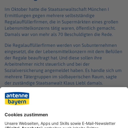
Im Oktober hatte die Staatsanwaltschaft München I
Ermittlungen gegen mehrere selbstständige
Regalauffüllerfirmen, die in Supermärkten eines großen
Lebensmittelkonzerns tätig waren, öffentlich gemacht.
Damals war von mehr als 70 Beschuldigten die Rede.
Die Regalauffüllerfirmen werden von Subunternehmen
eingesetzt, die der Lebensmittelkonzern mit dem Befüllen
der Regale beauftragt hat. Und diese sollen ihre
Arbeitnehmer nicht steuerlich und bei der
Sozialversicherung angemeldet haben. Es handle sich um
mehrere Tätergruppen im südbayerischen Raum, sagte
der zuständige Staatsanwalt Klaus Liebl damals.
Die Regalauffüller selbst, die für ihre Tätigkeit oftmals
nicht den Mindestlohn bekommen hätten, waren den
Angaben zufolge nicht unter den Beschuldigten.
Insgesamt gingen die Ermittler von rund 20 Millionen Euro
Schaden aus.