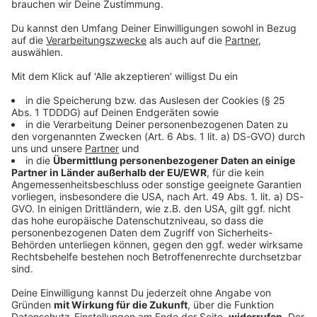
© dpa-infocom, dpa:260226-930-740397/1
DAS KÖNNTE DICH AUCH INTERESSIEREN
Bayern
Fünf Schwerverletzte bei Verkehrsunfall bei
Straubing