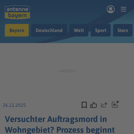
Zum Hauptinhalt springen
Bayern
Deutschland
Welt
Sport
Stars
rogramm
Musik & Radio
Podcasts
Nachrichten
Ratgeber
Kontakt
26.11.2025
Teilen
Versuchter Auftragsmord in
Wohngebiet? Prozess beginnt