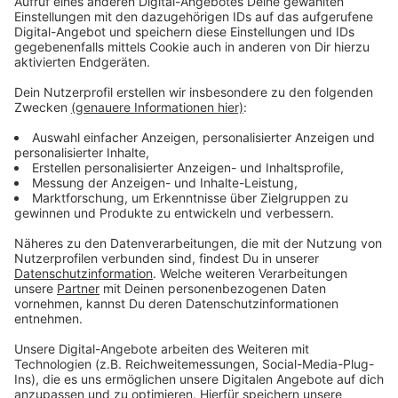
Immer auf dem Laufenden
bleiben!
Verpass' nichts mehr - mit unserem kostenlosen
ANTENNE BAYERN Newsletter. Ob Nachrichten,
Lifestyle oder unsere neuesten Aktionen - wir
informieren dich.
Zum Newsletter anmelden
Du möchtest uns etwas sagen?
Studio Hotline