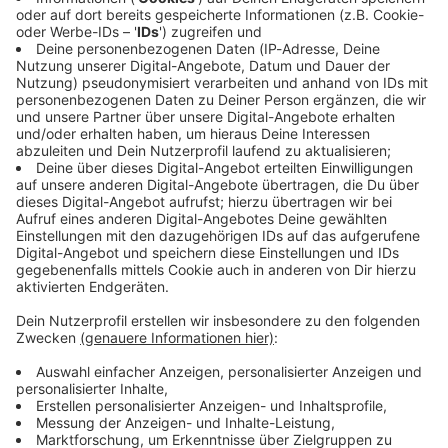
Immer auf dem Laufenden
bleiben!
Verpass' nichts mehr - mit unserem kostenlosen
ANTENNE BAYERN Newsletter. Ob Nachrichten,
Lifestyle oder unsere neuesten Aktionen - wir
informieren dich.
Zum Newsletter anmelden