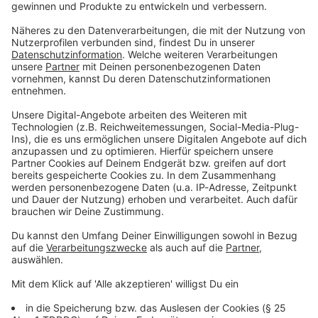
Du möchtest uns etwas sagen?
Studio Hotline
Kontaktformular
Sprachnachricht
© dpa-infocom, dpa:260701-930-313412/2
DAS KÖNNTE DICH AUCH INTERESSIEREN