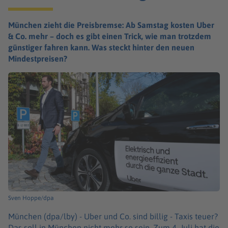
München zieht die Preisbremse: Ab Samstag kosten Uber
& Co. mehr – doch es gibt einen Trick, wie man trotzdem
günstiger fahren kann. Was steckt hinter den neuen
Mindestpreisen?
Sven Hoppe/dpa
München (dpa/lby) -
Uber und Co. sind billig - Taxis teuer?
Das soll in München nicht mehr so sein. Zum 4. Juli hat die