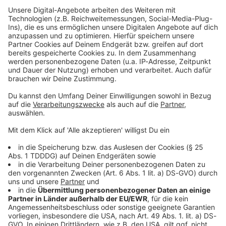
Studio Hotline
Kontaktformular
Sprachnachricht
© dpa-infocom, dpa:251029-930-221639/2
DAS KÖNNTE DICH AUCH INTERESSIEREN
Bayern