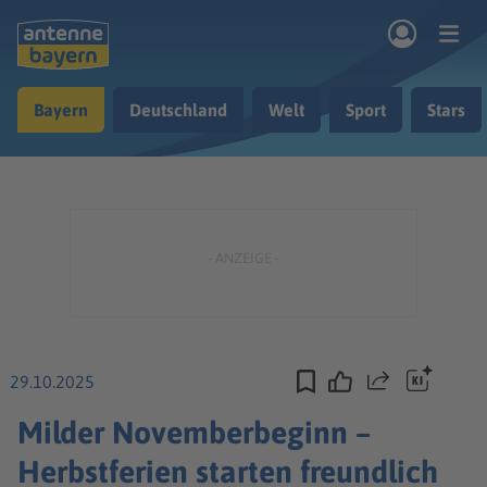
Zum Hauptinhalt springen
Bayern
Deutschland
Welt
Sport
Stars
rogramm
Musik & Radio
Podcasts
Nachrichten
Ratgeber
Kontakt
29.10.2025
Teilen
Milder Novemberbeginn –
Herbstferien starten freundlich