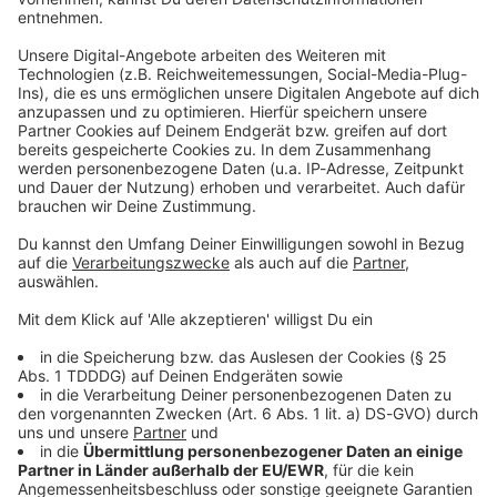
Du möchtest uns etwas sagen?
Studio Hotline
Kontaktformular
Sprachnachricht
© dpa-infocom, dpa:260513-930-72947/2
DAS KÖNNTE DICH AUCH INTERESSIEREN
Bayern