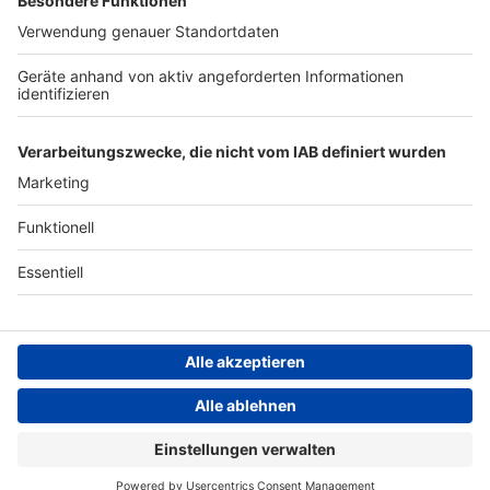
Archiv
ANTENNE BAYERN GROUP
Stiftung ANTENNE BAYERN
hilft
Teilnahmebedingungen
Grounding Page ANTENNE
BAYERN
Datenschutz­erklärung
Cookie- und Drittanbieter-
einstellungen
Persönliche Datenkontrolle
ANTENNE BAYERN Live
Michael Patrick Kelly – Wonders