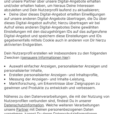
Immer auf dem Laufenden
bleiben!
Verpass' nichts mehr - mit unserem kostenlosen
ANTENNE BAYERN Newsletter. Ob Nachrichten,
Lifestyle oder unsere neuesten Aktionen - wir
informieren dich.
Zum Newsletter anmelden