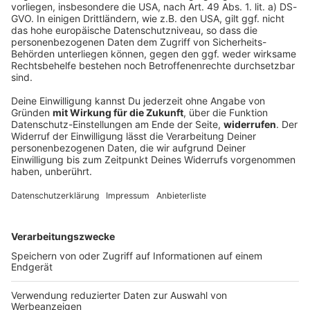
Mann sperrt Fremden stundenlang ein und
schlägt ihn
Er öffnet die Tür und landet unter einem Vorwand
stundenlang gefangen in einer fremden Wohnung: Ein
36-Jähriger soll einen fast gleichaltrigen Mann
eingesperrt, bedroht und geschlagen haben.
DEINE GEMERKTEN ARTIKEL
Du hast dir noch keine Artikel gemerkt