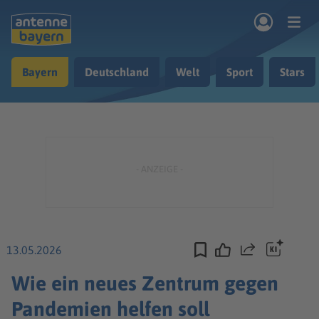
Zum Hauptinhalt springen
Bayern
Deutschland
Welt
Sport
Stars
rogramm
Musik & Radio
Podcasts
Nachrichten
Ratgeber
Kontakt
13.05.2026
Teilen
Wie ein neues Zentrum gegen
Pandemien helfen soll