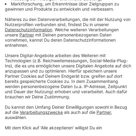
Du möchtest uns etwas sagen?
Studio Hotline
Kontaktformular
Sprachnachricht
© dpa-infocom, dpa:260220-930-712500/1
DAS KÖNNTE DICH AUCH INTERESSIEREN