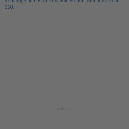
57-Jährige dem Blatt. Er kandidiert auf Listenplatz 20 der
CSU.