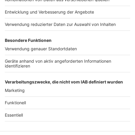
Jobs
Studio-Hotline
Presse
Verkehrs-Hotline
Werben
Archiv
ANTENNE BAYERN GROUP
Stiftung ANTENNE BAYERN
hilft
Teilnahmebedingungen
Grounding Page ANTENNE
BAYERN
Datenschutz­erklärung
Cookie- und Drittanbieter-