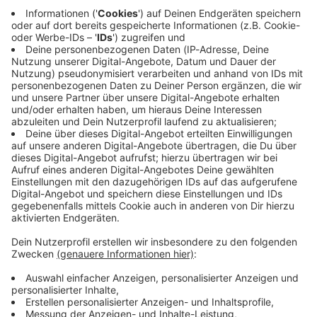
Immer auf dem Laufenden
bleiben!
Verpass' nichts mehr - mit unserem kostenlosen
ANTENNE BAYERN Newsletter. Ob Nachrichten,
Lifestyle oder unsere neuesten Aktionen - wir
informieren dich.
Zum Newsletter anmelden