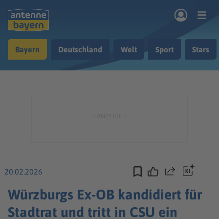
Zum Hauptinhalt springen
Bayern
Deutschland
Welt
Sport
Stars
rogramm
Musik & Radio
Podcasts
Nachrichten
Ratgeber
Kontakt
20.02.2026
Teilen
Würzburgs Ex-OB kandidiert für
Stadtrat und tritt in CSU ein