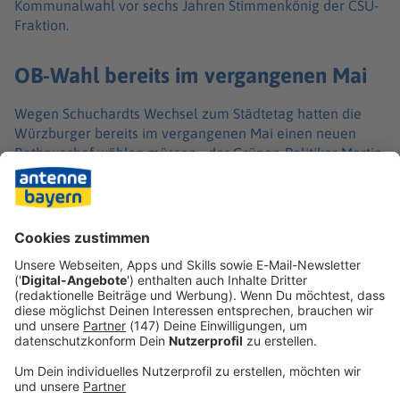
Kommunalwahl vor sechs Jahren Stimmenkönig der CSU-
Fraktion.
OB-Wahl bereits im vergangenen Mai
Wegen Schuchardts Wechsel zum Städtetag hatten die
Würzburger bereits im vergangenen Mai einen neuen
Rathauschef wählen müssen - der Grünen-Politiker Martin
Heilig gewann damals. Bei der Kommunalwahl am 8.
März entscheiden die etwa 100.000 Stimmberechtigten
daher nur über den Stadtrat, nicht mehr über den OB.
Heilig bleibt somit voraussichtlich bis 2032 im Amt, wenn
wieder beide Wahlen zusammengelegt werden.