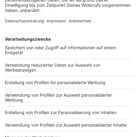
einen Baum
Mit deutlich überhöhter Geschwindigkeit und
riskanten Überholmanövern flüchtet ein 24-Jähriger
vor der Polizei. Die Verfolgungsfahrt endet an einem
Baum. Die Ermittler bitten Zeugen um Hinweise.
DEINE GEMERKTEN ARTIKEL
Du hast dir noch keine Artikel gemerkt
Markiere sie hierfür mit einem