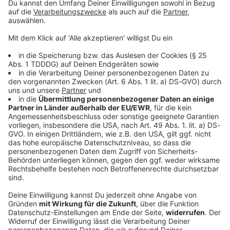
© dpa-infocom, dpa:260627-930-293187/1
DAS KÖNNTE DICH AUCH INTERESSIEREN
Bayern
Autofahrer rast der Polizei davon - bis an