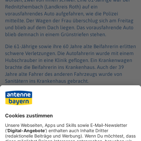
Rednitzhembach (Landkreis Roth) auf ein
vorausfahrendes Auto aufgefahren, wie die Polizei
mitteilte. Der Wagen der Frau überschlug sich am Freitag
und blieb auf dem Dach liegen. Das vorausfahrende Auto
blieb demnach in einem Grünstriefen stehen.
Die 61-Jährige sowie ihre 60 Jahre alte Beifahrerin erlitten
schwere Verletzungen. Die Autofahrerin wurde mit einem
Hubschrauber in eine Klinik geflogen. Ein Krankenwagen
brachte die Beifahrerin ins Krankenhaus. Auch der 39
Jahre alte Fahrer des anderen Fahrzeugs wurde von
Sanitätern ins Krankenhaus gebracht.
Die Ermittler gehen von einem Gesamtschaden von rund
130.000 Euro aus. Das umfasse sowohl die Schäden an
den beiden Autos als auch die Beschädigungen an der
Leitplanke und dem Grünstreifen, hieß es. Warum die Frau
auf das vorausfahrende Auto auffuhr, blieb zunächst
unklar. Die Bundesstraße war für mehrere Stunden
gesperrt.