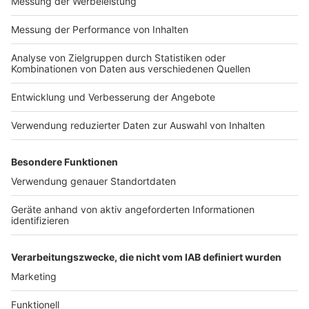
Impressum
Newsletter
Nutzungsbedingungen
Kontakt
Jobs
Studio-Hotline
Presse
Verkehrs-Hotline
Werben
Archiv
ANTENNE BAYERN GROUP
Stiftung ANTENNE BAYERN
hilft
Teilnahmebedingungen
Grounding Page ANTENNE
BAYERN