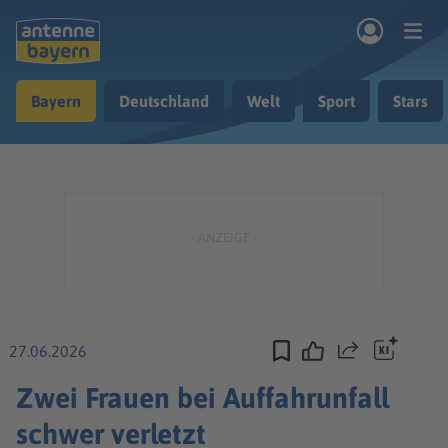
Zum Hauptinhalt springen
Bayern
Deutschland
Welt
Sport
Stars
rogramm
Musik & Radio
Podcasts
Nachrichten
Ratgeber
Kontakt
27.06.2026
Teilen
Zwei Frauen bei Auffahrunfall
schwer verletzt