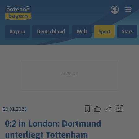
Zum Hauptinhalt springen
Bayern
Deutschland
Welt
Sport
Stars
rogramm
Musik & Radio
Podcasts
Nachrichten
Ratgeber
Kontakt
20.01.2026
Teilen
0:2 in London: Dortmund
unterliegt Tottenham