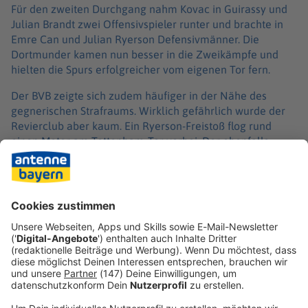
Für den zweiten Durchgang nahm Kovac in Guirassy und
Julian Brandt zwei Offensivspieler runter und brachte in
Emre Can und Julian Ryerson Defensivmänner. Die
Dortmunder kamen nun besser in die Zweikämpfe und
hielten die Spurs erfolgreicher vom eigenen Tor fern.
Der BVB zeigte sich zudem häufiger in der Nähe des
gegnerischen Strafraums. Wirklich gefährlich wurde der
Revierclub aber kaum. Ein Ryerson-Freistoß flog rund
einen Meter am Tottenham-Tor vorbei. Der ebenfalls
später eingewechselte Fábio Silva traf den Ball in guter
Position nicht richtig. Schlotterbeck scheiterte per Kopf an
Spurs-Keeper Guglielmo Vicario. Auf der Gegenseite
verhinderte Kobel gleich bei mehreren Tottenham-
Chancen den dritten Gegentreffer.