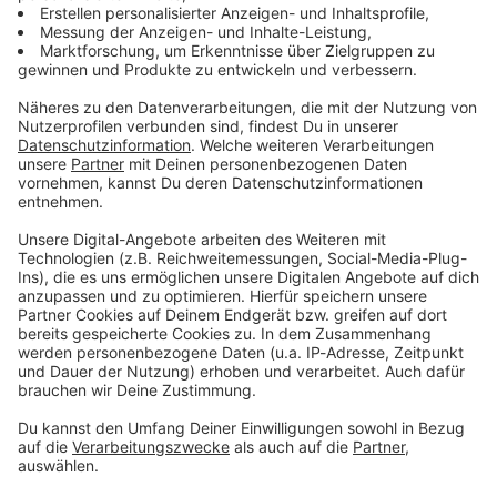
Zum Newsletter anmelden
Du möchtest uns etwas sagen?
Studio Hotline
Kontaktformular
Sprachnachricht
© dpa-infocom, dpa:260120-930-573425/3