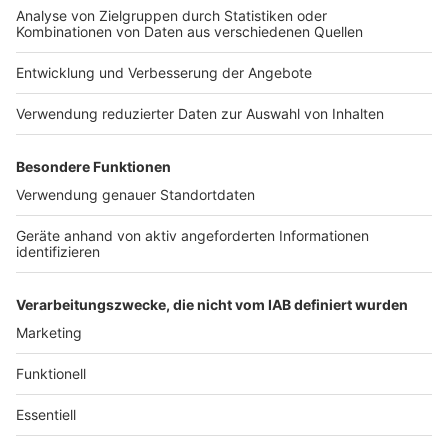
Kontakt
Jobs
Studio-Hotline
Presse
Verkehrs-Hotline
Werben
Archiv
ANTENNE BAYERN GROUP
Stiftung ANTENNE BAYERN
hilft
Teilnahmebedingungen
Grounding Page ANTENNE
BAYERN
Datenschutz­erklärung