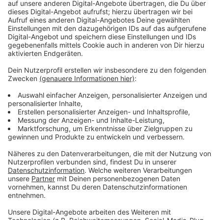
Immer auf dem Laufenden
bleiben!
Verpass' nichts mehr - mit unserem kostenlosen
ANTENNE BAYERN Newsletter. Ob Nachrichten,
Lifestyle oder unsere neuesten Aktionen - wir
informieren dich.
Zum Newsletter anmelden
Du möchtest uns etwas sagen?
Studio Hotline