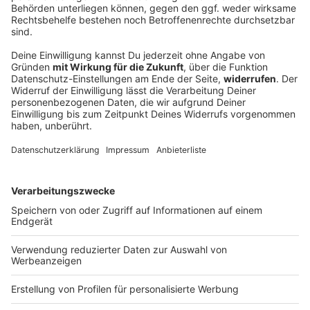
«Nicht erträumt»: Wellbrock holt mit Staffel
drittes EM-Gold
Zum Abschluss der Freiwasserwettbewerbe bei der
EM gewinnen die Deutschen ihr nächstes Gold.
Wellbrock sticht als dreifacher Europameister heraus.
Schon heute steht eine große Reise an.
DEINE GEMERKTEN ARTIKEL
Du hast dir noch keine Artikel gemerkt
Markiere sie hierfür mit einem