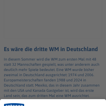
Es wäre die dritte WM in Deutschland
In diesem Sommer wird die WM zum ersten Mal mit 48
statt 32 Mannschaften gespielt, was unter anderem auch
deutlich mehr Spiele bedeutet. Eine WM wurde bisher
zweimal in Deutschland ausgerichtet: 1974 und 2006.
Europameisterschaften fanden 1988 und 2024 in
Deutschland statt. Mexiko, das in diesem Jahr zusammen
mit den USA und Kanada Gastgeber ist, wird das erste
Land sein, das zum dritten Mal eine WM ausrichtet.
Neben der WM-Endrunde 2030, die 100 Jahre nach dem