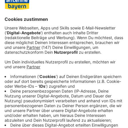
ersten WM-Turnier im damaligen Gastgeberland Uruguay,
aber auch in Argentinien, Paraguay, Spanien, Portugal und
Marokko ausgespielt wird, ist auch die Endrunde für 2034
vergeben. Sie findet in Saudi-Arabien statt.