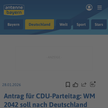
Zum Hauptinhalt springen
Bayern
Deutschland
Welt
Sport
Stars
rogramm
Musik & Radio
Podcasts
Nachrichten
Ratgeber
Kontakt
28.01.2026
Teilen
Antrag für CDU-Parteitag: WM
2042 soll nach Deutschland