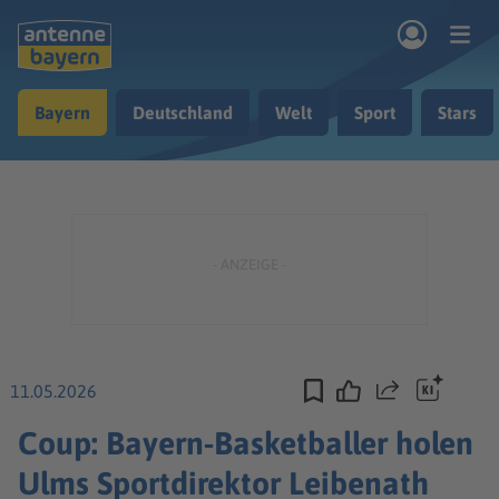
Zum Hauptinhalt springen
Bayern
Deutschland
Welt
Sport
Stars
rogramm
Musik & Radio
Podcasts
Nachrichten
Ratgeber
Kontakt
11.05.2026
Teilen
Coup: Bayern-Basketballer holen
Ulms Sportdirektor Leibenath