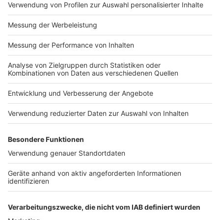
Impressum
Newsletter
Nutzungsbedingungen
Kontakt
Jobs
Studio-Hotline
Presse
Verkehrs-Hotline
Werben
Archiv
ANTENNE BAYERN GROUP
Stiftung ANTENNE BAYERN
hilft
Teilnahmebedingungen