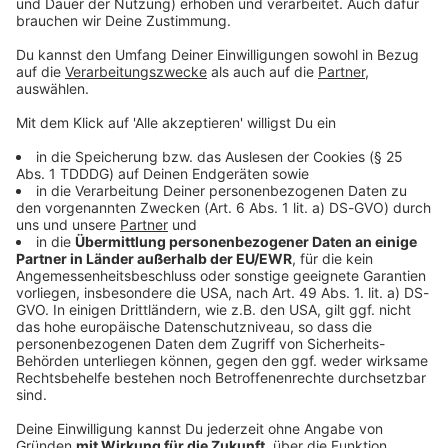
© dpa-infocom, dpa:260511-930-65327/1
DAS KÖNNTE DICH AUCH INTERESSIEREN
Sport
Pienaar gewinnt Etappe - Lippert im Sprint
chancenlos