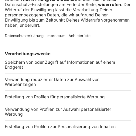
Kurz vor der sehnsüchtig erwarteten Ventoux-Etappe
mischt Liane Lippert vorn mit am sechsten Tag der
Tour. Doch im Sprint reicht es nicht für ihren
insgesamt zweiten Etappensieg bei der Rundfahrt.
DEINE GEMERKTEN ARTIKEL
Du hast dir noch keine Artikel gemerkt
Markiere sie hierfür mit einem