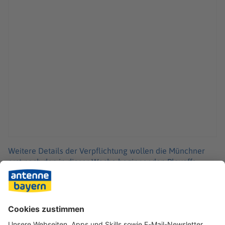
Weitere Details der Verpflichtung wollen die Münchner
erst nach den in dieser Woche beginnenden Playoffs
verraten. Die Ulmer teilten zu ihrem Sportdirektor mit:
«Thorsten Leibenath arbeitet selbstverständlich bis zum
Ende der Saison weiter bei uns am OrangeCampus und
wechselt dann in der Off-Season an die Isar.»