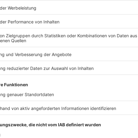
ético Madrid
nteressent. Es sei «kein Wunder» gewesen, «dass es
ätigte Bayerns Sportdirektor Christoph Freund am
chäftigt.» Ebenso wie die Bayern, die aktuell - neben
ltes - noch eine Ablösesumme hätten erzielen
.
 beim Rekordmeister in der jüngeren Vergangenheit
uptet hat. Sogar eine Rückkehr in die
ch, nachdem ihn Bundestrainer Julian Nagelsmann
hatte.
 Goretzkas professionelle Haltung. «Meine
hrlich. Ich freue mich auf die Momente, die wir noch
ier vor seiner besonderen Rückkehr nach Hamburg.
V-Trikot. «Es war eine geile Zeit», sagte der