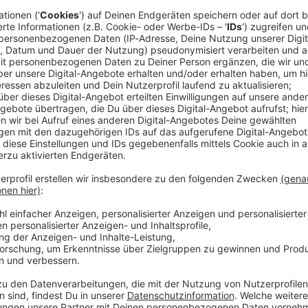
en «Mia san mia!» Ein Foto ziert den Instagram-Post
 ihn im Anzug mit einem roten Bayern-Trikot in den
.
 Trophäen: der silberne Champions-League-Pokal, der
otschaft ist klar: Goretzka will den deutschen
Händen» verlassen, wie er selbst betont. Das heißt
it dem zweiten Triple nach 2020 aus München - und
schieden.
tag (18.30 Uhr/Sky) beim Hamburger SV haben die
en. Ende Mai endet der gemeinsame sportliche Weg,
 Jahren.
a auf Instagram schrieb, schafften beide Seiten
elt nicht noch in der am Montag endenden Winter-
ommer: ablösefrei.