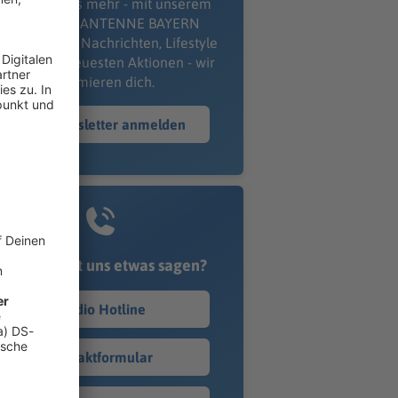
erpass' nichts mehr - mit unserem
kostenlosen ANTENNE BAYERN
wsletter. Ob Nachrichten, Lifestyle
er unsere neuesten Aktionen - wir
informieren dich.
Zum Newsletter anmelden
Du möchtest uns etwas sagen?
Studio Hotline
Kontaktformular