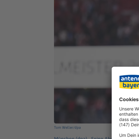
Tom Weller/dpa
München (dpa) -
Seine Abschiedsankün