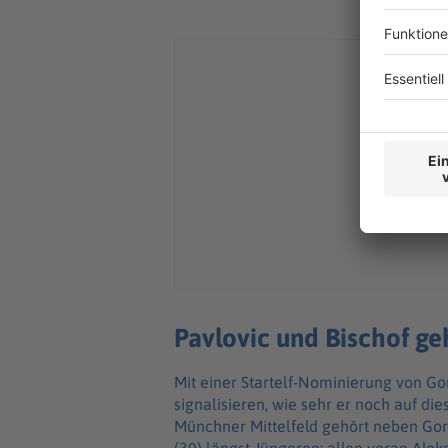
Pavlovic und Bischof ge
Mit einer Startelf-Nominierung von G
signalisieren, wie sehr er noch auf di
Münchner Mittelfeld gehört neben G
(30) längst Jüngeren; allen voran Alek