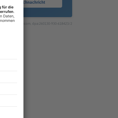
Sprachnachricht
© dpa-infocom, dpa:260130-930-618423/2