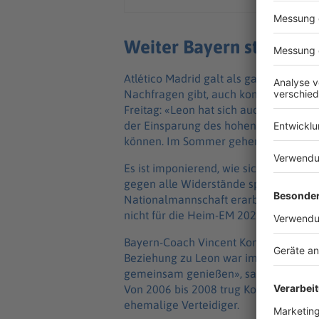
Weiter Bayern statt Atl
Atlético Madrid galt als ganz heißer I
Nachfragen gibt, auch konkrete», best
Freitag: «Leon hat sich auch damit bes
der Einsparung des hohen Monatsgeha
können. Im Sommer gehen sie leer aus
Es ist imponierend, wie sich Goretzka
gegen alle Widerstände sportlich beha
Nationalmannschaft erarbeitete er si
nicht für die Heim-EM 2024 nominiert 
Bayern-Coach Vincent Kompany schätzt
Beziehung zu Leon war immer gut und e
gemeinsam genießen», sagte der Belg
Von 2006 bis 2008 trug Kompany das HS
ehemalige Verteidiger.