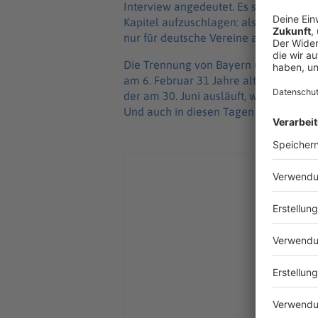
Interview angedeutet. Es sei für ihn «
Kapitel aufzuschlagen: als Fußballer 
nur für deutsche Vereine aufgelaufen.
Die Trennung von Bayern und Goretzka
am 6. Februar 31 Jahre alt. Der Mittel
der am 30. Juni ausläuft, war in den 
Und auch in diesen Tagen wieder.