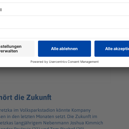
hört die Zukunft
oretzka im Volksparkstadion könnte Kompany
esen in den letzten Monaten setzt. Die Zukunft im
oretzkas langjährigem Nebenmann Joshua Kimmich
sandar Pavlovic (21) und Tom Bischof (20).