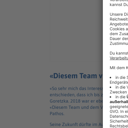
«Diesem Team verpflich
«So sehr mich das Interesse von intern
entschieden, dass ich bis zum Saison
Goretzka. 2018 war er ebenfalls ablö
«Diesem Team und dem Verein fühle ic
Pathos.
Seine Zukunft dürfte im Ausland liegen