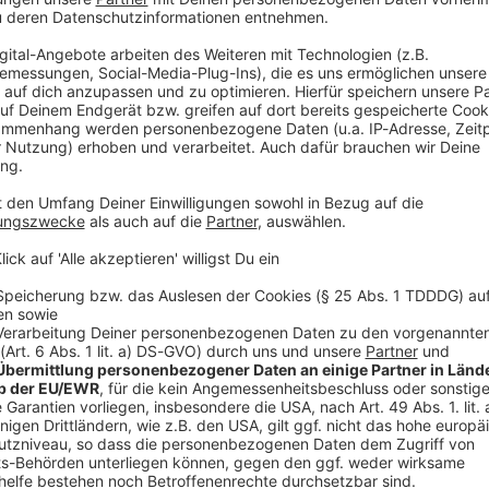
V
Ne
od
tet»
ationalen Top-Clubs ehrt, so klar habe ich mich
ende beim FC Bayern bleiben möchte», berichtete
sefrei vom FC Schalke 04 nach München gewechselt.
h mich verpflichtet», äußerte Goretzka mit einigem
. Das hatte er erst vor Kurzem in einem «Zeit»-