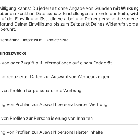
der richtige Zeitpunkt, um noch einmal ein neues
und als Mensch». Der gebürtige Bochumer ist bislang
 kommt freilich nicht überraschend. Goretzka wird
feldspieler mit dem hoch dotierten Millionenvertrag,
vergangenen Jahren permanent ein Verkaufskandidat.