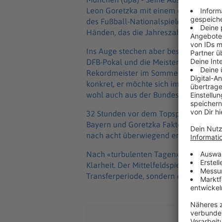
Leon Goretzka mit einem entschlossen
des Fußball-Nationalspielers. Es zeigt
Händen, das die Jahreszahl 2026 ziert
Ins Auge stechen aber besonders drei
DFB-Pokal und die Meisterschale. Die B
Rekordmeister im Sommer mit «vollen 
konkret, er möchte sich im WM-Jahr m
wohl auch aus der Bundesliga - verab
32 Stunden vor dem Topspiel am Sams
Bayern und Goretzka Fakten geschaff
nach acht überwiegend erfolgreichen
Nach «turbulenten Tagen», wie Goretzk
Klarheit. Der Mittelfeldspieler wechs
Transferperiode, sondern er geht im S