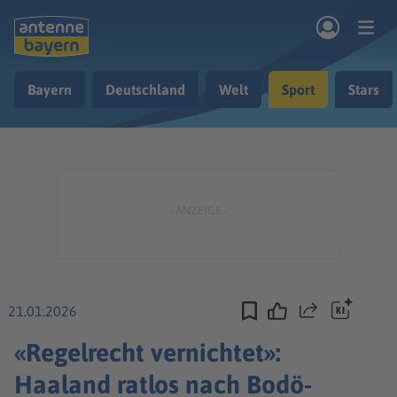
Zum Hauptinhalt springen
Bayern
Deutschland
Welt
Sport
Stars
rogramm
Musik & Radio
Podcasts
Nachrichten
Ratgeber
Kontakt
21.01.2026
Teilen
«Regelrecht vernichtet»:
Haaland ratlos nach Bodö-