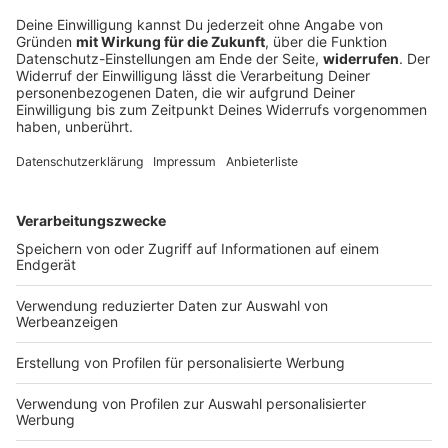
Polnische Fahrerin siegt am Mont Ventoux
und holt Tour-Gelb
«Berg des Schreckens», «Gigant der Provence»,
«kahler Riese». Namen für den Mont Ventoux gibt es
einige. Bei der Frauen-Tour meistert Niewiadoma-
Phinney den Berg so gut wie keine andere Fahrerin.
DEINE GEMERKTEN ARTIKEL
Du hast dir noch keine Artikel gemerkt
Markiere sie hierfür mit einem