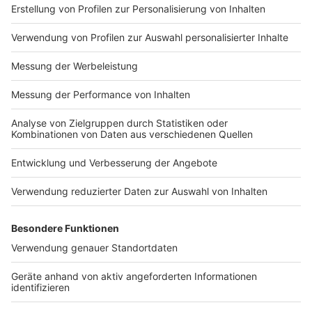
Impressum
Newsletter
Nutzungsbedingungen
Kontakt
Jobs
Studio-Hotline
Presse
Verkehrs-Hotline
Werben
Archiv
ANTENNE BAYERN GROUP
Stiftung ANTENNE BAYERN
hilft