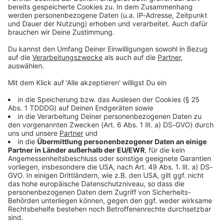
Sprachnachricht
© dpa-infocom, dpa:260121-930-574242/4
DAS KÖNNTE DICH AUCH INTERESSIEREN
Sport