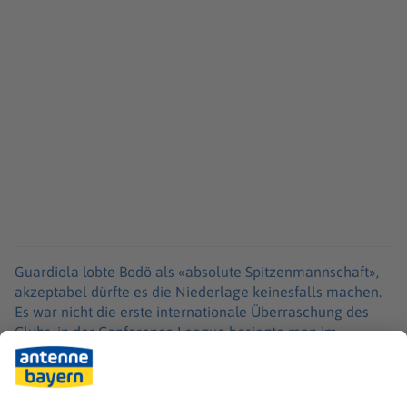
Guardiola lobte Bodö als «absolute Spitzenmannschaft»,
akzeptabel dürfte es die Niederlage keinesfalls machen.
Es war nicht die erste internationale Überraschung des
Clubs, in der Conference League besiegte man im
Oktober 2021 die AS Rom mit 6:1. Doch der Erfolg gegen
City war bedeutender. «Ich würde sagen, das ist das
Größte, was wir je erreicht haben. Wir haben eine der