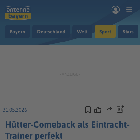
Zum Hauptinhalt springen
Bayern
Deutschland
Welt
Sport
Stars
rogramm
Musik & Radio
Podcasts
Nachrichten
Ratgeber
Kontakt
31.05.2026
Teilen
Hütter-Comeback als Eintracht-
Trainer perfekt