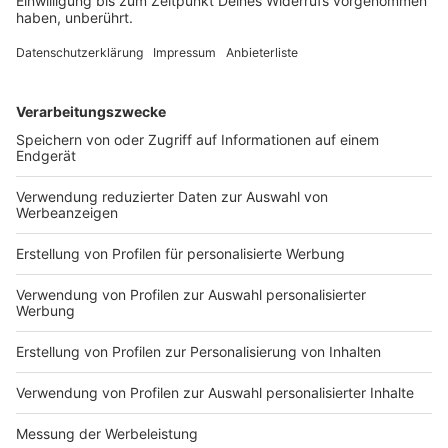
bis zum Wechsel zu Inter Miami. Nun ist er gestorben.
Die Familie nimmt im engsten Kreis Abschied.
DEINE GEMERKTEN ARTIKEL
Du hast dir noch keine Artikel gemerkt
Markiere sie hierfür mit einem