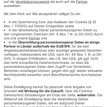
© dpa-infocom, dpa:260531-930-153171/2
DAS KÖNNTE DICH AUCH INTERESSIEREN
Sport
Messi reist zur Trauerfeier seines Vaters nach
Argentinien
Jorge Messi begleitete seinen Sohn von den Anfängen