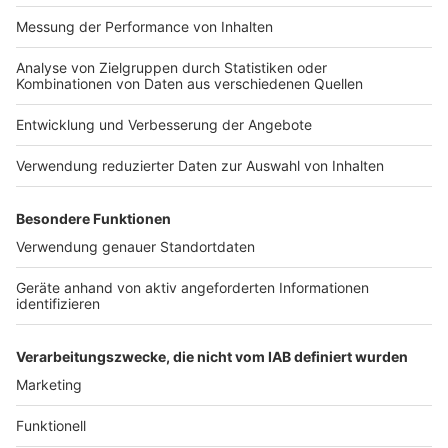
Impressum
Newsletter
Nutzungsbedingungen
Kontakt
Jobs
Studio-Hotline
Presse
Verkehrs-Hotline
Werben
Archiv
ANTENNE BAYERN GROUP
Stiftung ANTENNE BAYERN
hilft
Teilnahmebedingungen
Grounding Page ANTENNE
BAYERN