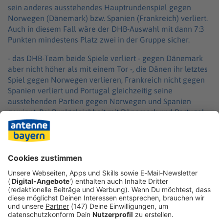
sein anderes ausstehendes Hauptrundenspiel gegen
Norwegen (Dänemark) bzw. Spanien (Frankreich) verliert.
Auch in diesem Fall wäre der DHB-Auswahl mit dann 7:3
Punkten mindestens Platz zwei in der Gruppe sicher.
- das DHB-Team beide Spiele verliert - gegen Dänemark
aber nicht höher als mit einem Tor -, die Dänen ihr letztes
Spiel gegen Norwegen verlieren, Frankreich nicht gegen
Spanien verliert und Portugal gleichzeitig seine
ausstehenden Partien gegen Norwegen und Spanien
gewinnt. Bei Punktgleichheit mit Dänemark und Portugal
(alle 6:4) würde der Dreiervergleich entscheiden. Auch da
wäre das Trio punktgleich (alle 2:2). Die deutsche
Mannschaft hätte aber die beste Tordifferenz (+1) und
würde als Gruppenzweiter hinter Frankreich
weiterkommen.