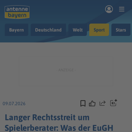
Zum Hauptinhalt springen
Bayern
Deutschland
Welt
Sport
Stars
rogramm
Musik & Radio
Podcasts
Nachrichten
Ratgeber
Kontakt
09.07.2026
Teilen
Langer Rechtsstreit um
Spielerberater: Was der EuGH