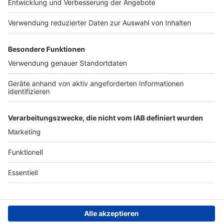
Presse
Verkehrs-Hotline
Werben
Archiv
ANTENNE BAYERN GROUP
Stiftung ANTENNE BAYERN
hilft
Teilnahmebedingungen
Grounding Page ANTENNE
BAYERN
Datenschutz­erklärung
Cookie- und Drittanbieter-
einstellungen