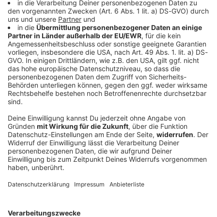
Vor EM: Sprint-Ass Ansah wehrt sich gegen
drohende Sperre
100-Meter-Rekordler Owen Ansah gehört zu den
deutschen Hoffnungsträgern bei der EM. Nun aber
droht ihm eine lange Sperre. Er will das nicht
hinnehmen.