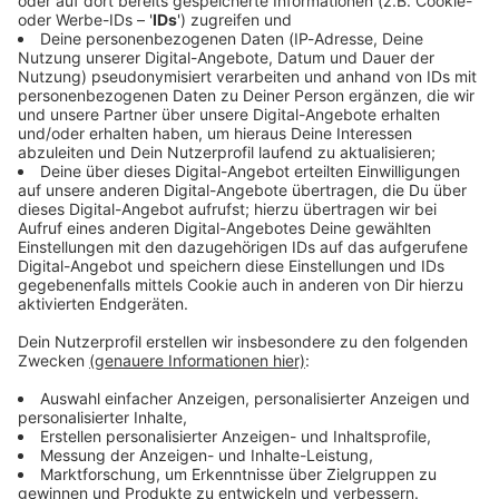
Immer auf dem Laufenden
bleiben!
Verpass' nichts mehr - mit unserem kostenlosen
ANTENNE BAYERN Newsletter. Ob Nachrichten,
Lifestyle oder unsere neuesten Aktionen - wir
informieren dich.
Zum Newsletter anmelden