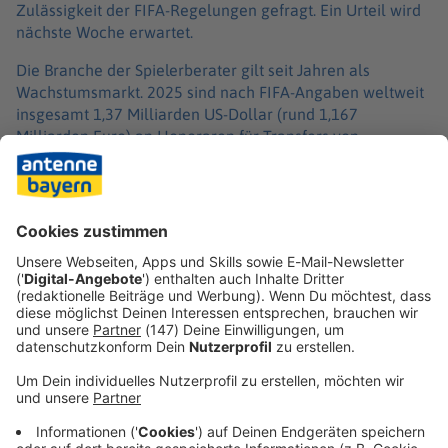
Zulässigkeit der FIFA-Regelungen gefragt. Ein Urteil wird
nächste Woche erwartet.
Die Branche der Spielerberater gilt seit Jahren als
Wachstumsmarkt. 2025 sind nach FIFA-Angaben weltweit
insgesamt 1,37 Milliarden US-Dollar (rund 1,167
Milliarden Euro) an Honoraren für Transfers von
Fußballern geflossen - so viel wie noch nie. In
Deutschland weisen die Finanzkennzahlen der 36
Proficlubs für die Saison 2024/25 erneut eine Erhöhung
der Spielerberaterkosten aus: Gegenüber dem Vorjahr
stiegen die Ausgaben von 274 auf 297 Millionen Euro.