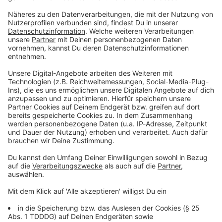
Du möchtest uns etwas sagen?
Studio Hotline
Kontaktformular
Sprachnachricht
© dpa-infocom, dpa:260709-930-357774/1
DAS KÖNNTE DICH AUCH INTERESSIEREN
Sport