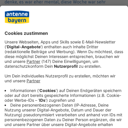
denke, es war eher mental, diese Woche war sehr
anstrengend», sagte Franz Wagner.
Am Ende sorgte der 24-Jährige dann mit wichtigen
Punkten für den Magic-Sieg und bekam in der Halle, in der
er für Alba Berlin einst seine ersten Schritte als Profi
machte, «MVP»-Rufe von den Rängen. «Es fühlte sich wie
ein echtes Heimspiel an», sagte er. «Ich denke, ich
brauche ein paar Wochen, zu reflektieren.»