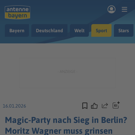
Zum Hauptinhalt springen
Bayern
Deutschland
Welt
Sport
Stars
rogramm
Musik & Radio
Podcasts
Nachrichten
Ratgeber
Kontakt
16.01.2026
Teilen
Magic-Party nach Sieg in Berlin?
Moritz Wagner muss grinsen