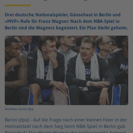
Drei deutsche Nationalspieler, Gänsehaut in Berlin und
«MVP»-Rufe für Franz Wagner: Nach dem NBA-Spiel in
Berlin sind die Wagners begeistert. Ein Plan bleibt geheim.
Andreas Gora/dpa
Berlin (dpa) -
Auf die Frage nach einer kleinen Feier in der
Heimatstadt nach dem Sieg beim NBA-Spiel in Berlin gab
Basketball-Star Moritz Wagner die professionelle Antwort