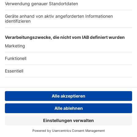
ANTENNE BAYERN GROUP
Stiftung ANTENNE BAYERN
hilft
Teilnahmebedingungen
Grounding Page ANTENNE
BAYERN
Datenschutz­erklärung
Cookie- und Drittanbieter-
einstellungen
Persönliche Datenkontrolle
ANTENNE BAYERN Live
Train – Drops Of Jupiter