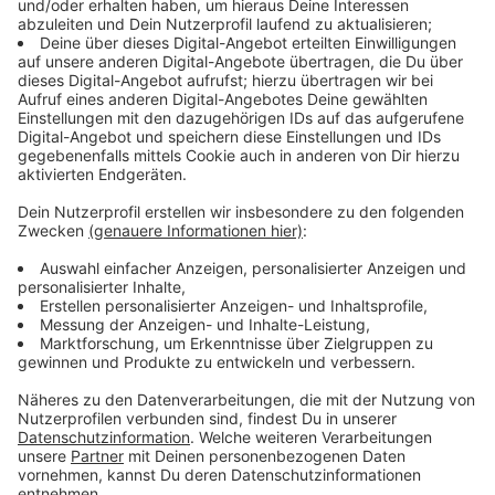
Immer auf dem Laufenden
bleiben!
Verpass' nichts mehr - mit unserem kostenlosen
ANTENNE BAYERN Newsletter. Ob Nachrichten,
Lifestyle oder unsere neuesten Aktionen - wir
informieren dich.
Zum Newsletter anmelden