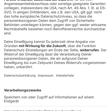
Polnische Fahrerin siegt am Mont Ventoux
und holt Tour-Gelb
«Berg des Schreckens», «Gigant der Provence»,
«kahler Riese». Namen für den Mont Ventoux gibt es
einige. Bei der Frauen-Tour meistert Niewiadoma-
Phinney den Berg so gut wie keine andere Fahrerin.
DEINE GEMERKTEN ARTIKEL
Du hast dir noch keine Artikel gemerkt