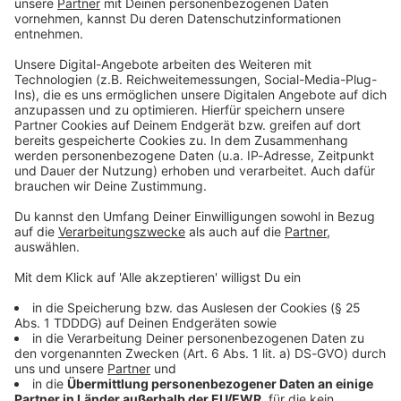
Du möchtest uns etwas sagen?
Studio Hotline
Kontaktformular
Sprachnachricht
© dpa-infocom, dpa:260129-930-611882/2
DAS KÖNNTE DICH AUCH INTERESSIEREN
Sport