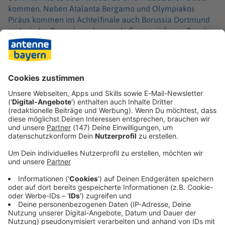
kommen. Neben Atalanta Bergamo und Olympiakos
Piräus kommen im Achtelfinale auch Borussia Dortmund
und wieder Bayer Leverkusen als Gegner infrage. Bereits
im Vorjahr hatten die Bayern Leverkusen im Achtelfinale
eliminiert. Beim 3:0 im Hinspiel hatte Musiala sein bis
Mittwoch letztes Champions-League-Tor erzielt. Pünktlich
zur entscheidenden Saisonphase und rechtzeitig vor der
WM ist er nun zurück.