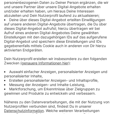
Immer auf dem Laufenden
bleiben!
Verpass' nichts mehr - mit unserem kostenlosen
ANTENNE BAYERN Newsletter. Ob Nachrichten,
Lifestyle oder unsere neuesten Aktionen - wir
informieren dich.
Zum Newsletter anmelden