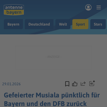
Zum Hauptinhalt springen
Bayern
Deutschland
Welt
Sport
Stars
rogramm
Musik & Radio
Podcasts
Nachrichten
Ratgeber
Kontakt
29.01.2026
Teilen
Gefeierter Musiala pünktlich für
Bayern und den DFB zurück