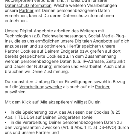
Du möchtest uns etwas sagen?
Studio Hotline
Kontaktformular
Sprachnachricht
© dpa-infocom, dpa:260112-930-534420/1
DAS KÖNNTE DICH AUCH INTERESSIEREN
Sport