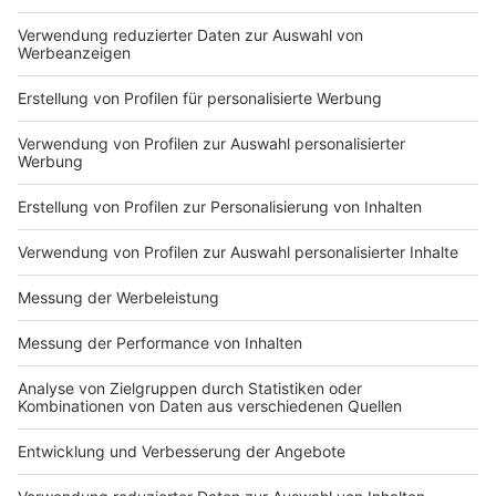
Du hast dir noch keine Artikel gemerkt
Markiere sie hierfür mit einem
Impressum
Newsletter
Nutzungsbedingungen
Kontakt
Jobs
Studio-Hotline
Presse
Verkehrs-Hotline