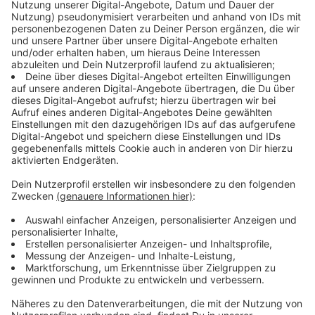
Immer auf dem Laufenden
bleiben!
Verpass' nichts mehr - mit unserem kostenlosen
ANTENNE BAYERN Newsletter. Ob Nachrichten,
Lifestyle oder unsere neuesten Aktionen - wir
informieren dich.
Zum Newsletter anmelden