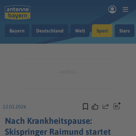
Zum Hauptinhalt springen
Bayern
Deutschland
Welt
Sport
Stars
rogramm
Musik & Radio
Podcasts
Nachrichten
Ratgeber
Kontakt
12.01.2026
Teilen
Nach Krankheitspause:
Skispringer Raimund startet