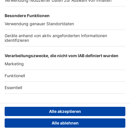
Werben
Archiv
ANTENNE BAYERN GROUP
Stiftung ANTENNE BAYERN
hilft
Teilnahmebedingungen
Grounding Page ANTENNE
BAYERN
Datenschutz­erklärung
Cookie- und Drittanbieter-
einstellungen
Persönliche Datenkontrolle