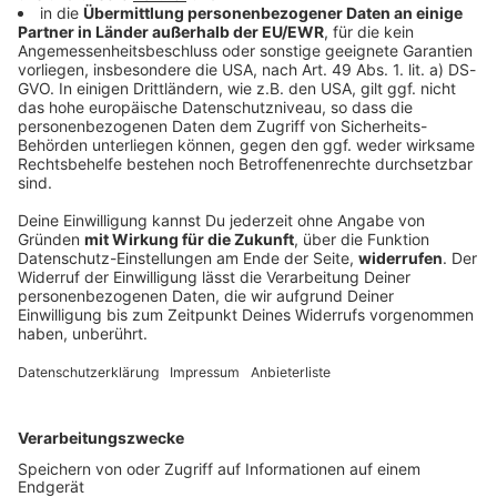
Frauen-Tour: Niedermaier nun Vierte der
Gesamtwertung
Auf der schweren fünften Etappe fährt die deutsche
Hoffnungsträgerin zwischenzeitlich virtuell in Gelb,
am Ende wird sie Sechste. Dazu übernimmt sie das
Weiße Trikot der besten Nachwuchsfahrerin.
DEINE GEMERKTEN ARTIKEL