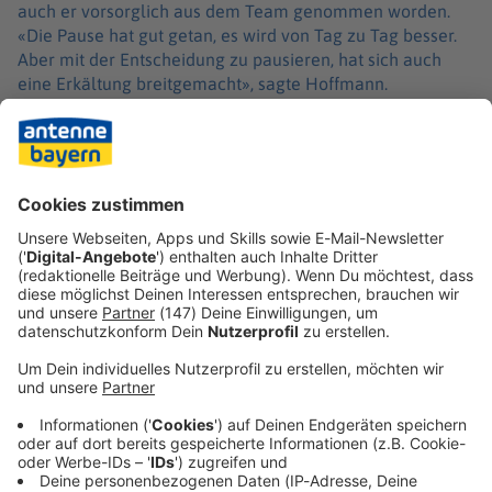
auch er vorsorglich aus dem Team genommen worden.
«Die Pause hat gut getan, es wird von Tag zu Tag besser.
Aber mit der Entscheidung zu pausieren, hat sich auch
eine Erkältung breitgemacht», sagte Hoffmann.
Höchstwahrscheinlich werde er deshalb wegen der
Reisestrapazen und der Zeitverschiebung Sapporo auch
noch auslassen, um dann in der nächsten Woche bei der
Skiflug-WM in Oberstdorf wieder vollkommen fit antreten
zu können.