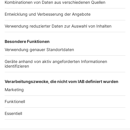
Jobs
Studio-Hotline
Presse
Verkehrs-Hotline
Werben
Archiv
ANTENNE BAYERN GROUP
Stiftung ANTENNE BAYERN
hilft
Teilnahmebedingungen
Grounding Page ANTENNE
BAYERN
Datenschutz­erklärung
Cookie- und Drittanbieter-