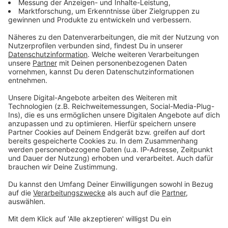
Du möchtest uns etwas sagen?
Studio Hotline
Kontaktformular
Sprachnachricht
© dpa-infocom, dpa:260119-930-563899/9