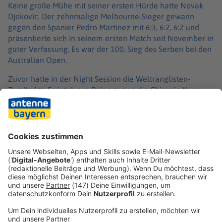
Keine große Mühe mit seiner ersten Hürde hatte Novak
Djokovic. Der zehnmalige Melbourne-Sieger gewann
gegen den Spanier Pedro Martinez mit 6:3, 6:2, 6:2 und
präsentierte sich in seinem ersten Match seit November in
guter Verfassung. Es war der 100. Sieg des Serben bei den
Australian Open.
Zuvor hatte in der Night Session die Weltranglisten-
Zweite Iga Swiatek aus Polen gegen die Chinesin Yuan
Yue mit 7:6 (7:5), 6:3 gewonnen. Auch Coco Gauff aus den
USA kam durch ein 6:2, 6:3 gegen die Usbekin Kamilla
Rachimowa weiter und feierte im Alter von 21 Jahren
bereits ihren 75. Sieg bei einem der vier Grand-Slam-
Turniere.