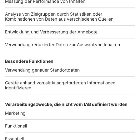
Nutzungsbedingungen
Kontakt
Jobs
Studio-Hotline
Presse
Verkehrs-Hotline
Werben
Archiv
ANTENNE BAYERN GROUP
Stiftung ANTENNE BAYERN
hilft
Teilnahmebedingungen
Grounding Page ANTENNE
BAYERN