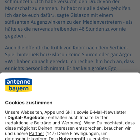
schmunzeln. «Ich habe versucht, den Druck von der
Mannschaft zu nehmen. Ihr habt mir alle dabei geholfen.
Ich danke euch dafür», sagte Gislason mit einem
süffisanten Augenzwinkern zu den Medienvertretern - als
hätte es die nervenaufreibenden 48 Stunden zuvor nie
gegeben.
Auch die öffentliche Kritik von Knorr nach dem Serbien-
Spiel hinterließ bei Gislason keine Spuren oder gar Ärger.
«Wir haben danach geredet. Ich rechne ihm hoch an, dass
er nichts persönlich nimmt. Er hat kein großes Ego,
sondern stellt den Erfolg über alles», sagte Knorr.
Um den eingeschlagenen Weg weiterzugehen, brauche es
in der Mannschaft «Leben, auch Frust und Freude, einfach
viele Emotionen und Energie», appellierte der
Spielmacher. Denn nicht nur der Bundestrainer weiß:
«Jetzt kommen nur noch Endspiele.»