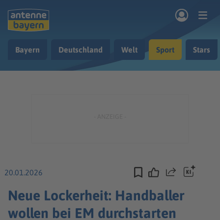
Zum Hauptinhalt springen
Bayern
Deutschland
Welt
Sport
Stars
rogramm
Musik & Radio
Podcasts
Nachrichten
Ratgeber
Kontakt
20.01.2026
Teilen
Neue Lockerheit: Handballer
wollen bei EM durchstarten