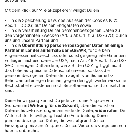
© dpa-infocom, dpa:260120-930-568901/2
DAS KÖNNTE DICH AUCH INTERESSIEREN
Sport
Pienaar gewinnt Etappe - Lippert im Sprint
chancenlos
Kurz vor der sehnsüchtig erwarteten Ventoux-Etappe