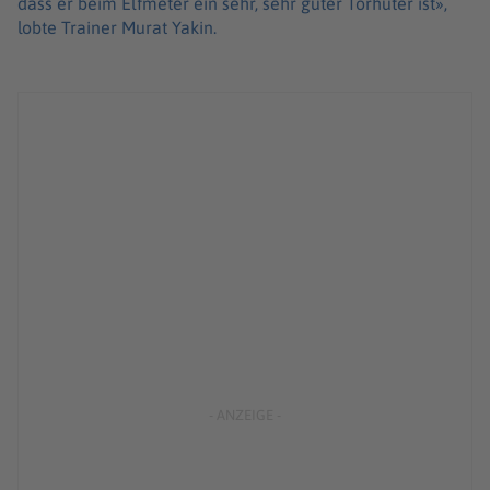
dass er beim Elfmeter ein sehr, sehr guter Torhüter ist»,
lobte Trainer Murat Yakin.