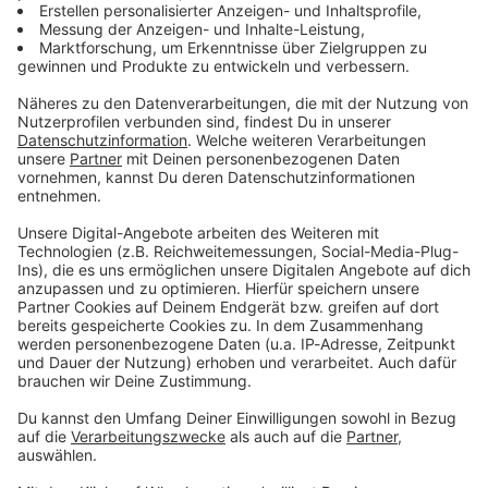
Zum Newsletter anmelden
Du möchtest uns etwas sagen?
Studio Hotline
Kontaktformular
Sprachnachricht
© dpa-infocom, dpa:260707-930-349933/2