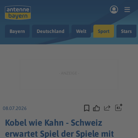
Zum Hauptinhalt springen
Bayern
Deutschland
Welt
Sport
Stars
rogramm
Musik & Radio
Podcasts
Nachrichten
Ratgeber
Kontakt
08.07.2026
Teilen
Kobel wie Kahn - Schweiz
erwartet Spiel der Spiele mit