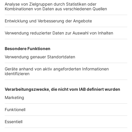
Jobs
Studio-Hotline
Presse
Verkehrs-Hotline
Werben
Archiv
ANTENNE BAYERN GROUP
Stiftung ANTENNE BAYERN
hilft
Teilnahmebedingungen
Grounding Page ANTENNE
BAYERN
Datenschutz­erklärung