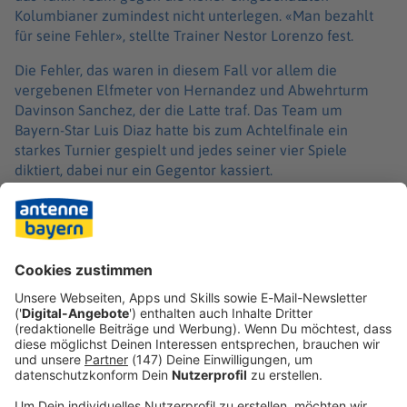
Kolumbianer zumindest nicht unterlegen. «Man bezahlt
für seine Fehler», stellte Trainer Nestor Lorenzo fest.
Die Fehler, das waren in diesem Fall vor allem die
vergebenen Elfmeter von Hernandez und Abwehrturm
Davinson Sanchez, der die Latte traf. Das Team um
Bayern-Star Luis Diaz hatte bis zum Achtelfinale ein
starkes Turnier gespielt und jedes seiner vier Spiele
diktiert, dabei nur ein Gegentor kassiert.
Dabei blieb es auch gegen die Schweiz. Doch für den
ersehnten Sprung ins Duell mit dem südamerikanischen
Rivalen Argentinien reichte es nicht. «Wir hätten ein Tor
schießen sollen», sagte Lorenzo. Das hätte an diesem
Nachmittag in Vancouver genügt.