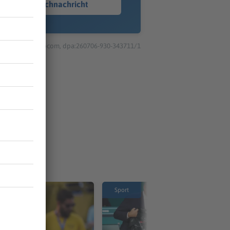
Sprachnachricht
© dpa-infocom, dpa:260706-930-343711/1
Sport