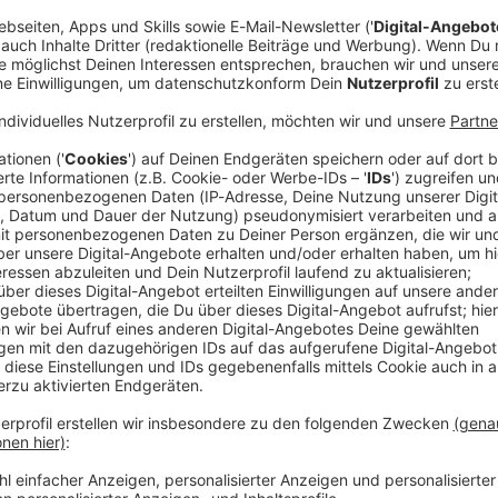
star Kylian Mbappé ist nach dem hitzigen WM-