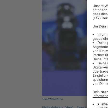
Tom Weller/dpa
Philadelphia (dpa) -
Frankreichs Super