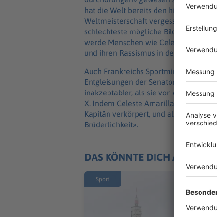
hat die Welt bereits den historischen 
Weltmeisterschaft vergessen, um Plat
schlechteste mögliche Bild ihres Landes
werde Menschen wie Celeste Amarilla d
und ihren Rassismus in der Welt zu ver
Auch Frankreichs Sportministerin Mari
Entgleisungen der Senatorin. «Diese 
inakzeptabler, als sie von einer polit
X. Indem Celeste Amarilla de Boccia Mb
Kapitän verkörpert, und alles, wofür uns
Brüderlichkeit».
DAS KÖNNTE DICH AUCH IN
Sport