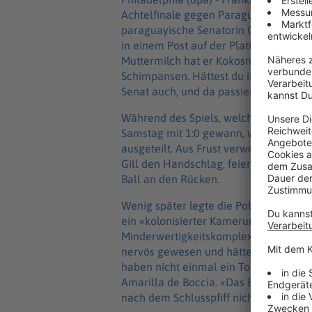
Achtelfinale gegen Paraguay Opfer vo
paraguayische Senatorin Celeste Ama
in einem Post auf der Plattform X als «
Muttermilch hat er Kokosnüsse ausgesa
Schimpansen. Hättest du ihm doch den 
Senat auch, und da passiert überhaupt 
Während des Spiels, welches Titelfav
Samstag mit 1:0 gewann, war Mbappé i
ausgeteilt. Aus Frust verweigerte der
Gill den Handschlag, feierte mit eine
Ball an den Rücken.
Wenig später legte die Politikerin auf
ein «kolonisierter Kameruner», der den
Minderwertigkeitskomplexe, neureich, 
nervös gewesen und hätte Todesangst 
haben nicht einmal ein Tor erzielt un
Amarilla de Boccia. «Das Einzige, was v
nach dem Schlusspfiff nicht eine schal