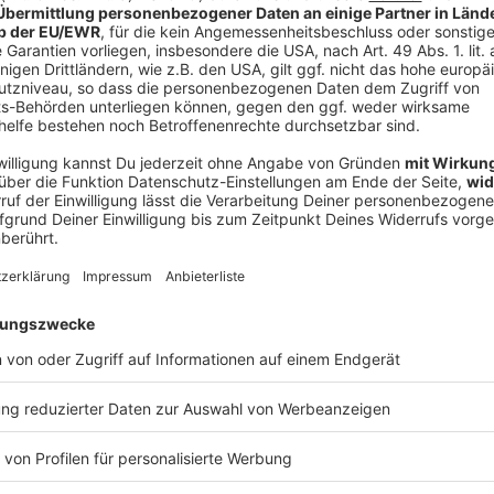
V
Ne
od
h
 auf die Beleidigungen der Politikerin. «Sie sind eine
es Amtes», schrieb der Auswahlkapitän auf X. Sie
rend der gesamten WM «von Leidenschaft und Ehre
hre Unbewusstheit und Ihren schamlosen Rassismus