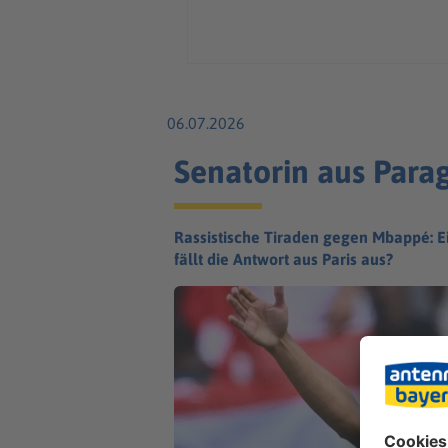
06.07.2026
Senatorin aus Para
Rassistische Tiraden gegen Mbappé: Ei
fällt die Antwort aus Paris aus?