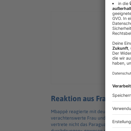
Reaktion aus Frankreic
Mbappé reagierte mit deutlichen Worten
verachtenswerte Frau und unwürdig Ihr
vertrete nicht das Paraguay, das wäh
durchdrungen» gewesen sei. «Durch I