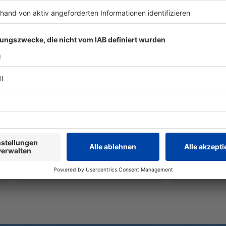
Vor EM: Sprint-Ass Ansah
Gose bejub
wehrt sich gegen
Wellbrock i
drohende Sperre
ausgebrem
100-Meter-Rekordler Owen Ansah
Das deutsch
gehört zu den deutschen
sich auch i
Hoffnungsträgern bei der EM. Nun
über einen T
aber droht ihm eine lange Sperre.
feiert eine 
Er will das nicht hinnehmen.
Männern sieh
Doch es kom