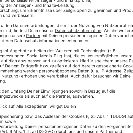
n rassistischen Beschimpfungen geworden. Die
rilla de Boccia bezeichnete den Ausnahme-Fußballer
Trottel», der nicht mal schreiben gelernt habe. «Statt
ugt, und das Gebildetste, was er je gehört hat, waren
Mittelfinger gezeigt, Orlando Gill. Ich mache das im
nichts!!!»
orit Frankreich gegen den Deutschland-Besieger am
mmer wieder hart attackiert worden, hatte aber auch
 27-Jährige nach Spielende Paraguays Keeper Orlando
r provokanten Geste. Gill warf daraufhin Mbappé den
 Instagram mit einer weiteren Tirade nach. Mbappé sei
 harten Franzosen spiele, «voller
arrogant und hässlich». Er sei das ganze Spiel über
gehabt, genau wie seine gesamte Mannschaft. «Sie
d nur mit ganz viel Glück gewonnen», schrieb Celeste
iele von uns der Albirroja vorwerfen, ist, dass sie ihm
lende Ohrfeige verpasst hat.»