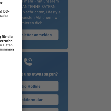
erpass' nichts mehr - mit unserem
kostenlosen ANTENNE BAYERN
wsletter. Ob Nachrichten, Lifestyle
er unsere neuesten Aktionen - wir
informieren dich.
Zum Newsletter anmelden
Du möchtest uns etwas sagen?
Studio Hotline
Kontaktformular