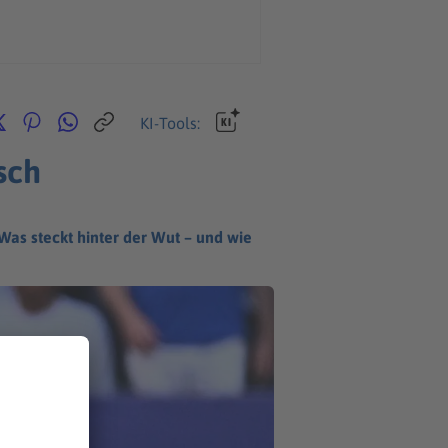
KI-Tools:
sch
Was steckt hinter der Wut – und wie