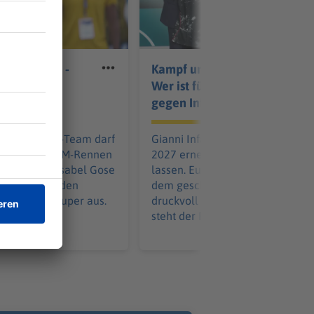
elt EM-Gold -
Kampf um die Macht:
n der Seine
Wer ist für und wer
st
gegen Infantino?
e Freiwasser-Team darf
Gianni Infantino will sich im Mär
m vorletzten EM-Rennen
2027 erneut als FIFA-Boss wähl
itel freuen. Isabel Gose
lassen. Europas Fußball baut na
Premiere. Bei den
dem gescheiterten Investoren-P
t es lange super aus.
druckvoll eine Opposition auf. 
mt anders.
steht der Rest der Welt?