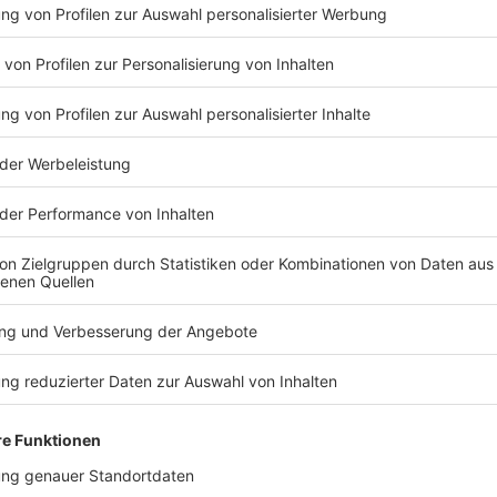
Weg und den Einsatz Ihrer Spieler während dieser
z zu machen für eine inkompetente Dame, die das
 vermittelt», schrieb der Stürmerstar weiter. Er
e Boccia «niemals die Freiheit lassen, ihren Hass
breiten».
na Ferrari reagierte empört auf die verbalen
Äußerungen sind abscheulich, unwürdig und umso
ischen Verantwortlichen stammen», schrieb Ferrari auf
appé angreife, greife sie alles an, «was unser
er Land eintritt: die Freiheit, die Gleichheit und die
TERESSIEREN
Sport
Sport