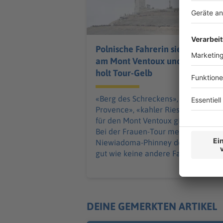
Polnische Fahrerin siegt
am Mont Ventoux und
holt Tour-Gelb
«Berg des Schreckens», «Gigant der
Provence», «kahler Riese». Namen
für den Mont Ventoux gibt es einige.
Bei der Frauen-Tour meistert
Niewiadoma-Phinney den Berg so
gut wie keine andere Fahrerin.
DEINE GEMERKTEN ARTIKEL