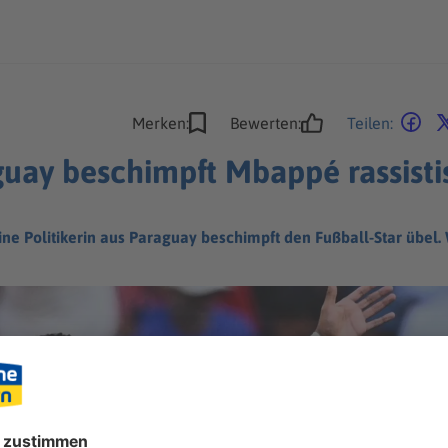
Merken:
Bewerten:
Teilen:
guay beschimpft Mbappé rassisti
ne Politikerin aus Paraguay beschimpft den Fußball-Star übel. 