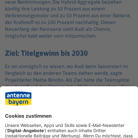
neue Bestimmungen. Die Hybrid-Aggregate beziehen
künftig ihre Leistung zu 50 Prozent aus einem
Verbrennungsmotor und zu 50 Prozent aus einer Batterie,
der Kraftstoff ist zu 100 Prozent nachhaltig. Diesen
Neuanfang der Rennserie sieht Audi als Chance,
möglichst bald weiter vorn mitzumischen.
Ziel: Titelgewinn bis 2030
Es sei unmöglich zu wissen, wo Audi beim Saisonstart im
Vergleich zu den anderen Teams stehen werde, sagte
Projektleiter Mattia Binotto. Als Ziel hatte die Teamspitze
den Angriff auf den Titel im Jahr 2030 ausgegeben. «Das
ist sicherlich ehrgeizig. Aber wir haben es intern diskutiert
und glauben, dass es das richtige Ziel ist. Nur wenn du ein
Ziel hast, kannst du definieren, was bis dahin fehlt und
was es noch braucht», sagte Binotto.