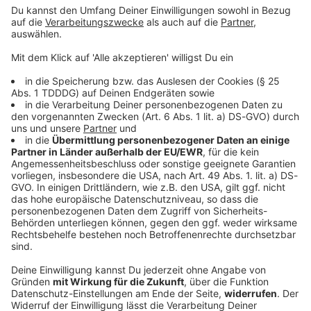
© dpa-infocom, dpa:260120-930-573113/2
DAS KÖNNTE DICH AUCH INTERESSIEREN
Sport
Pienaar gewinnt Etappe - Lippert im Sprint
chancenlos
Kurz vor der sehnsüchtig erwarteten Ventoux-Etappe