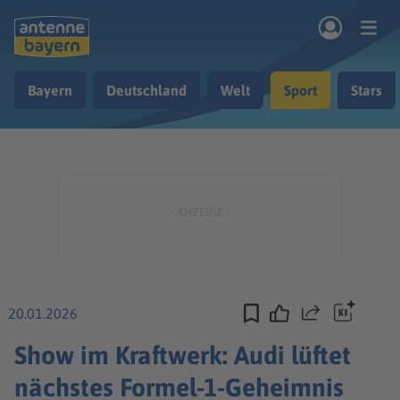
Zum Hauptinhalt springen
Bayern
Deutschland
Welt
Sport
Stars
rogramm
Musik & Radio
Podcasts
Nachrichten
Ratgeber
Kontakt
20.01.2026
Teilen
Show im Kraftwerk: Audi lüftet
nächstes Formel-1-Geheimnis