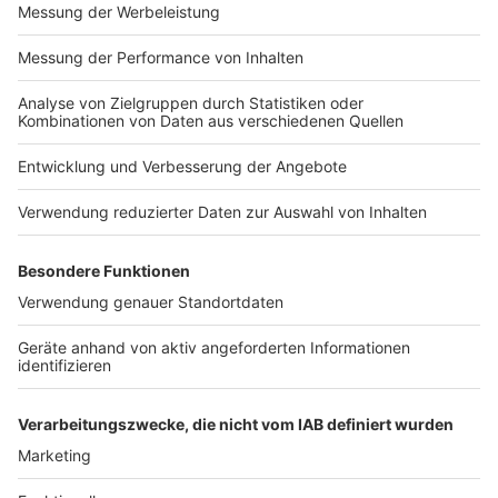
Impressum
Newsletter
Nutzungsbedingungen
Kontakt
Jobs
Studio-Hotline
Presse
Verkehrs-Hotline
Werben
Archiv
ANTENNE BAYERN GROUP
Stiftung ANTENNE BAYERN
hilft
Teilnahmebedingungen
Grounding Page ANTENNE