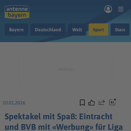
Zum Hauptinhalt springen
Bayern
Deutschland
Welt
Sport
Stars
rogramm
Musik & Radio
Podcasts
Nachrichten
Ratgeber
Kontakt
10.01.2026
Teilen
Spektakel mit Spaß: Eintracht
und BVB mit «Werbung» für Liga