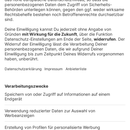
«Nicht erträumt»: Wellbrock holt mit Staffel
drittes EM-Gold
Zum Abschluss der Freiwasserwettbewerbe bei der
EM gewinnen die Deutschen ihr nächstes Gold.
Wellbrock sticht als dreifacher Europameister heraus.
Schon heute steht eine große Reise an.
DEINE GEMERKTEN ARTIKEL
Du hast dir noch keine Artikel gemerkt
Markiere sie hierfür mit einem