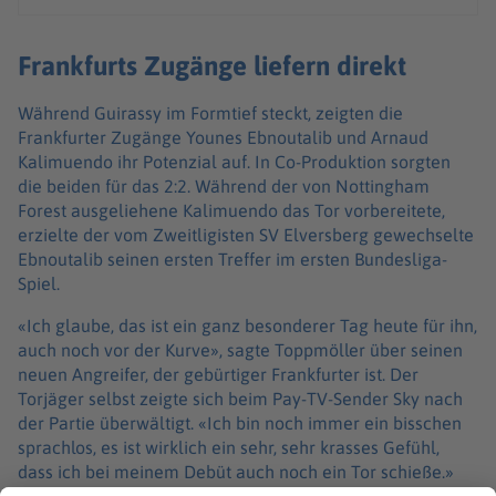
Frankfurts Zugänge liefern direkt
Während Guirassy im Formtief steckt, zeigten die
Frankfurter Zugänge Younes Ebnoutalib und Arnaud
Kalimuendo ihr Potenzial auf. In Co-Produktion sorgten
die beiden für das 2:2. Während der von Nottingham
Forest ausgeliehene Kalimuendo das Tor vorbereitete,
erzielte der vom Zweitligisten SV Elversberg gewechselte
Ebnoutalib seinen ersten Treffer im ersten Bundesliga-
Spiel.
«Ich glaube, das ist ein ganz besonderer Tag heute für ihn,
auch noch vor der Kurve», sagte Toppmöller über seinen
neuen Angreifer, der gebürtiger Frankfurter ist. Der
Torjäger selbst zeigte sich beim Pay-TV-Sender Sky nach
der Partie überwältigt. «Ich bin noch immer ein bisschen
sprachlos, es ist wirklich ein sehr, sehr krasses Gefühl,
dass ich bei meinem Debüt auch noch ein Tor schieße.»