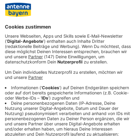
Für Ebnoutalib setzt sich der rasante Aufstieg fort. Vor
etwas mehr als einem Jahr spielte er noch in der
Regionalliga für den FC Gießen. Wenigstens einer der
Protagonisten vom 3:3 durfte sich also doch noch wie ein
Sieger fühlen.