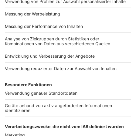
Impressum
Newsletter
Nutzungsbedingungen
Kontakt
Jobs
Studio-Hotline
Presse
Verkehrs-Hotline
Werben
Archiv
ANTENNE BAYERN GROUP
Stiftung ANTENNE BAYERN
hilft
Teilnahmebedingungen