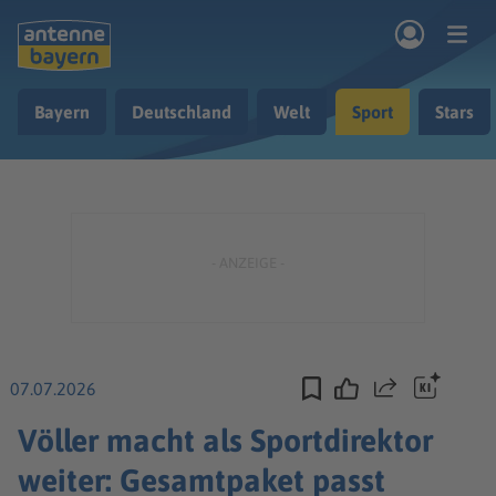
Zum Hauptinhalt springen
Bayern
Deutschland
Welt
Sport
Stars
rogramm
Musik & Radio
Podcasts
Nachrichten
Ratgeber
Kontakt
07.07.2026
Teilen
Völler macht als Sportdirektor
weiter: Gesamtpaket passt