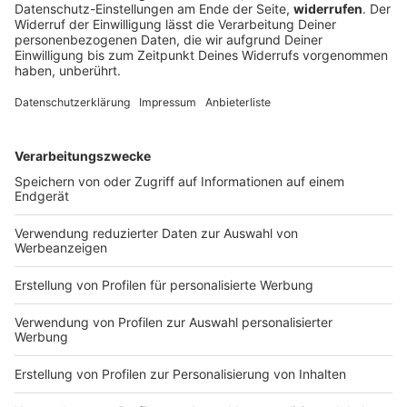
Rückkehr nach Paris
Das Freiwasser-Team um Dreifach-Champion
Wellbrock legt vor, nun wollen seine Kollegen im
Becken glänzen. Auf seiner Lieblingsstrecke kann ein
Olympiasieger etwas Besonderes schaffen.
DEINE GEMERKTEN ARTIKEL
Du hast dir noch keine Artikel gemerkt
Markiere sie hierfür mit einem