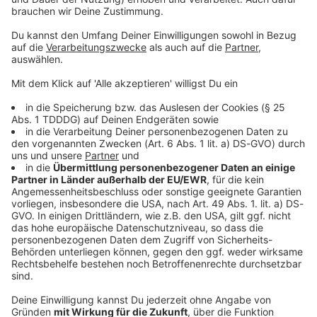
© dpa-infocom, dpa:260707-930-346807/3
DAS KÖNNTE DICH AUCH INTERESSIEREN
Sport
Kein «Arschtritt» nötig: Märtens und die