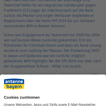
Teamchef Völler für ein siegreiches Länderspiel gegen
Frankreich (2:1) sogar als Interimscoach auf die Bank
zurück. Als Mentor und enger Vertrauter begleitete er
Nagelsmann über die Heim-EM 2024 bis zur nächsten
vermurksten WM in diesem Sommer.
Schon sein Engagement als Teamchef von 2000 bis 2004
war auf kuriose Weise zustande gekommen. Erst als
Platzhalter für Christoph Daum und dann als feste Lösung
wurde er zum Liebling der Massen. Der Finaleinzug 2002
in Japan und Südkorea war ein nicht für möglich
gehaltenes WM-Highlight. Bei der EM 2004 war aber nach
der Gruppenphase Schluss - Völler trat zurück.
Als Weltklassestürmer hatte der gebürtige Hanauer (90
Länderspiele/47 Tore) großen Anteil am WM-Triumph
1990. Es war der Höhepunkt seiner Karriere als Fußball-
Profi. Nun soll die EM 2028 in England, Schottland, Wales
und Irland für ihn im Idealfall zu einem Happy End
werden.