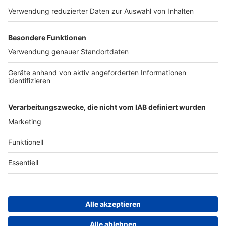
Werben
Archiv
ANTENNE BAYERN GROUP
Stiftung ANTENNE BAYERN
hilft
Teilnahmebedingungen
Grounding Page ANTENNE
BAYERN
Datenschutz­erklärung
Cookie- und Drittanbieter-
einstellungen
Persönliche Datenkontrolle