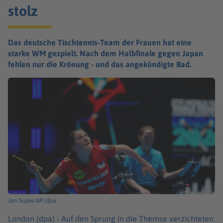
stolz
Das deutsche Tischtennis-Team der Frauen hat eine
starke WM gespielt. Nach dem Halbfinale gegen Japan
fehlen nur die Krönung - und das angekündigte Bad.
Jon Super/AP/dpa
London (dpa) -
Auf den Sprung in die Themse verzichteten