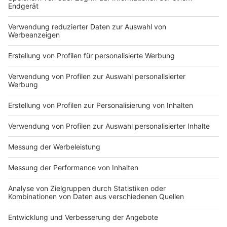
Du hast dir noch keine Artikel gemerkt
Markiere sie hierfür mit einem
Impressum
Newsletter
Nutzungsbedingungen
Kontakt
Jobs
Studio-Hotline
Presse
Verkehrs-Hotline