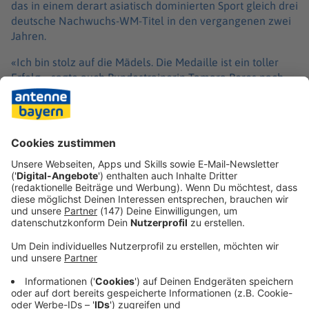
das in einem derart asiatisch dominierten Sport gleich drei
deutsche Nachwuchs-WM-Titel in den vergangenen zwei
Jahren.
«Ich bin stolz auf die Mädels. Die Medaille ist ein toller
Erfolg», sagte auch Bundestrainerin Tamara Boros nach
der Niederlage gegen Japan. «Ich habe immer gesagt: Ich
will, dass wir weitergehen. Bei dieser WM haben wir nur
gegen Japan verloren. Momentan sind sie noch besser als
wir. Aber wir arbeiten weiter und versuchen, bis Olympia
noch besser zu sein. Ich denke, wir können das schaffen.»