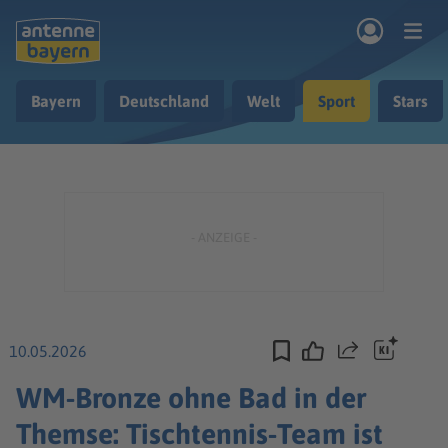
Zum Hauptinhalt springen
Bayern
Deutschland
Welt
Sport
Stars
rogramm
Musik & Radio
Podcasts
Nachrichten
Ratgeber
Kontakt
10.05.2026
Teilen
WM-Bronze ohne Bad in der
Themse: Tischtennis-Team ist