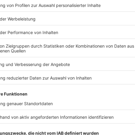
TERESSIEREN
Sport
Sport
Nada schlägt vierjährige
Kampf um d
Sperre für Sprinter
Wer ist für
Ansah vor
gegen Infa