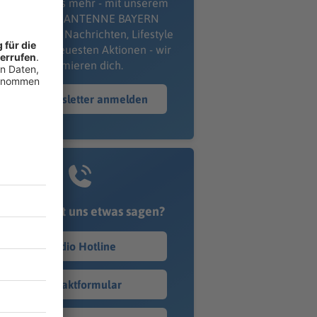
erpass' nichts mehr - mit unserem
kostenlosen ANTENNE BAYERN
wsletter. Ob Nachrichten, Lifestyle
er unsere neuesten Aktionen - wir
informieren dich.
Zum Newsletter anmelden
Du möchtest uns etwas sagen?
Studio Hotline
Kontaktformular