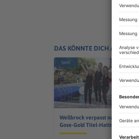
DAS KÖNNTE DICH AUCH IN
Sport
Wellbrock verpasst nach
Gose-Gold Titel-Hattrick