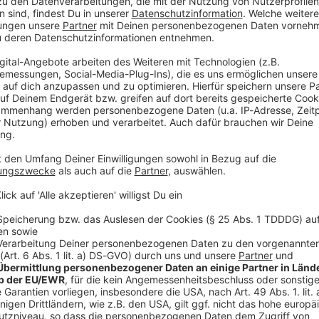
Mexiko-Stadt vorerst um eine Stunde verschoben.
rtszeit (03.00 Uhr MESZ/Magenta TV). «Die Sicherheit
te Priorität», hieß es im Live-Ticker des
cuador im ehrwürdigen Aztekenstadion hatte aus
tters mit 60 Minuten Verspätung begonnen. Mexiko
nen
ursprünglichen Anpfiff gegen England gab der
annt. Am Nachmittag hatte das Gewitter mit heftigem
kussionen über eine Vorverlegung der Partie gegeben.
hten zufolge hatte es Überlegungen gegeben, die
um sechs Stunden auf 12.00 Uhr Ortszeit