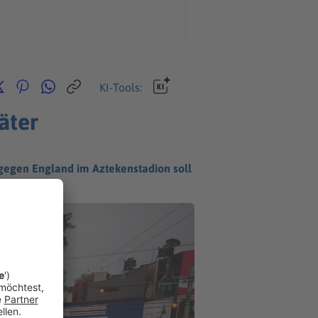
KI-Tools:
äter
 gegen England im Aztekenstadion soll