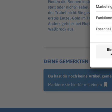
Finden die Rennen in der Seine
statt oder nicht? Isabel Gose stört
der Trubel nicht: Sie gewinnt ihr
erstes Einzel-Gold im Freiwasser.
Anders geht es bei Florian
Wellbrock aus.
DEINE GEMERKTEN ARTIKEL
Du hast dir noch keine Artikel geme
Markiere sie hierfür mit einem