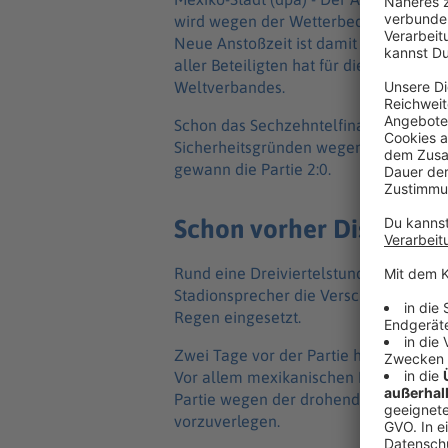
wird wegen der Wetterbedingungen in 
Neue Anstoßzeit ist damit 19.00 Uhr O
aller Beteiligten hat für die FIFA obers
Weltverbandes.
Schon das Sechzehntelfinale gegen E
Sicherheitsgründen wegen eines Gewi
gewann die Partie 2:0.
Schon vorher Diskussio
Rund eine Dreiviertelstunde vor dem 
Stadionsprecher die Verschiebung bek
Regen eingesetzt.
Zwei Tage vor der Partie hatte es Dis
Vor allem mexikanischen Medienberic
Partie wegen der drohenden Unwetter 
vorzuverlegen.