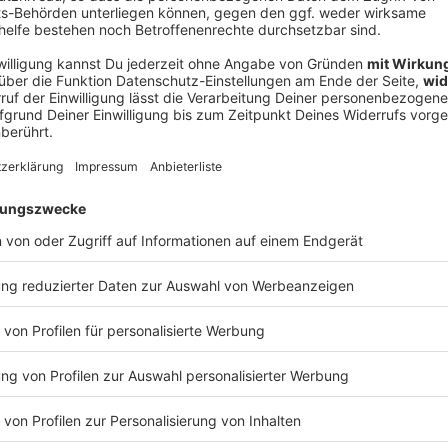
V
 Spiel zwischen Norwegen und Brasilien in East
s auch nach angeblichen Beschwerden des
Ne
es bei der ursprünglichen Anstoßzeit.
od