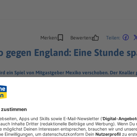
Merken:
Bewerten:
Teilen:
gegen England: Eine Stunde sp
rd ein Spiel von Mitgastgeber Mexiko verschoben. Der Knaller