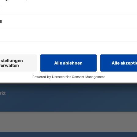
100-Meter-Rekordler Owen Ansah
Gianni Infan
gehört zu den deutschen
2027 erneut 
Hoffnungsträgern bei der EM. Nun
lassen. Euro
aber droht ihm eine lange Sperre.
dem geschei
druckvoll ei
steht der Re
rkt