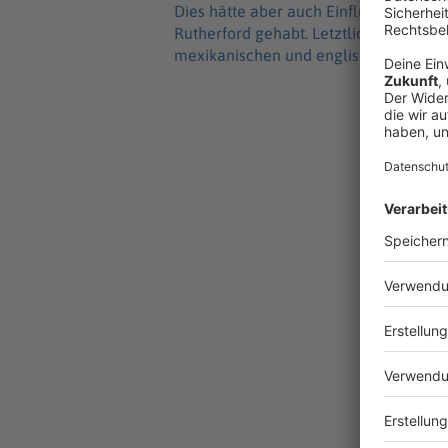
Dies hätte aber auch Einfluss auf das
Rutherford gehabt. Letztlich blieb e
mexikanischen und englischen Verband