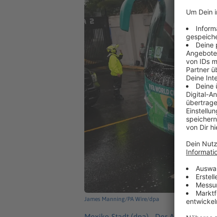
James Manning/PA Wire/dpa
Mexiko-Stadt (dpa) -
Der Achtelfinal-