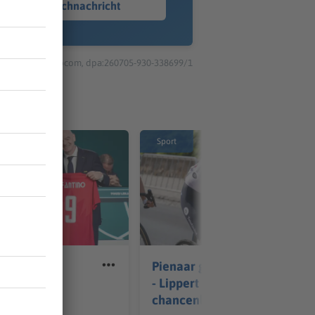
Sprachnachricht
© dpa-infocom, dpa:260705-930-338699/1
Sport
ie Macht:
Pienaar gewinnt Etappe
 und wer
- Lippert im Sprint
ntino?
chancenlos