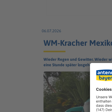
06.07.2026
WM-Kracher Mexiko 
Wieder Regen und Gewitter. Wieder wi
eine Stunde später losgehen.