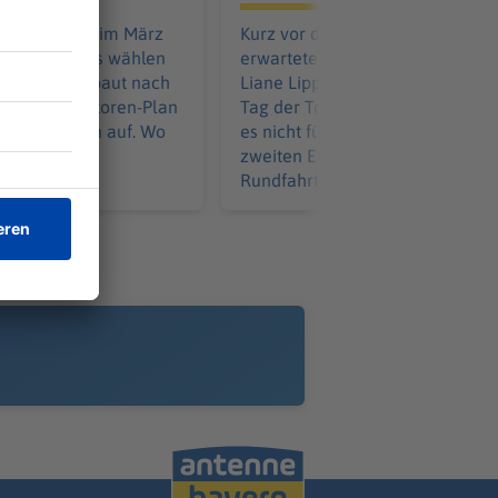
tino will sich im März
Kurz vor der sehnsüchtig
als FIFA-Boss wählen
erwarteten Ventoux-Etappe misc
pas Fußball baut nach
Liane Lippert vorn mit am sechs
terten Investoren-Plan
Tag der Tour. Doch im Sprint reic
ne Opposition auf. Wo
es nicht für ihren insgesamt
st der Welt?
zweiten Etappensieg bei der
Rundfahrt.