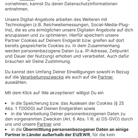
Du möchtest uns etwas sagen?
Studio Hotline
Kontaktformular
Sprachnachricht
© dpa-infocom, dpa:260120-930-569517/3
DAS KÖNNTE DICH AUCH INTERESSIEREN
Stars