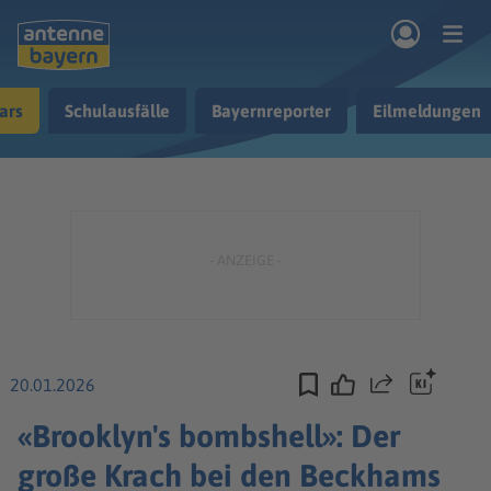
Zum Hauptinhalt springen
ars
Schulausfälle
Bayernreporter
Eilmeldungen
rogramm
Musik & Radio
Podcasts
Nachrichten
Ratgeber
Kontakt
20.01.2026
Teilen
«Brooklyn's bombshell»: Der
große Krach bei den Beckhams