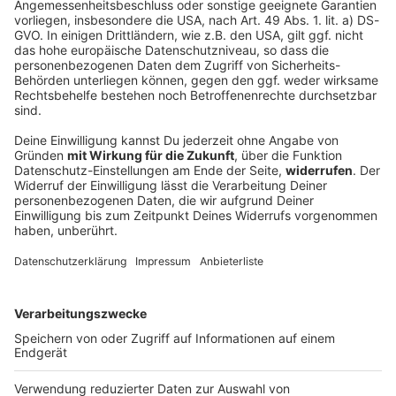
Rock-Legende Glenn Hughes zieht sich von
der Bühne zurück
Er gilt als «The Voice Of Rock» und hat nicht nur mit
Deep Purple die Rock-Musik geprägt und verändert.
Nun muss sich Glenn Hughes vom Bühnenleben
verabschieden und weckt Sorgen bei seinen Fans.
DEINE GEMERKTEN ARTIKEL
Du hast dir noch keine Artikel gemerkt