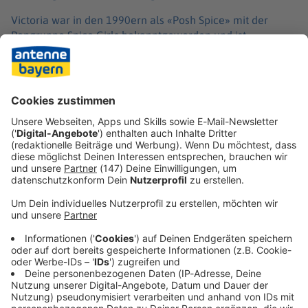
Victoria war in den 1990ern als «Posh Spice» mit der
Popgruppe Spice Girls bekanntgeworden und ist
mindestens ähnlich berühmt wie ihr Mann. Als Fußballer
hatte David Beckham insbesondere mit Manchester
United und Real Madrid große Erfolge gefeiert. Die
englische Nationalmannschaft hatte er jahrelang als
Kapitän angeführt.