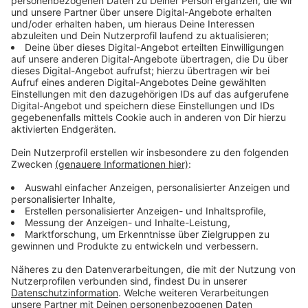
Immer auf dem Laufenden
bleiben!
Verpass' nichts mehr - mit unserem kostenlosen
ANTENNE BAYERN Newsletter. Ob Nachrichten,
Lifestyle oder unsere neuesten Aktionen - wir
informieren dich.
Zum Newsletter anmelden