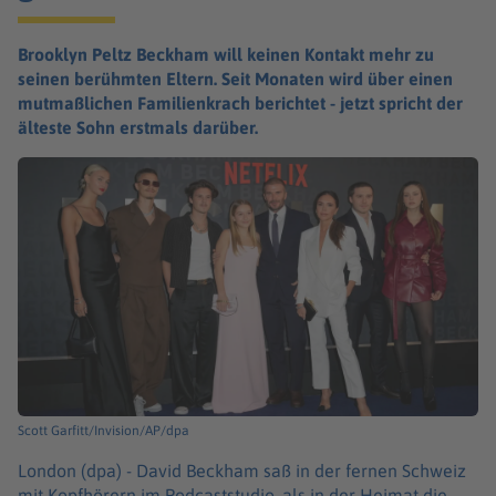
Brooklyn Peltz Beckham will keinen Kontakt mehr zu
seinen berühmten Eltern. Seit Monaten wird über einen
mutmaßlichen Familienkrach berichtet - jetzt spricht der
älteste Sohn erstmals darüber.
Scott Garfitt/Invision/AP/dpa
London (dpa) -
David Beckham saß in der fernen Schweiz
mit Kopfhörern im Podcaststudio, als in der Heimat die