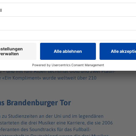
die Band zwei Millionen physische Tonträger
 – und mit fünf Alben sechsmal Gold und zwei Platin-
e «Ein Kompliment» wurde weltweit über 210
s Brandenburger Tor
 zu Studienzeiten an der Uni und im legendären
tarteten die drei Musiker eine Karriere, die sie 2006
eferanten des Soundtracks für das Fußball-
erschaft in Deutschland waren die drei Musiker