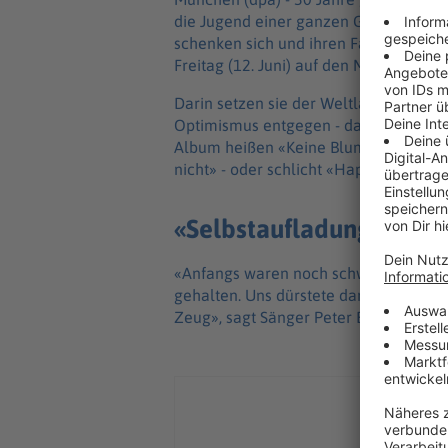
die Jugend einer ganzen Generation: D
schenken sich und ihren Fans dazu e
Freitag (12. Juni) auf den Markt.
Darin setzen sie der Weltlage, dem 
Optimismus entgegen - das, was die B
Album heißen «Keine Blumen ohne Rege
nicht» - oder schlicht «Happy».
«Selbstaufladung und l
«Anfangs waren noch schwerere Themen
gehalten. Uns dürstete dann auch ehe
Zeug», sagt Sänger Peter Brugger im 