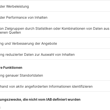
der sich vieles verdichtet und in der man die Welt nur
dia betrachtet», sagt er im dpa-Interview. «Das, was
und so ein Wir-Gefühl - das wird halt jetzt zur
miteinander feiert und Dinge total selbstverständlich
durch diesen Scheiß, den man die ganze Zeit
h werden lässt.»
wie man es von den «Sportis» gewohnt ist, wohl vor
 dunkler werdenden Zeiten - und auch ein Feiern
lich Freundschaft.
nicht gehen», heißt ein zentraler Satz in der ARD-
Hand», die am Tag der Albumveröffentlichung im
Mediathek schon zu sehen ist. Darin heißt es auch: