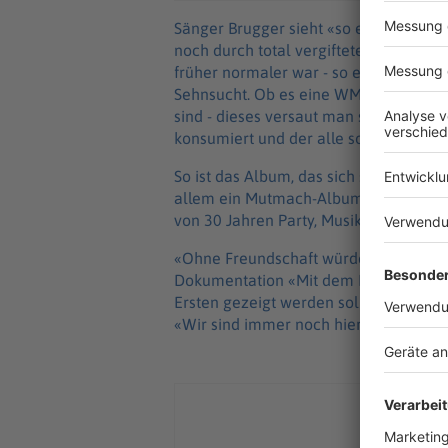
Sänger Brugger sieht «so eine Zeit, in 
noch durch total vergiftetes Social Me
früher normaler war - so etwas Reales 
Sehnsucht. Ob es eine WM ist, wo man 
sind - dieses versaut man sich heute 
konsumiert und der alle so misstrauisc
So ist das Album, das sich so anhört, 
allem ein Mutmach-Album in schweren,
von 30 Jahren Party, Musik - und natür
«Ohne Freundschaft würde das bei uns 
Dokumentation «Mit dem Herz in der 
Ersten gezeigt werden soll und in der 
«Wir sind immer noch hier.»