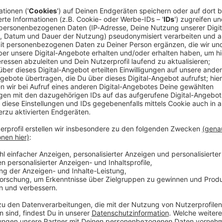
ie Sportfreunde Stiller feiern ihr Bandjubiläum und
in neues Album: «Happy Birthday!» kommt an diesem
Weltschmerz, ein Konzept von Zusammenhalt und
and seit 30 Jahren ausmacht. Die Songs auf dem
n», «Wir laden uns auf», «Vergiss mir die Zukunft
eichteres Zeug»
 am Start, aber die haben sich nicht lange
r so nach Selbstaufladung und irgendwie leichterem
Interview der Deutschen Presse-Agentur.