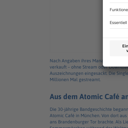
Nach Angaben ihres Managements hat 
verkauft – ohne Stream oder Download
Auszeichnungen eingesackt. Die Singl
Millionen Mal gestreamt.
Aus dem Atomic Café an
Die 30-jährige Bandgeschichte begann
Atomic Café in München. Von dort aus s
ans Brandenburger Tor brachte. Als Li
Sommermärchen während der Weltmeist