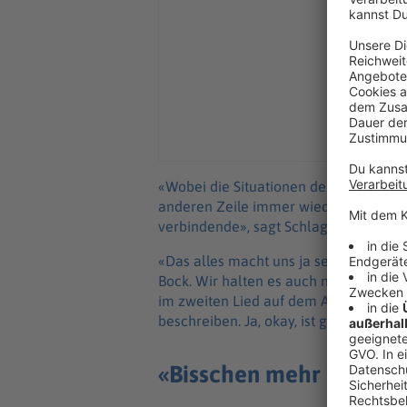
«Wobei die Situationen der heutigen G
anderen Zeile immer wieder durchschw
verbindende», sagt Schlagzeuger Flor
«Das alles macht uns ja selber auch fe
Bock. Wir halten es auch nicht aus, 
im zweiten Lied auf dem Album "Wir la
beschreiben. Ja, okay, ist gerade scheiß
«Bisschen mehr Musik h