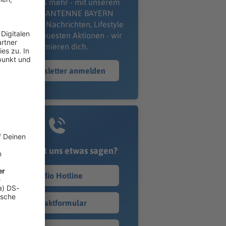
erpass' nichts mehr - mit unserem
kostenlosen ANTENNE BAYERN
wsletter. Ob Nachrichten, Lifestyle
er unsere neuesten Aktionen - wir
informieren dich.
Zum Newsletter anmelden
Du möchtest uns etwas sagen?
Studio Hotline
Kontaktformular