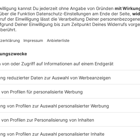
 die drei Musiker aus den Erlebnissen auf ihren
s Gefühl, womöglich repräsentieren wir wirklich den
t. Der Korridor, das ist alles, was uns verbindet. Wir
 Zeit haben», sagt Bassist Rüdiger Linhof. «Und da
nd das ist ein Gedanke, den man immer wieder
cht. Bisschen mehr Musik hören, bisschen mehr
pielen, Karten spielen.»