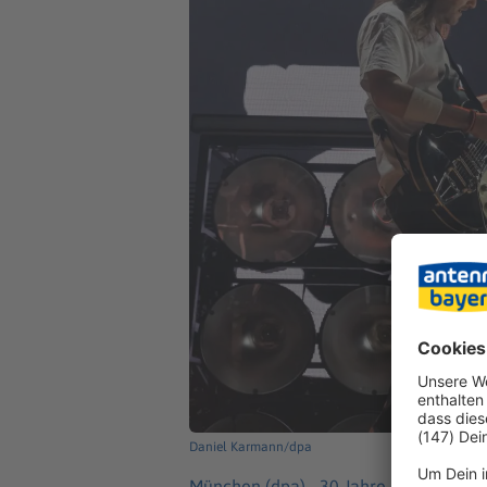
Daniel Karmann/dpa
München (dpa) -
30 Jahre gemeinsam a