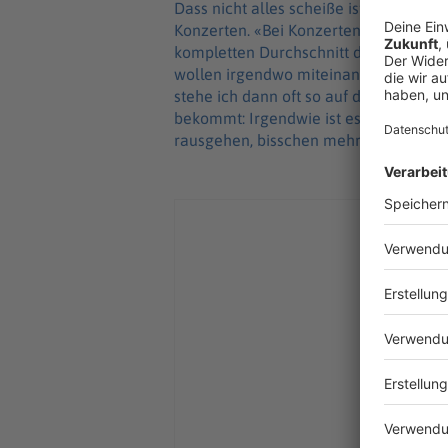
Dass nicht alles scheiße ist, schließen
Konzerten. «Bei Konzerten habe ich da
kompletten Durchschnitt der Gesellschaf
wollen irgendwo miteinander eine gute
stehe ich dann oft so auf der Bühne u
bekommt: Irgendwie ist es doch so lei
rausgehen, bisschen mehr Brettspiele s