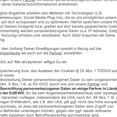
V
Ne
od
esellschaft oder Weltlage ja schon in der ein oder
ingen. Aber der Grundtenor ist eben dieser
ian Weber.
rtig», ergänzt Brugger. «Wir haben darauf keinen
wenn am Ende kein Happy End dasteht. Wir haben auch
den uns auf" eigentlich genau versucht, das zu
e, aber es ist ja nicht alles scheiße.»
ören, bisschen mehr rausgehen»