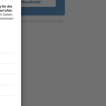
Sprachnachricht
© dpa-infocom, dpa:260612-930-212386/1