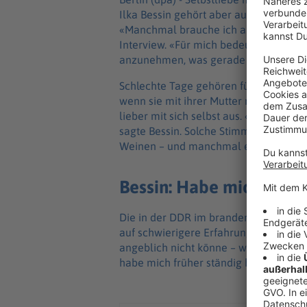
Ilka Bessin gehört aber auch dazu, nich
«Manchmal brauche ich auch eine Paus
Interview. «Für mich bedeutet Selbstlie
anzunehmen, was gerade ist.»
Schlechte Tage gehören für die Erfind
wenn sie mit ihrer Mutter nach eigenen
lieber mit sich selbst aus. «Ich möch
sagte Bessin. Solche Stimmungen käme
Weinen – und manchmal einfach ein le
Bessin: Habe mich frühe
Die in der DDR im brandenburgischen
auf schwierigere Erfahrungen zurück.
angeblich nicht könne – wegen ihres Dia
habe mich früher ständig hinterfragt. W