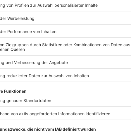
TERESSIEREN
Stars
Stars
Schlagersänger Matthias
Unmut über
Reim verkauft Haus in
Model Toni
Bodensee-Nähe
sich Eis