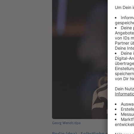
Georg Wendt/dpa
Berlin (dpa) -
Selbstliebe mag nach Wel