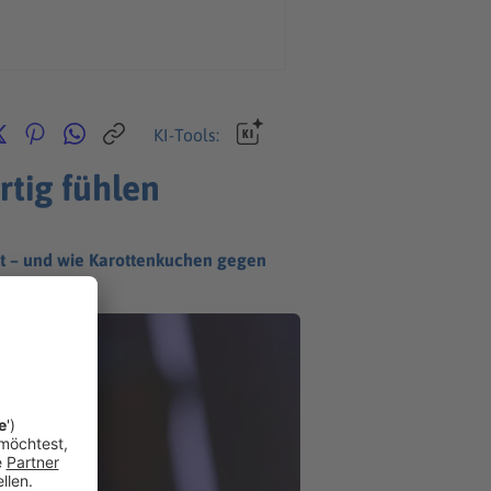
KI-Tools:
rtig fühlen
ht – und wie Karottenkuchen gegen