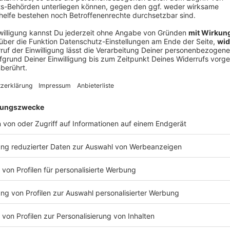
V
Ne
od
ben Jahren habe sie verstanden, dass sie vor allem
 und es genießen sollte. Von ihm habe sie auch einen
aus Scheiße Bonbons», sagte sie. «Und genau so sehe