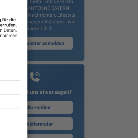
erpass' nichts mehr - mit unserem
kostenlosen ANTENNE BAYERN
wsletter. Ob Nachrichten, Lifestyle
er unsere neuesten Aktionen - wir
informieren dich.
Zum Newsletter anmelden
Du möchtest uns etwas sagen?
Studio Hotline
Kontaktformular