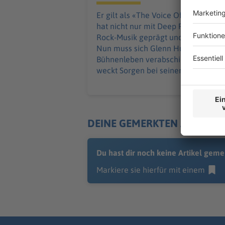
Er gilt als «The Voice Of Rock» und
hat nicht nur mit Deep Purple die
Rock-Musik geprägt und verändert.
Nun muss sich Glenn Hughes vom
Bühnenleben verabschieden und
weckt Sorgen bei seinen Fans.
DEINE GEMERKTEN ARTIKEL
Du hast dir noch keine Artikel geme
Markiere sie hierfür mit einem