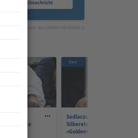
Sprachnachricht
© dpa-infocom, dpa:260602-930-161581/1
Stars
 Castings:
Sedlaczek und
 Garrn kaufte
Silbereisen moderieren
«Goldene Henne» 2026