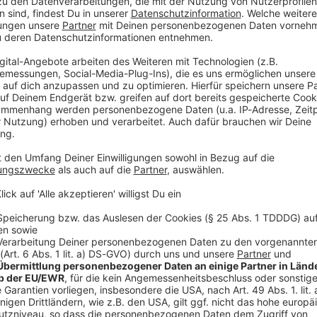
t jeden Tag mit sich selbst im Reinen zu sein.
e von mir», sagte die 54-Jährige im «Gala»-
be nicht, sich ständig großartig zu finden. Sondern
erin der Kunstfigur Cindy aus Marzahn dazu. Auch
 Worten zweimal täglich telefoniert, macht sie vieles
te meine schlechten Gefühle nicht anderen aufladen»,
n und gingen wieder. Was dagegen helfe? «Schlafen,
ckeres Eis oder ein Stück Karottenkuchen.»
r ständig hinterfragt
 Luckenwalde geborene Komikerin blickt dabei auch
 Immer wieder hätten Menschen ihr gesagt, was sie
lekts, ihres Körpers oder weil sie eine Frau sei. «Ich
irklich ständig», sagte Bessin.