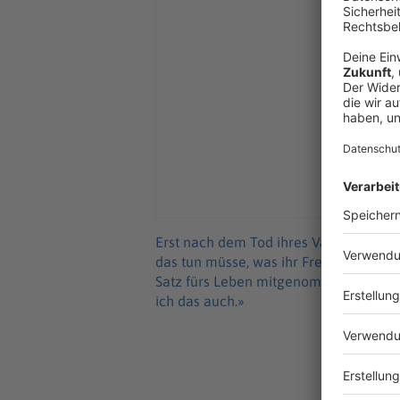
Erst nach dem Tod ihres Vaters vor sie
das tun müsse, was ihr Freude macht –
Satz fürs Leben mitgenommen: «Mach' 
ich das auch.»