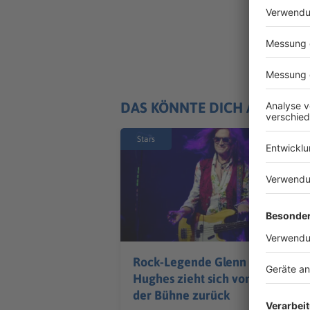
DAS KÖNNTE DICH AUCH IN
Stars
Rock-Legende Glenn
Hughes zieht sich von
der Bühne zurück