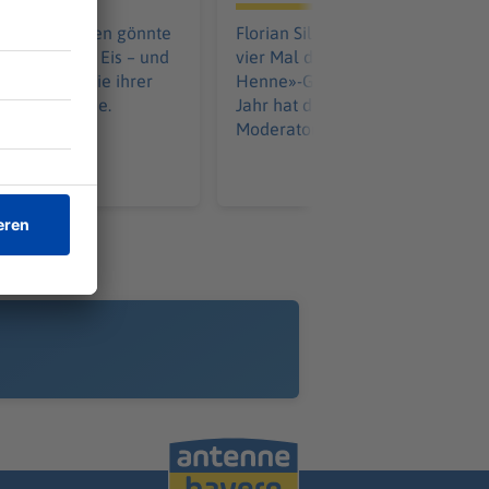
an ihren Maßen gönnte
Florian Silbereisen hat bisher s
rn lieber ein Eis – und
vier Mal durch die «Goldene
enzen. Was sie ihrer
Henne»-Gala geführt. In diesem
e raten würde.
Jahr hat der Entertainer eine ne
Moderatorin an seiner Seite.