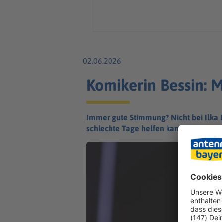
02.06.2026
Komikerin Bessin: 
Immer gute Stimmung? Nicht bei Ilka B
schlechte Tage helfen kann.