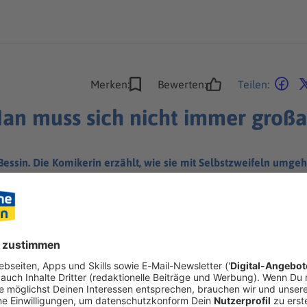
Merken:
Bewerten:
Teilen:
Man muss sich nicht immer großa
essin. Die Komikerin erzählt, wie sie mit Selbstzweifeln umge