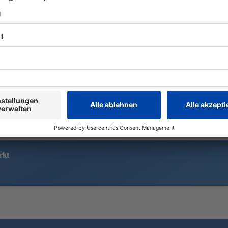
Der Musiker zieht samt Familie von
Nach Kritik 
einem großen Haus mit Garten in
sich Toni Gar
eine kleinere Wohnung. Warum der
zog klare Gr
Schlagersänger trotzdem Stockach
Tochter heut
treu bleibt und welchen Vorteil der
Umzug für in mit sich bringt.
rkt