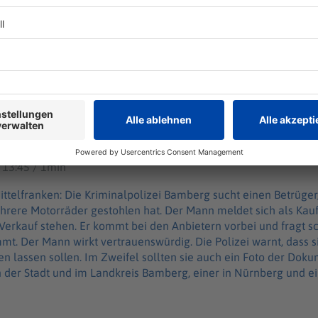
fahrt verschwunden: Motorraddieb in Franken unterweg
ber-/Mittelfranken: Die Kriminalpolizei Bamberg sucht einen Betrüger, der in den
chen mit einer simplen Masche schon mehrere Motorräder ges
schwunden: Motorraddieb in Franken unterwegs
aufinteressent für Motorräder, die auf Kleinanzeigenportalen z
rn vorbei und fragt schnell nach einer Probefahrt - von der er a
 vertrauenswürdig. Die Polizei warnt, dass sich Verkäufer tro
in zeigen lassen sollen. Im Zweifel sollten sie auch ein Foto
sechs Fälle sind bekannt - vier in der Stadt und im Landkreis 
th.
 13:45 / 1min
rüger, der in den letzten Wochen mit
ere Motorräder gestohlen hat. Der Mann meldet sich als Kaufi
erkauf stehen. Er kommt bei den Anbietern vorbei und fragt sc
trotzdem immer
en lassen sollen. Im Zweifel sollten sie auch ein Foto der Do
in der Stadt und im Landkreis Bamberg, einer in Nürnberg und ein