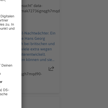
isse verfügen. Er isr ein
echter-gesucht" data-
porter/01kzd4amak72736gnqgh7mqd90-
esucht
rothenburg-sucht-neuen-original-nachtwaechter" >
eine Marke, die Hans Georg
iten machen viele extra wegen
0 Uhr anbieten können und sie
, allerdings nicht angestellt.
" data-
achtwaechter-gesucht
4amak72736gnqgh7mqd90-
t