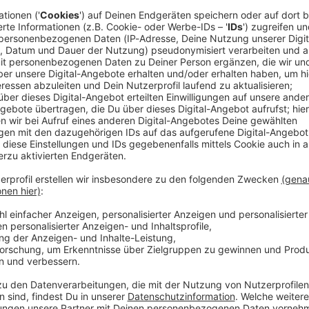
fte und zahlreiche Landwirte mit Wassertanks waren vor Ort.
 07:42 / 5h 54min
edberg sind
l verendet. Der Stall und eine Lagerhalle mit Getreide stande
 ganze Nacht im Einsatz und löscht auch heute Morgen noch. D
ers zu verhindern – in der Nähe standen unter anderem ein He
en der starken Rauchentwicklung sollten Anwohner zunächst T
Polizei aber keine Gefahr mehr, die angrenzende Staatsstraße bl
nweise auf Brandstiftung gibt es bisher nicht, rund 350 Einsatz
g sucht neuen Original-Nachtwächter
/Ober-/Mittelfranken: Die Stadt Rothenburg ob der Tauber sucht einen neuen
chtwächter. Ein Job, der nicht leicht nachzubesetzen ist. Denn 
90ern eine Marke, die Hans Georg Baumgartner geprägt hat. Jet
neuen Original-Nachtwächter
tischen und amerikanischen Touristen fast
ndär – der Nightwatchman. Gerade zu Oktoberfestzeiten mache
t sucht nun jemanden mit Schauspieltalent, der die Figur
ickelt. Bewerber sollten regelmäßig an mindestens vier Tage