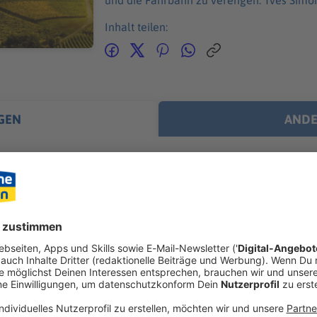
und die Fahrbahn zu verengen. Yves Simo
Inhalt teilen:
GEN
ANDE
0 tote Schweine bei Stallbrand im Kreis Aichach-Friedbe
äu: Bei einem Großbrand auf einem Bauernhof in Ried im Landkreis
edberg sind mehr als 1.000 Schweine im Stall verendet. Der Sta
weine bei Stallbrand im Kreis Aichach-Friedberg
tanden am Abend komplett in Flammen, die Feuerwehr war die 
h heute Morgen noch. Den Einsatzkräften gelang es, ein weitere
 – in der Nähe standen unter anderem ein Heizöltank und eine
starken Rauchentwicklung sollten Anwohner zunächst Türen un
besteht laut Polizei aber keine Gefahr mehr, die angrenzende S
ie Brandursache ist noch unklar, Hinweise auf Brandstiftung gibt