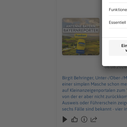
Auf Probe
Birgit Behringer, Unter-/O
letzten Wo
Audiotitel - Auf Probefahrt ver
sich als K
den Anbiete
Mann wirkt
Führersche
Mindestens 
einer in Für
06.08.2026
Birgit Behringer, Unter-/Ober-/Mittelfranken: Die Kriminalpolizei Bamberg sucht einen Bet
einer simplen Masche schon mehr
auf Kleinanzeigenportalen zum V
von der er aber nicht zurückkommt. Der Mann wirkt vertrauenswürdig. Die Polizei warnt, dass sich Verkäufer 
Ausweis oder Führerschein zeig
sechs Fälle sind bekannt - vier 