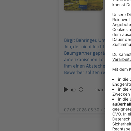
und 21.30 U
offizieller Reprä
sha
August:
htt
07.08.2026
Birgit Behringer, Unter-/Ober-/Mittelfranken: Die Stadt Rothenburg ob der Tauber sucht ei
Job, der nicht leicht nachzubes
Baumgartner geprägt hat. Jetzt will der 72-Jährige in Ru
amerikanischen Touristen fast 
ihm einen Abstecher nach Rothenburg. Die Stadt sucht nun jemanden mit Schauspieltalent, der die F
Bewerber sollten regelmäßig an
solten über sehr gut Englischkenn
http
Die Bewergbungsfrist geht bis 
shareurl="https
07.08.2026 05:30 / 1min
Polizist b