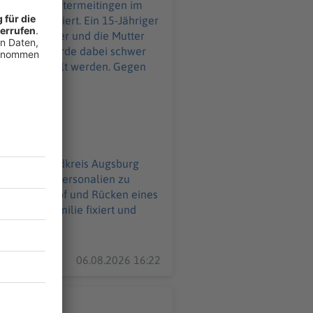
uation eskaliert. Ein 15-Jähriger
üngerer Bruder und die Mutter
reten – er wurde dabei schwer
rt und gefesselt werden. Gegen
letzung.
e sich, seine Personalien zu
 Richtung Kopf und Rücken eines
nnte die Familie fixiert und
erverletzung.
06.08.2026 16:22