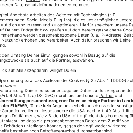
hr anbieten können und sie solten über sehr gut Englischkenntn
https://stadt.rothenburg.de/nachrichten/artikel/nachtwa
sentant Rothenburgs, allerdings nicht angestellt. Die Bewergbungsfrist geht bis Ende
reurl="https://www.antenne.de/mediathek/serien/bayernre
ps://stadt.rothenburg.de/nachrichten/artikel/nachtwaechter-g
 05:30 / 1min
nen neuen Original-Nachtwächter. Ein
etzen ist. Denn der Original Nachtwächter ist seit den 1990ern 
hestand gehen. Der Nachtwächter ist vor allem auch bei britischen und
schon legendär – der Nightwatchman. Gerade zu Oktoberfestze
igur weiterentwickelt.
 mindestens vier Tagen pro Woche Touren um 20 Uhr und 21.3
tnisse verfügen. Er isr ein offizieller Repräsentant Rothenburgs
s://stadt.rothenburg.de/nachrichten/artikel/nachtwaechter-gesucht
Ende August:
https://stadt.rothenburg.de/nachrichten/artikel/n
://www.antenne.de/mediathek/serien/bayernreporter/01kzd
rothenburg-sucht-neuen-original-nachtwaechter" >
ei Einsatz auf Spielplatz in Untermeitingen schwer verletz