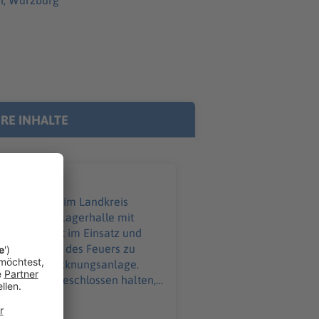
n, Würzburg
RE INHALTE
rg
ll und eine Lagerhalle mit
ganze Nacht im Einsatz und
s Ausbreiten des Feuers zu
 Getreidetrocknungsanlage.
d Fenster geschlossen halten,
taatsstraße bleibt vorerst
 es bisher nicht, rund 350