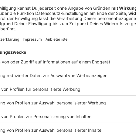
u: Zwei Jugendliche sollen auf einem Spielplatz in Untermeitingen im
ugsburg gekifft haben – als die Polizei gekommen ist, ist die Sit
 auf Spielplatz in Untermeitingen schwer verletzt
ich, seine Personalien zu nennen, es kam zum Gerangel. Sein j
, dabei wurde in Richtung Kopf und Rücken eines Polizisten get
rst mit Unterstützung weiterer Streifen konnte die Familie fixie
ird jetzt ermittelt, unter anderem wegen gefährlicher Körperver
 16:22
is Augsburg
ekommen ist, ist die Situation eskaliert. Ein 15-Jähriger weigert
in jüngerer Bruder und die Mutter griffen ein, dabei wurde in
abei schwer verletzt. Erst mit Unterstützung weiterer Streifen ko
ei wird jetzt ermittelt, unter anderem wegen gefährlicher Körp
e Bianca vermisst – Freundin startet Video-Aufruf