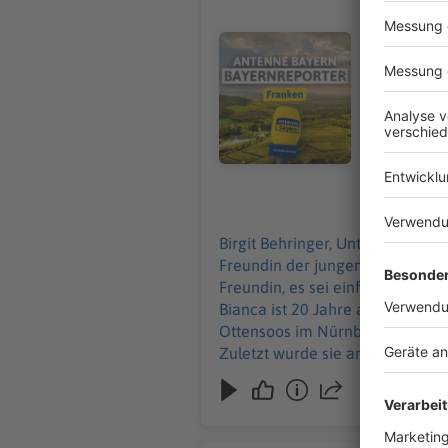
Birgit Behringer, Unter-/O
vermisst. E
Audiotitel - 20-Jährige Bianca v
Hinweise. I
verschwind
groß, sehr schla
Nürnberger
verschwund
gibt es Hinwe
naturverbu
06.08.2026
Polizei sch
braucht. M
Birgit Behringer, Unter-/Ober-/Mittelfranken: n der Fränkischen Schweiz wird weiter di
Freundin der jungen Frau hofft 
Freundin, es sei einfach nicht B
Bianca ist 20 Jahre alt, etwa 1,80 Met
Ottensoos im Nürnberger Land v
Zuletzt wurde sie am Donnersta
möglicherweise in der Fränkischen Schweiz aufhält. Bianca gilt als sehr nat
irgendwo draußen in der Natur unt
dringend ärztliche Hilfe brauch