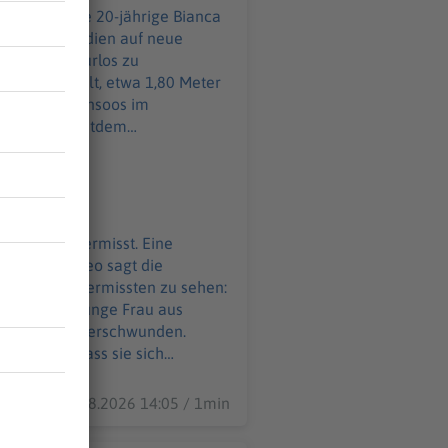
n sozialen Medien auf neue
plötzlich spurlos zu
t 20 Jahre alt, etwa 1,80 Meter
s und ist seitdem
ürnberg gesehen. Inzwischen
lt als sehr
er Natur unterwegs ist. Die
d dringend ärztliche Hilfe
. In dem Video sagt die
e Fotos der Vermissten zu sehen:
 Frau aus
ist seitdem verschwunden.
inweise, dass sie sich
er hilflosen Lage befindet und
06.08.2026 14:05 / 1min