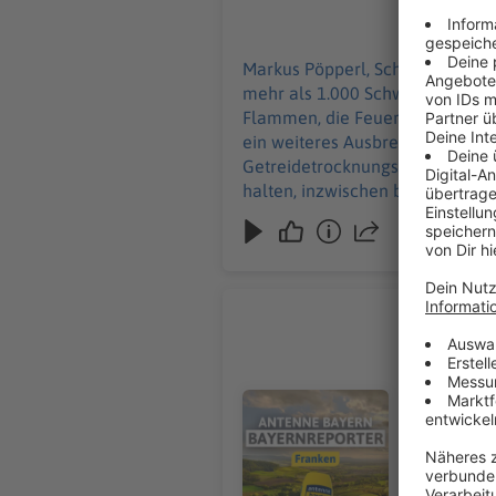
Einsatzkrä
07.08.2026
Markus Pöpperl, Schwaben/Allgäu: Bei einem Großbrand auf einem Bauernhof in Ried im Landkreis Aichach-Fri
mehr als 1.000 Schweine im Stal
Flammen, die Feuerwehr war die
ein weiteres Ausbreiten des Feu
Getreidetrocknungsanlage. Weg
halten, inzwischen besteht laut 
Brandursache ist noch unklar, Hi
mit Wassertanks waren vor Ort.
Rothenbur
Birgit Behringer, Unter-
Original-Na
seit den 19
Audiotitel - Rothenburg sucht 
Ruhestand gehen. Der Nachtwächter ist vor allem auch bei bri
schon lege
Abstecher nach Rothenburg. Die Stad
weiterentw