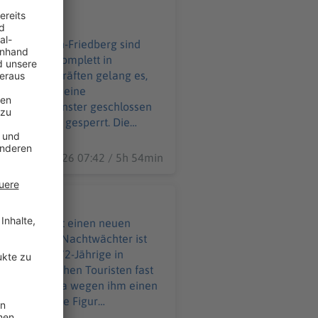
n am Abend komplett in
en Einsatzkräften gelang es,
izöltank und eine
üren und Fenster geschlossen
eibt vorerst gesperrt. Die
kräfte und zahlreiche Landwirte
07.08.2026 07:42 / 5h 54min
der Original Nachtwächter ist
zt will der 72-Jährige in
n viele extra wegen ihm einen
n pro Woche Touren um 20 Uhr