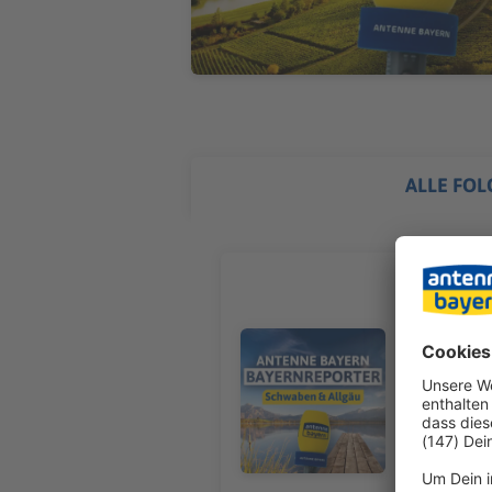
ALLE FOL
Über 1.00
Markus Pöpperl, Schwaben/Allg
Aichach-Fri
Audiotitel - Über 1.000 tote Sch
Getreide s
löscht auc
verhindern
Wegen der 
inzwischen 
gesperrt. D