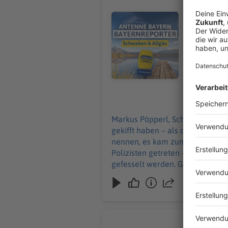
Markus Pöpperl, Schwaben/Allgä
Landkreis A
Audiotitel - Polizist bei Einsatz
weigerte s
griffen ein
verletzt. E
alle drei w
06.08.2026
Markus Pöpperl, Schwaben/Allgäu: Zwei Jugendliche sollen auf einem Spielplatz in Untermeitingen im Landkre
gekifft haben – als die Polizei g
nennen, es kam zum Gerangel. Se
Polizisten getreten – er wurde d
gefesselt werden. Gegen alle dr
20-Jährig