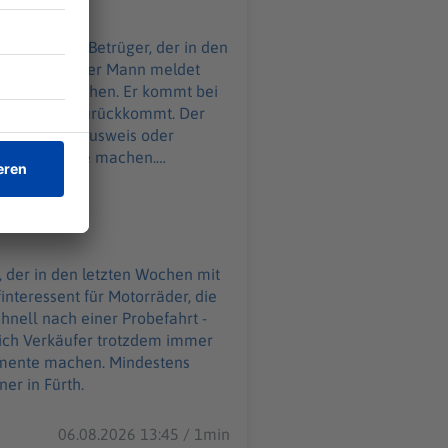
s
tohlen hat. Der Mann meldet
um Verkauf stehen. Er kommt bei
ber nicht zurückkommt. Der
tzdem immer Ausweis oder
 der Dokumente machen.
Bamberg, einer in Nürnberg und
nteressent für Motorräder, die
hnell nach einer Probefahrt -
kumente machen. Mindestens
er in Fürth.
06.08.2026 13:45 / 1min