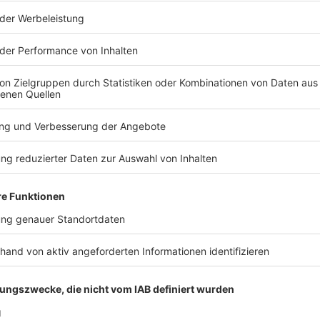
ber-/Mittelfranken: n der Fränkischen Schweiz wird weiter die 20-jährige Bianca
ine Freundin der jungen Frau hofft jetzt mit einem Video in de
ermisst – Freundin startet Video-Aufruf
n dem Video sagt die Freundin, es sei einfach nicht Biancas Art, 
en. Dazu sind mehrere Fotos der Vermissten zu sehen: Bianca is
nk und hat schulterlange, mittelblonde Haare. Die junge Frau aus Ottensoos im
 Land verließ am Mittwochabend gegen halb acht ihr Elternhau
en. Zuletzt wurde sie am Donnerstagmorgen im Stadtgebiet N
ise, dass sie sich möglicherweise in der Fränkischen Schweiz aufhält. Bianca gi
nden, deshalb ist auch denkbar, dass sie irgendwo draußen in d
 14:05 / 1min
ließt nicht aus, dass sie sich in einer hilflosen Lage befindet un
ehrere Suchaktionen blieben bisher ohne Erfolg.
e 20-jährige Bianca vermisst. Eine
jetzt mit einem Video in den sozialen Medien auf neue Hinweise
iancas Art, plötzlich spurlos zu verschwinden. Dazu sind mehrer
er groß, sehr schlank und hat schulterlange, mittelblonde Haare. Die junge
erließ am Mittwochabend gegen halb acht ihr Elternhaus und 
gmorgen im Stadtgebiet Nürnberg gesehen. Inzwischen gibt es H
urverbunden, deshalb ist auch denkbar, dass sie
erwegs ist. Die Polizei schließt nicht aus, dass sie sich in ein
t. Mehrere Suchaktionen blieben bisher ohne Erfolg.