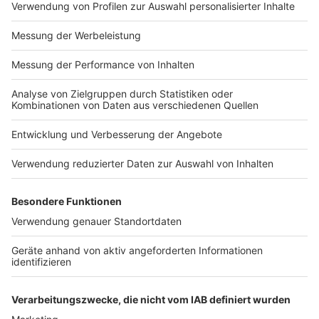
Impressum
Newsletter
Nutzungsbedingungen
Kontakt
Jobs
Studio-Hotline
Presse
Verkehrs-Hotline
Werben
Archiv
ANTENNE BAYERN GROUP
Stiftung ANTENNE BAYERN
hilft
Teilnahmebedingungen