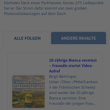
höchsten Deck eines Parkhauses. Genau 275 Ladepunkte
hat er. Der Strom dafür kommt von zwei großen
Photovoltaikanlagen auf dem Dach
ALLE FOLGEN
ANDERE INHALTE
20-Jährige Bianca vermisst
– Freundin startet Video-
Aufruf
Birgit Behringer,
Audiotitel - 20-Jährige Bianca vermisst – Freundin starte
Unter-/Ober-/Mittelfranken:
n der Fränkischen Schweiz
wird weiter die 20-jährige
Bianca vermisst. Eine
Freundin der jungen Frau
hofft jetzt mit einem Video