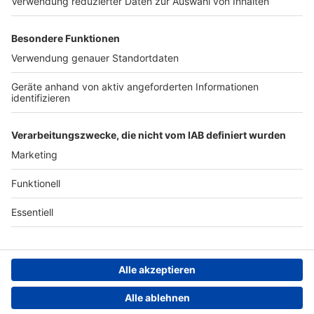
Werben
Archiv
ANTENNE BAYERN GROUP
Stiftung ANTENNE BAYERN
hilft
Teilnahmebedingungen
Grounding Page ANTENNE
BAYERN
Datenschutz­erklärung
Cookie- und Drittanbieter-
einstellungen
Persönliche Datenkontrolle