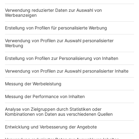
Unterstützung weiterer
dabei schwer verletzt. Erst mit Unterstützung
Streifen konnte die Familie
weiterer Streifen konnte die Familie fixiert und
fixiert und gefesselt
Zeige weitere Folgen
gefesselt werden. Gegen alle drei wird jetzt
werden. Gegen alle drei
ermittelt, unter anderem wegen gefährlicher
wird jetzt ermittelt, unter
Körperverletzung.
anderem wegen
gefährlicher
Körperverletzung.
Impressum
Newsletter
Nutzungsbedingungen
Kontakt
Jobs
Studio-Hotline
Presse
Verkehrs-Hotline