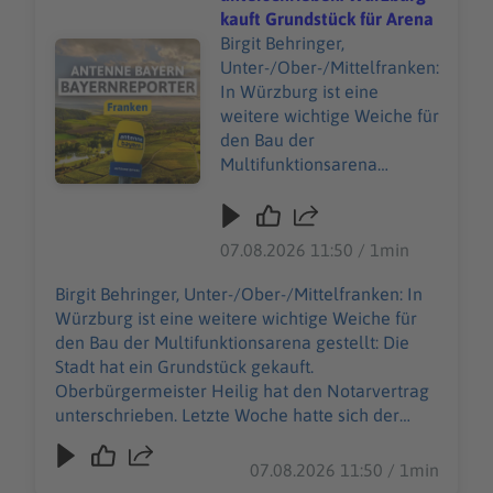
kauft Grundstück für Arena
Birgit Behringer,
Audiotitel - Kaufvertrag unterschrieben: Würzburg kauf
Unter-/Ober-/Mittelfranken:
In Würzburg ist eine
weitere wichtige Weiche für
den Bau der
Multifunktionsarena
gestellt: Die Stadt hat ein
Grundstück gekauft.
Oberbürgermeister Heilig
07.08.2026 11:50 / 1min
hat den Notarvertrag
unterschrieben. Letzte
Birgit Behringer, Unter-/Ober-/Mittelfranken: In
Woche hatte sich der
Würzburg ist eine weitere wichtige Weiche für
Stadtrat noch mal
den Bau der Multifunktionsarena gestellt: Die
ausdrücklich hinter die
Stadt hat ein Grundstück gekauft.
Pläne gestellt. Es soll eine
Oberbürgermeister Heilig hat den Notarvertrag
vielseitige Arena in
unterschrieben. Letzte Woche hatte sich der
Laufweite zum
Stadtrat noch mal ausdrücklich hinter die Pläne
Hauptbahnhof entstehen -
gestellt. Es soll eine vielseitige Arena in
07.08.2026 11:50 / 1min
für Basketball, Konzerte,
Laufweite zum Hauptbahnhof entstehen - für