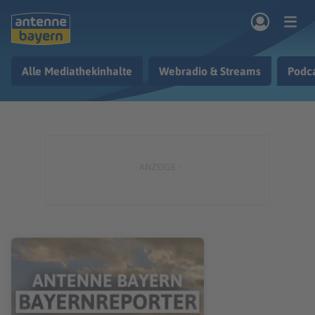
Zum Hauptinhalt springen
Alle Mediathekinhalte
Webradio & Streams
Podc
rogramm
Musik & Radio
Podcasts
Nachrichten
Ratgeber
Kontakt