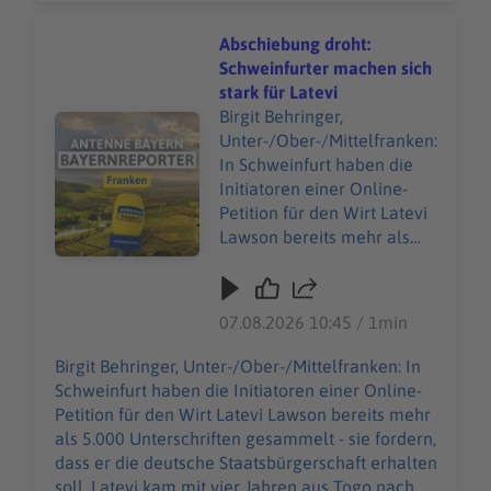
Shows, oder auch
Basketball, Konzerte, Shows, oder auch
Kongresse. Bis zum Herbst
Kongresse. Bis zum Herbst sollen jetzt weitere
Abschiebung droht:
sollen jetzt weitere
Fördermöglichkeiten geprüft werden, um den
Schweinfurter machen sich
Fördermöglichkeiten
städtischen Zuschuss für das 85-Millionen-Euro-
stark für Latevi
geprüft werden, um den
Projekt möglichst noch zu senken.
Birgit Behringer,
Audiotitel - Abschiebung droht: Schweinfurter machen sic
städtischen Zuschuss für
Unter-/Ober-/Mittelfranken:
das 85-Millionen-Euro-
In Schweinfurt haben die
Projekt möglichst noch zu
Initiatoren einer Online-
senken.
Petition für den Wirt Latevi
Lawson bereits mehr als
5.000 Unterschriften
gesammelt - sie fordern,
dass er die deutsche
07.08.2026 10:45 / 1min
Staatsbürgerschaft erhalten
soll. Latevi kam mit vier
Birgit Behringer, Unter-/Ober-/Mittelfranken: In
Jahren aus Togo nach
Schweinfurt haben die Initiatoren einer Online-
Deutschland, zusammen
Petition für den Wirt Latevi Lawson bereits mehr
mit seiner Mutter und
als 5.000 Unterschriften gesammelt - sie fordern,
seiner Schwester.
dass er die deutsche Staatsbürgerschaft erhalten
Inzwischen betreibt er seit
soll. Latevi kam mit vier Jahren aus Togo nach